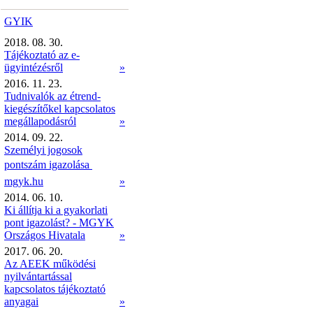
GYIK
2018. 08. 30.
Tájékoztató az e-
ügyintézésről
»
2016. 11. 23.
Tudnivalók az étrend-
kiegészítőkel kapcsolatos
megállapodásról
»
2014. 09. 22.
Személyi jogosok
pontszám igazolása 
mgyk.hu
»
2014. 06. 10.
Ki állítja ki a gyakorlati
pont igazolást? - MGYK
Országos Hivatala
»
2017. 06. 20.
Az AEEK működési
nyilvántartással
kapcsolatos tájékoztató
anyagai
»