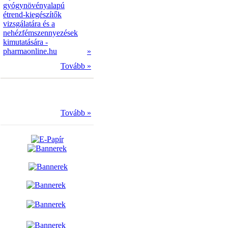
gyógynövényalapú
étrend-kiegészítők
vizsgálatára és a
nehézfémszennyezések
kimutatására -
pharmaonline.hu
»
Tovább »
Tovább »