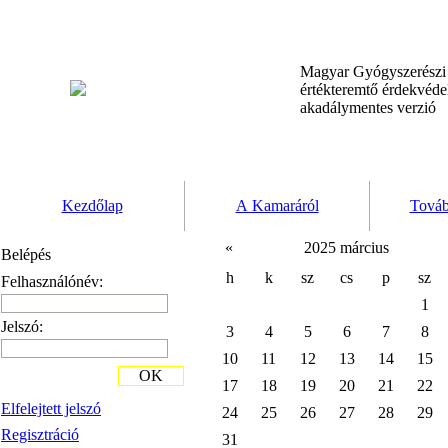
Magyar Gyógyszerész
értékteremtő érdekvéd
akadálymentes verzió
Kezdőlap
A Kamaráról
Továb
«
2025 március
Belépés
h
k
sz
cs
p
sz
Felhasználónév:
1
Jelszó:
3
4
5
6
7
8
10
11
12
13
14
15
OK
17
18
19
20
21
22
Elfelejtett jelszó
24
25
26
27
28
29
Regisztráció
31