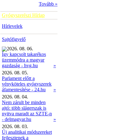
Tovább »
Gyógyszerészi Hírlap
Hírlevelek
Sajtófigyelő
2026. 08. 06.
Így kapcsolt takarékos
üzemmódra a magyar
»
gazdaság - hvg.hu
2026. 08. 05.
Parlament előtt a
vényköteles gyógyszerek
áfamentesítése - 24.hu
»
2026. 08. 04.
Nem zárult be minden
ajtó: több slágerszak is
nyitva maradt az SZTE-n
- delmagyar.hu
»
2026. 08. 03.
Új analitikai módszereket
fejlesztenek a