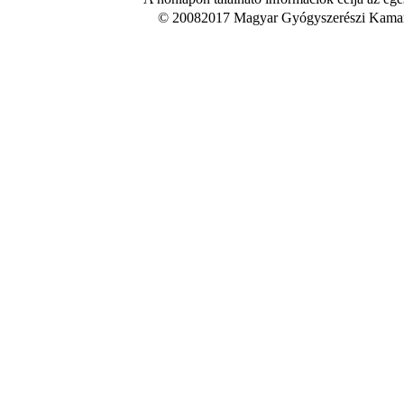
© 20082017 Magyar Gyógyszerészi Kamara