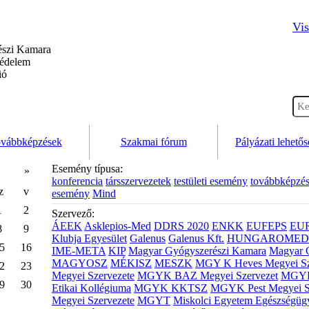
Vis
szi Kamara
védelem
ió
vábbképzések
Szakmai fórum
Pályázati lehető
Esemény típusa:
»
konferencia
társszervezetek
testületi esemény
továbbképzé
z
v
esemény
Mind
1
2
Szervező:
ÁEEK
Asklepios-Med
DDRS 2020
ENKK
EUFEPS
EU
8
9
Klubja Egyesület
Galenus
Galenus Kft.
HUNGAROMED 
5
16
IME-META
KIP
Magyar Gyógyszerészi Kamara
Magyar 
MAGYOSZ
MÉKISZ
MESZK
MGY K Heves Megyei Sz
2
23
Megyei Szervezete
MGYK BAZ Megyei Szervezet
MGYK 
9
30
Etikai Kollégiuma
MGYK KKTSZ
MGYK Pest Megyei S
Megyei Szervezete
MGYT
Miskolci Egyetem Egészségüg