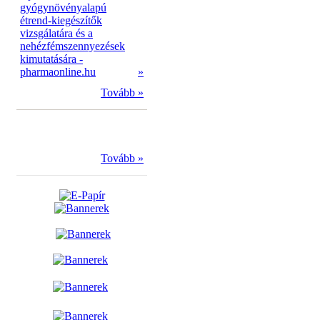
gyógynövényalapú
étrend-kiegészítők
vizsgálatára és a
nehézfémszennyezések
kimutatására -
pharmaonline.hu
»
Tovább »
Tovább »