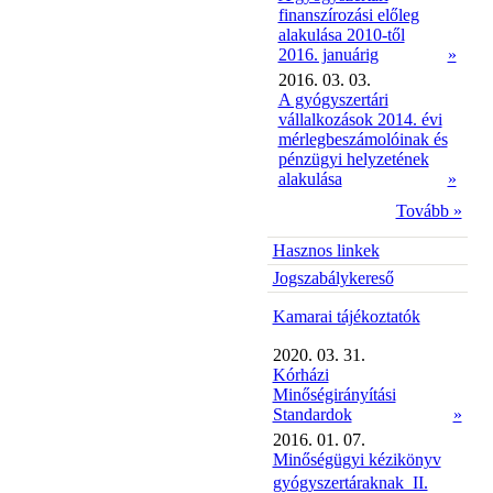
finanszírozási előleg
alakulása 2010-től
2016. januárig
»
2016. 03. 03.
A gyógyszertári
vállalkozások 2014. évi
mérlegbeszámolóinak és
pénzügyi helyzetének
alakulása
»
Tovább »
Hasznos linkek
Jogszabálykereső
Kamarai tájékoztatók
2020. 03. 31.
Kórházi
Minőségirányítási
Standardok
»
2016. 01. 07.
Minőségügyi kézikönyv
gyógyszertáraknak  II.