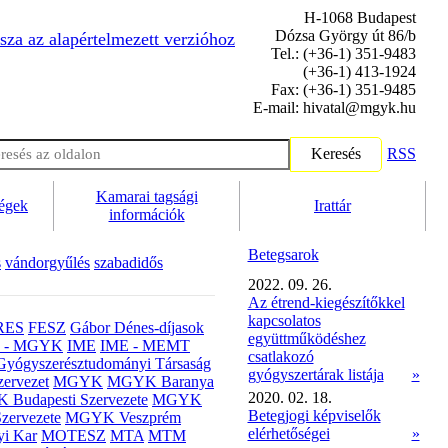
H-1068 Budapest
Dózsa György út 86/b
sza az alapértelmezett verzióhoz
Tel.: (+36-1) 351-9483
(+36-1) 413-1924
Fax: (+36-1) 351-9485
E-mail: hivatal@mgyk.hu
Keresés
RSS
Kamarai tagsági
ségek
Irattár
információk
Betegsarok
s
vándorgyűlés
szabadidős
2022. 09. 26.
Az étrend-kiegészítőkkel
kapcsolatos
RES
FESZ
Gábor Dénes-díjasok
együttműködéshez
- MGYK
IME
IME - MEMT
csatlakozó
Gyógyszerésztudományi Társaság
gyógyszertárak listája
»
ervezet
MGYK
MGYK Baranya
2020. 02. 18.
Budapesti Szervezete
MGYK
Betegjogi képviselők
zervezete
MGYK Veszprém
elérhetőségei
»
yi Kar
MOTESZ
MTA
MTM