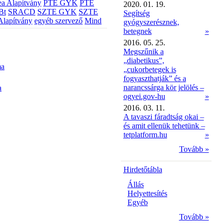
a Alapítvány
PTE GYK
PTE
2020. 01. 19.
Bt
SRACD
SZTE GYK
SZTE
Segítség
Alapítvány
egyéb szervező
Mind
gyógyszerésznek,
betegnek
»
2016. 05. 25.
Megszűnik a
„diabetikus”,
ma
„cukorbetegek is
fogyaszthatják” és a
narancssárga kör jelölés –
a
ogyei.gov-hu
»
2016. 03. 11.
A tavaszi fáradtság okai –
és amit ellenük tehetünk –
tetplatform.hu
»
Tovább »
Hirdetőtábla
Állás
Helyettesítés
Egyéb
Tovább »