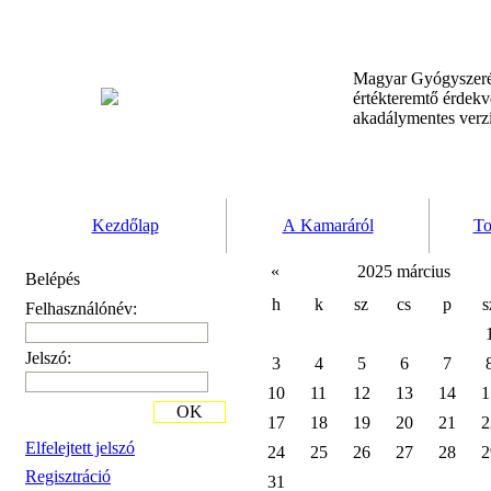
Magyar Gyógyszeré
értékteremtő érdek
akadálymentes verz
Kezdőlap
A Kamaráról
To
«
2025 március
Belépés
h
k
sz
cs
p
s
Felhasználónév:
Jelszó:
3
4
5
6
7
10
11
12
13
14
1
OK
17
18
19
20
21
2
Elfelejtett jelszó
24
25
26
27
28
2
Regisztráció
31