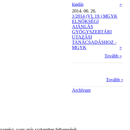
kiadás
»
2014. 06. 26.
1/2014 (VI. 19.) MGYK
ELNÖKSÉGI
AJÁNLÁS
GYÓGYSZERTÁRI
UTAZÁSI
TANÁCSADÁSHOZ -
MGYK
»
Tovább »
Tovább »
Archívum
yszerész, vagy más szakember felkeresését.