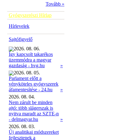
Tovább »
Gyógyszerészi Hírlap
Hírlevelek
Sajtófigyelő
2026. 08. 06.
Így kapcsolt takarékos
üzemmódra a magyar
»
gazdaság - hvg.hu
2026. 08. 05.
Parlament előtt a
vényköteles gyógyszerek
»
áfamentesítése - 24.hu
2026. 08. 04.
Nem zárult be minden
ajtó: több slágerszak is
nyitva maradt az SZTE-n
- delmagyar.hu
»
2026. 08. 03.
Új analitikai módszereket
fejlesztenek a