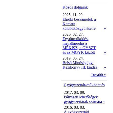
Közös dolgaink
2025. 11. 29.
Elnöki beszámolók a
Kamara
küldöttközgyűléseire
»
2026. 02. 27.
Együttműködési
megállapodás a
MÉKISZ, a GYSZT
és az MGYK között
»
2019. 05. 24.
Belső Minőségügyi
Kézikönyv III. kiadás
»
Tovább »
Gyógyszertár-működtetés
2017. 03. 09.
Pályázati lehetőségek
gyógyszertárak számára
»
2016. 03. 03.
A gyógyszertári