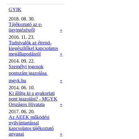
GYIK
2018. 08. 30.
Tájékoztató az e-
ügyintézésről
»
2016. 11. 23.
Tudnivalók az étrend-
kiegészítőkel kapcsolatos
megállapodásról
»
2014. 09. 22.
Személyi jogosok
pontszám igazolása 
mgyk.hu
»
2014. 06. 10.
Ki állítja ki a gyakorlati
pont igazolást? - MGYK
Országos Hivatala
»
2017. 06. 20.
Az AEEK működési
nyilvántartással
kapcsolatos tájékoztató
anyagai
»