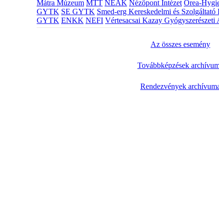
Mátra Múzeum
MTT
NEAK
Nézőpont Intézet
Orea-Hygie
GYTK
SE GYTK
Smed-erg Kereskedelmi és Szolgáltató 
GYTK
ENKK
NEFI
Vértesacsai Kazay Gyógyszerészeti 
Az összes esemény
Továbbképzések archívu
Rendezvények archívum