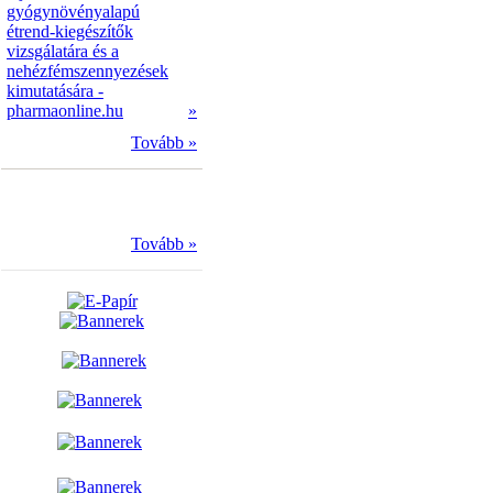
gyógynövényalapú
étrend-kiegészítők
vizsgálatára és a
nehézfémszennyezések
kimutatására -
pharmaonline.hu
»
Tovább »
Tovább »