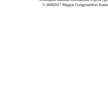
© 20082017 Magyar Gyógyszerészi Kamara