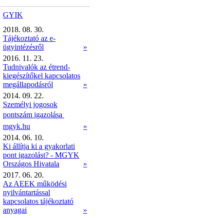
GYIK
2018. 08. 30.
Tájékoztató az e-
ügyintézésről
»
2016. 11. 23.
Tudnivalók az étrend-
kiegészítőkel kapcsolatos
megállapodásról
»
2014. 09. 22.
Személyi jogosok
pontszám igazolása 
mgyk.hu
»
2014. 06. 10.
Ki állítja ki a gyakorlati
pont igazolást? - MGYK
Országos Hivatala
»
2017. 06. 20.
Az AEEK működési
nyilvántartással
kapcsolatos tájékoztató
anyagai
»