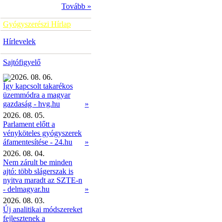
Tovább »
Gyógyszerészi Hírlap
Hírlevelek
Sajtófigyelő
2026. 08. 06.
Így kapcsolt takarékos
üzemmódra a magyar
»
gazdaság - hvg.hu
2026. 08. 05.
Parlament előtt a
vényköteles gyógyszerek
áfamentesítése - 24.hu
»
2026. 08. 04.
Nem zárult be minden
ajtó: több slágerszak is
nyitva maradt az SZTE-n
- delmagyar.hu
»
2026. 08. 03.
Új analitikai módszereket
fejlesztenek a