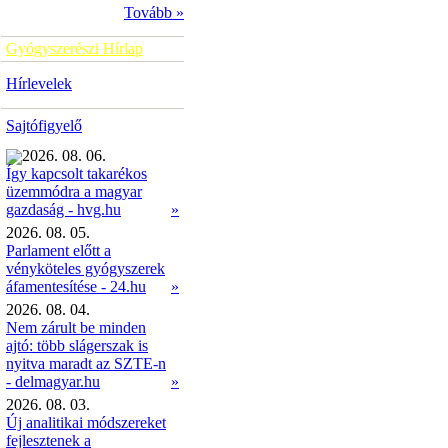
Tovább »
Gyógyszerészi Hírlap
Hírlevelek
Sajtófigyelő
2026. 08. 06.
Így kapcsolt takarékos
üzemmódra a magyar
»
gazdaság - hvg.hu
2026. 08. 05.
Parlament előtt a
vényköteles gyógyszerek
áfamentesítése - 24.hu
»
2026. 08. 04.
Nem zárult be minden
ajtó: több slágerszak is
nyitva maradt az SZTE-n
- delmagyar.hu
»
2026. 08. 03.
Új analitikai módszereket
fejlesztenek a