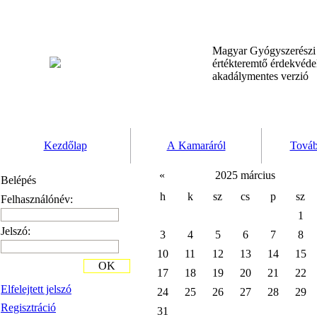
Magyar Gyógyszerész
értékteremtő érdekvéd
akadálymentes verzió
Kezdőlap
A Kamaráról
Továb
«
2025 március
Belépés
h
k
sz
cs
p
sz
Felhasználónév:
1
Jelszó:
3
4
5
6
7
8
10
11
12
13
14
15
OK
17
18
19
20
21
22
Elfelejtett jelszó
24
25
26
27
28
29
Regisztráció
31