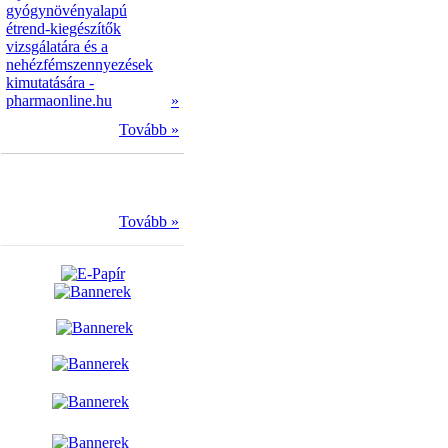
gyógynövényalapú
étrend-kiegészítők
vizsgálatára és a
nehézfémszennyezések
kimutatására -
pharmaonline.hu
»
Tovább »
Tovább »