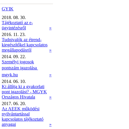
GYIK
2018. 08. 30.
Tájékoztató az e-
ügyintézésről
»
2016. 11. 23.
Tudnivalók az étrend-
kiegészítőkel kapcsolatos
megállapodásról
»
2014. 09. 22.
Személyi jogosok
pontszám igazolása 
mgyk.hu
»
2014. 06. 10.
Ki állítja ki a gyakorlati
pont igazolást? - MGYK
Országos Hivatala
»
2017. 06. 20.
Az AEEK működési
nyilvántartással
kapcsolatos tájékoztató
anyagai
»