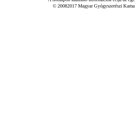
© 20082017 Magyar Gyógyszerészi Kamara