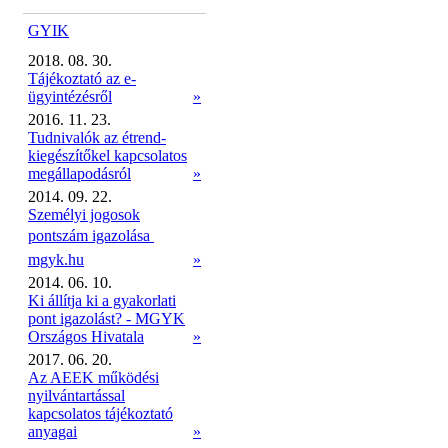
GYIK
2018. 08. 30.
Tájékoztató az e-
ügyintézésről
»
2016. 11. 23.
Tudnivalók az étrend-
kiegészítőkel kapcsolatos
megállapodásról
»
2014. 09. 22.
Személyi jogosok
pontszám igazolása 
mgyk.hu
»
2014. 06. 10.
Ki állítja ki a gyakorlati
pont igazolást? - MGYK
Országos Hivatala
»
2017. 06. 20.
Az AEEK működési
nyilvántartással
kapcsolatos tájékoztató
anyagai
»