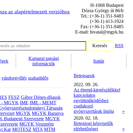
H-1068 Budapest
Dózsa György út 86/b
sza az alapértelmezett verzióhoz
Tel.: (+36-1) 351-9483
(+36-1) 413-1924
Fax: (+36-1) 351-9485
E-mail: hivatal@mgyk.hu
Keresés
RSS
Kamarai tagsági
ségek
Irattár
információk
Betegsarok
s
vándorgyűlés
szabadidős
2022. 09. 26.
Az étrend-kiegészítőkkel
kapcsolatos
RES
FESZ
Gábor Dénes-díjasok
együttműködéshez
- MGYK
IME
IME - MEMT
csatlakozó
Gyógyszerésztudományi Társaság
gyógyszertárak listája
»
ervezet
MGYK
MGYK Baranya
2020. 02. 18.
Budapesti Szervezete
MGYK
Betegjogi képviselők
zervezete
MGYK Veszprém
elérhetőségei
»
yi Kar
MOTESZ
MTA
MTM