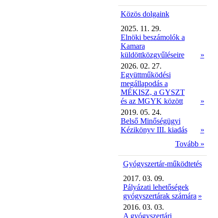
Közös dolgaink
2025. 11. 29.
Elnöki beszámolók a
Kamara
küldöttközgyűléseire
»
2026. 02. 27.
Együttműködési
megállapodás a
MÉKISZ, a GYSZT
és az MGYK között
»
2019. 05. 24.
Belső Minőségügyi
Kézikönyv III. kiadás
»
Tovább »
Gyógyszertár-működtetés
2017. 03. 09.
Pályázati lehetőségek
gyógyszertárak számára
»
2016. 03. 03.
A gyógyszertári