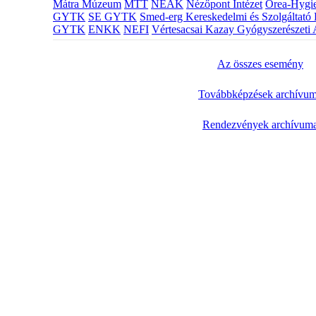
Mátra Múzeum
MTT
NEAK
Nézőpont Intézet
Orea-Hygie
GYTK
SE GYTK
Smed-erg Kereskedelmi és Szolgáltató 
GYTK
ENKK
NEFI
Vértesacsai Kazay Gyógyszerészeti 
Az összes esemény
Továbbképzések archívu
Rendezvények archívum