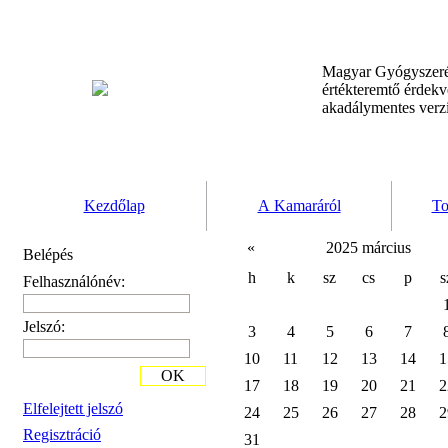
Magyar Gyógyszeré
értékteremtő érdek
akadálymentes verz
Kezdőlap
A Kamaráról
To
«
2025 március
Belépés
h
k
sz
cs
p
s
Felhasználónév:
Jelszó:
3
4
5
6
7
10
11
12
13
14
1
OK
17
18
19
20
21
2
Elfelejtett jelszó
24
25
26
27
28
2
Regisztráció
31