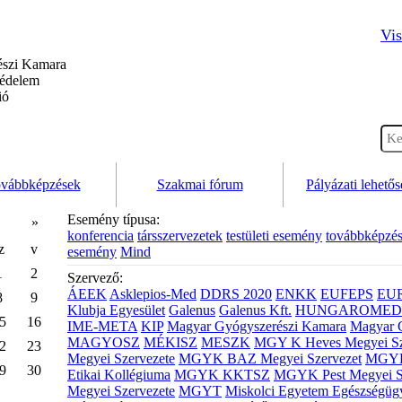
Vis
szi Kamara
védelem
ió
vábbképzések
Szakmai fórum
Pályázati lehető
Esemény típusa:
»
konferencia
társszervezetek
testületi esemény
továbbképzé
z
v
esemény
Mind
1
2
Szervező:
ÁEEK
Asklepios-Med
DDRS 2020
ENKK
EUFEPS
EU
8
9
Klubja Egyesület
Galenus
Galenus Kft.
HUNGAROMED 
5
16
IME-META
KIP
Magyar Gyógyszerészi Kamara
Magyar 
MAGYOSZ
MÉKISZ
MESZK
MGY K Heves Megyei Sz
2
23
Megyei Szervezete
MGYK BAZ Megyei Szervezet
MGYK 
9
30
Etikai Kollégiuma
MGYK KKTSZ
MGYK Pest Megyei S
Megyei Szervezete
MGYT
Miskolci Egyetem Egészségüg