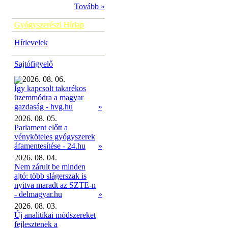
Tovább »
Gyógyszerészi Hírlap
Hírlevelek
Sajtófigyelő
2026. 08. 06.
Így kapcsolt takarékos
üzemmódra a magyar
»
gazdaság - hvg.hu
2026. 08. 05.
Parlament előtt a
vényköteles gyógyszerek
áfamentesítése - 24.hu
»
2026. 08. 04.
Nem zárult be minden
ajtó: több slágerszak is
nyitva maradt az SZTE-n
- delmagyar.hu
»
2026. 08. 03.
Új analitikai módszereket
fejlesztenek a