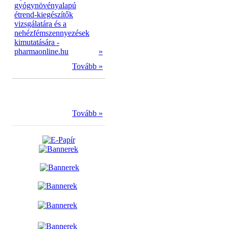
gyógynövényalapú
étrend-kiegészítők
vizsgálatára és a
nehézfémszennyezések
kimutatására -
pharmaonline.hu
»
Tovább »
Tovább »