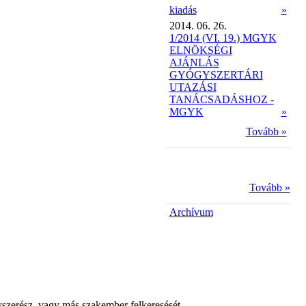
kiadás
»
2014. 06. 26.
1/2014 (VI. 19.) MGYK
ELNÖKSÉGI
AJÁNLÁS
GYÓGYSZERTÁRI
UTAZÁSI
TANÁCSADÁSHOZ -
MGYK
»
Tovább »
Tovább »
Archívum
yszerész, vagy más szakember felkeresését.