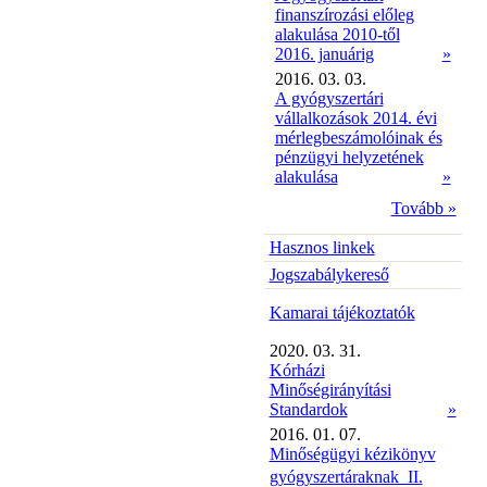
finanszírozási előleg
alakulása 2010-től
2016. januárig
»
2016. 03. 03.
A gyógyszertári
vállalkozások 2014. évi
mérlegbeszámolóinak és
pénzügyi helyzetének
alakulása
»
Tovább »
Hasznos linkek
Jogszabálykereső
Kamarai tájékoztatók
2020. 03. 31.
Kórházi
Minőségirányítási
Standardok
»
2016. 01. 07.
Minőségügyi kézikönyv
gyógyszertáraknak  II.