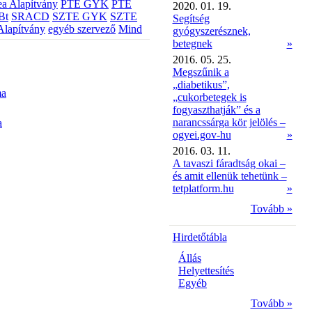
a Alapítvány
PTE GYK
PTE
2020. 01. 19.
Bt
SRACD
SZTE GYK
SZTE
Segítség
Alapítvány
egyéb szervező
Mind
gyógyszerésznek,
betegnek
»
2016. 05. 25.
Megszűnik a
„diabetikus”,
ma
„cukorbetegek is
fogyaszthatják” és a
narancssárga kör jelölés –
a
ogyei.gov-hu
»
2016. 03. 11.
A tavaszi fáradtság okai –
és amit ellenük tehetünk –
tetplatform.hu
»
Tovább »
Hirdetőtábla
Állás
Helyettesítés
Egyéb
Tovább »