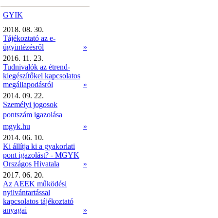
GYIK
2018. 08. 30.
Tájékoztató az e-
ügyintézésről
»
2016. 11. 23.
Tudnivalók az étrend-
kiegészítőkel kapcsolatos
megállapodásról
»
2014. 09. 22.
Személyi jogosok
pontszám igazolása 
mgyk.hu
»
2014. 06. 10.
Ki állítja ki a gyakorlati
pont igazolást? - MGYK
Országos Hivatala
»
2017. 06. 20.
Az AEEK működési
nyilvántartással
kapcsolatos tájékoztató
anyagai
»