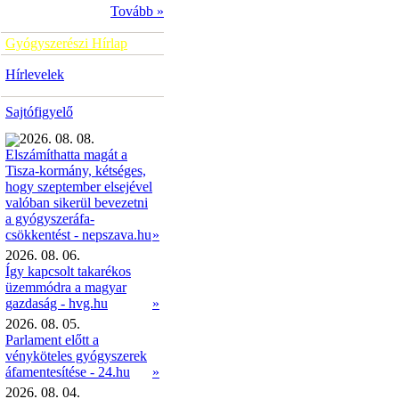
Tovább »
Gyógyszerészi Hírlap
Hírlevelek
Sajtófigyelő
2026. 08. 08.
Elszámíthatta magát a
Tisza-kormány, kétséges,
hogy szeptember elsejével
valóban sikerül bevezetni
a gyógyszeráfa-
»
csökkentést - nepszava.hu
2026. 08. 06.
Így kapcsolt takarékos
üzemmódra a magyar
gazdaság - hvg.hu
»
2026. 08. 05.
Parlament előtt a
vényköteles gyógyszerek
áfamentesítése - 24.hu
»
2026. 08. 04.