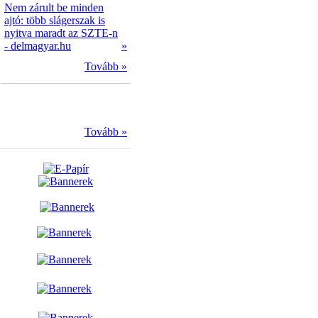
Nem zárult be minden
ajtó: több slágerszak is
nyitva maradt az SZTE-n
- delmagyar.hu
»
Tovább »
Tovább »