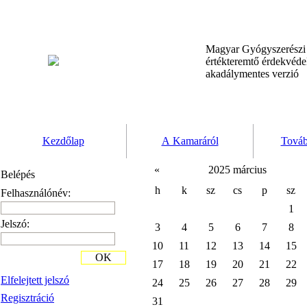
Magyar Gyógyszerész
értékteremtő érdekvéd
akadálymentes verzió
Kezdőlap
A Kamaráról
Továb
«
2025 március
Belépés
h
k
sz
cs
p
sz
Felhasználónév:
1
Jelszó:
3
4
5
6
7
8
10
11
12
13
14
15
OK
17
18
19
20
21
22
Elfelejtett jelszó
24
25
26
27
28
29
Regisztráció
31