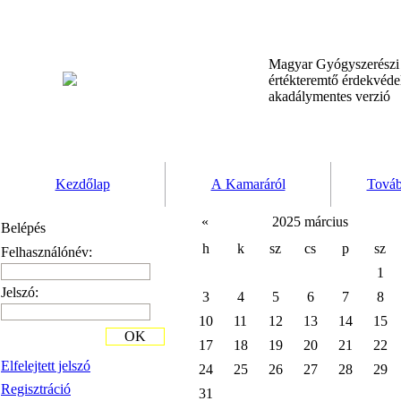
Magyar Gyógyszerész
értékteremtő érdekvéd
akadálymentes verzió
Kezdőlap
A Kamaráról
Továb
«
2025 március
Belépés
h
k
sz
cs
p
sz
Felhasználónév:
1
Jelszó:
3
4
5
6
7
8
10
11
12
13
14
15
OK
17
18
19
20
21
22
Elfelejtett jelszó
24
25
26
27
28
29
Regisztráció
31