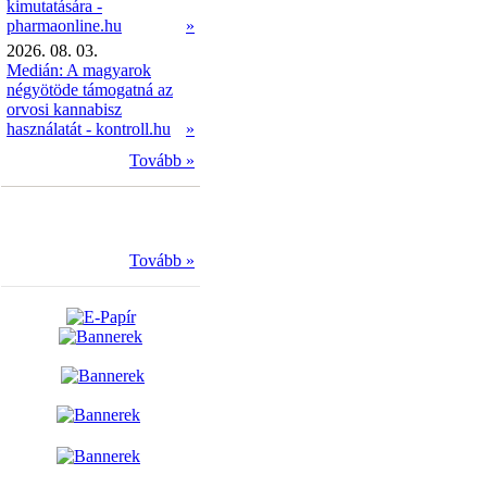
kimutatására -
pharmaonline.hu
»
2026. 08. 03.
Medián: A magyarok
négyötöde támogatná az
orvosi kannabisz
használatát - kontroll.hu
»
Tovább »
Tovább »