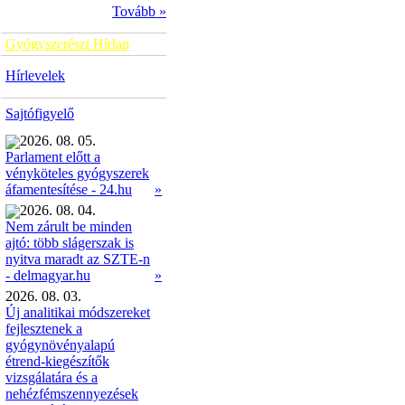
Tovább »
Gyógyszerészi Hírlap
Hírlevelek
Sajtófigyelő
2026. 08. 05.
Parlament előtt a
vényköteles gyógyszerek
»
áfamentesítése - 24.hu
2026. 08. 04.
Nem zárult be minden
ajtó: több slágerszak is
nyitva maradt az SZTE-n
»
- delmagyar.hu
2026. 08. 03.
Új analitikai módszereket
fejlesztenek a
gyógynövényalapú
étrend-kiegészítők
vizsgálatára és a
nehézfémszennyezések