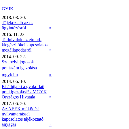
GYIK
2018. 08. 30.
Tájékoztató az e-
ügyintézésről
»
2016. 11. 23.
Tudnivalók az étrend-
kiegészítőkel kapcsolatos
megállapodásról
»
2014. 09. 22.
Személyi jogosok
pontszám igazolása 
mgyk.hu
»
2014. 06. 10.
Ki állítja ki a gyakorlati
pont igazolást? - MGYK
Országos Hivatala
»
2017. 06. 20.
Az AEEK működési
nyilvántartással
kapcsolatos tájékoztató
anyagai
»