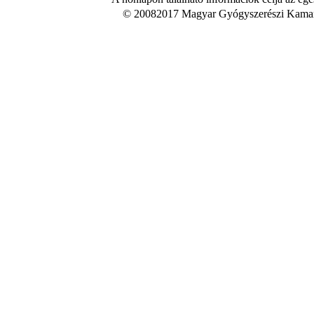
© 20082017 Magyar Gyógyszerészi Kamara