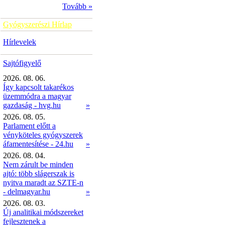
Tovább »
Gyógyszerészi Hírlap
Hírlevelek
Sajtófigyelő
2026. 08. 06.
Így kapcsolt takarékos
üzemmódra a magyar
gazdaság - hvg.hu
»
2026. 08. 05.
Parlament előtt a
vényköteles gyógyszerek
áfamentesítése - 24.hu
»
2026. 08. 04.
Nem zárult be minden
ajtó: több slágerszak is
nyitva maradt az SZTE-n
- delmagyar.hu
»
2026. 08. 03.
Új analitikai módszereket
fejlesztenek a