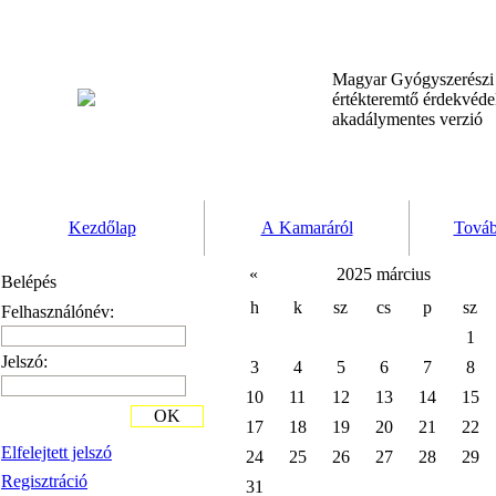
Magyar Gyógyszerész
értékteremtő érdekvéd
akadálymentes verzió
Kezdőlap
A Kamaráról
Továb
«
2025 március
Belépés
h
k
sz
cs
p
sz
Felhasználónév:
1
Jelszó:
3
4
5
6
7
8
10
11
12
13
14
15
OK
17
18
19
20
21
22
Elfelejtett jelszó
24
25
26
27
28
29
Regisztráció
31