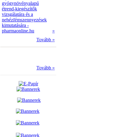
gyógynövényalapú
étrend-kiegészítők
vizsgálatára és a
nehézfémszennyezések
kimutatására -
pharmaonline.hu
»
Tovább »
Tovább »