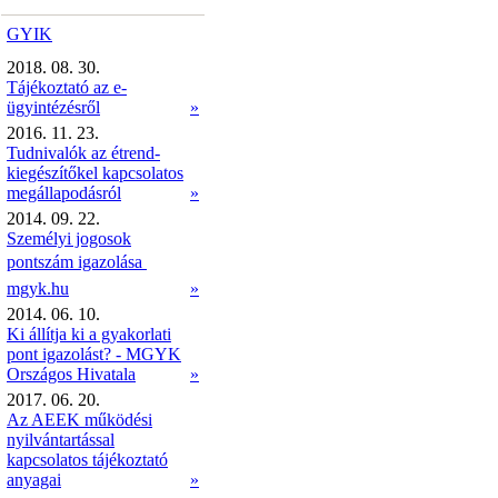
GYIK
2018. 08. 30.
Tájékoztató az e-
ügyintézésről
»
2016. 11. 23.
Tudnivalók az étrend-
kiegészítőkel kapcsolatos
megállapodásról
»
2014. 09. 22.
Személyi jogosok
pontszám igazolása 
mgyk.hu
»
2014. 06. 10.
Ki állítja ki a gyakorlati
pont igazolást? - MGYK
Országos Hivatala
»
2017. 06. 20.
Az AEEK működési
nyilvántartással
kapcsolatos tájékoztató
anyagai
»