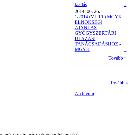
kiadás
»
2014. 06. 26.
1/2014 (VI. 19.) MGYK
ELNÖKSÉGI
AJÁNLÁS
GYÓGYSZERTÁRI
UTAZÁSI
TANÁCSADÁSHOZ -
MGYK
»
Tovább »
Tovább »
Archívum
yszerész, vagy más szakember felkeresését.