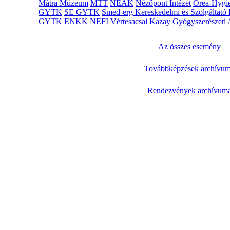
Mátra Múzeum
MTT
NEAK
Nézőpont Intézet
Orea-Hygie
GYTK
SE GYTK
Smed-erg Kereskedelmi és Szolgáltató 
GYTK
ENKK
NEFI
Vértesacsai Kazay Gyógyszerészeti 
Az összes esemény
Továbbképzések archívu
Rendezvények archívum