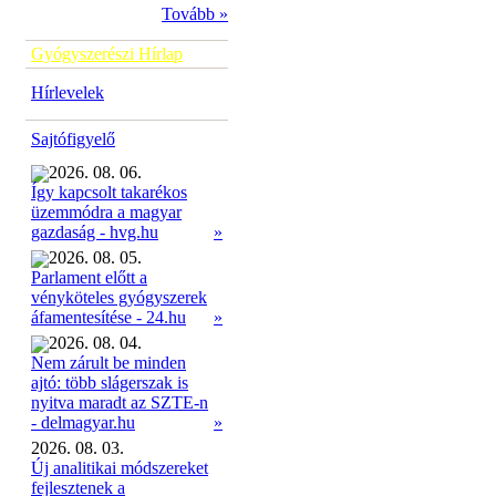
Tovább »
Gyógyszerészi Hírlap
Hírlevelek
Sajtófigyelő
2026. 08. 06.
Így kapcsolt takarékos
üzemmódra a magyar
»
gazdaság - hvg.hu
2026. 08. 05.
Parlament előtt a
vényköteles gyógyszerek
»
áfamentesítése - 24.hu
2026. 08. 04.
Nem zárult be minden
ajtó: több slágerszak is
nyitva maradt az SZTE-n
»
- delmagyar.hu
2026. 08. 03.
Új analitikai módszereket
fejlesztenek a