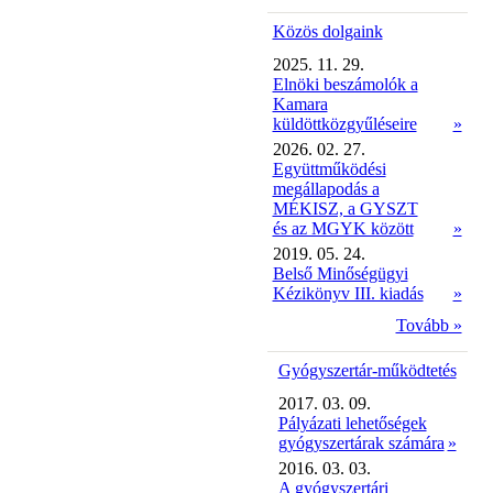
Közös dolgaink
2025. 11. 29.
Elnöki beszámolók a
Kamara
küldöttközgyűléseire
»
2026. 02. 27.
Együttműködési
megállapodás a
MÉKISZ, a GYSZT
és az MGYK között
»
2019. 05. 24.
Belső Minőségügyi
Kézikönyv III. kiadás
»
Tovább »
Gyógyszertár-működtetés
2017. 03. 09.
Pályázati lehetőségek
gyógyszertárak számára
»
2016. 03. 03.
A gyógyszertári