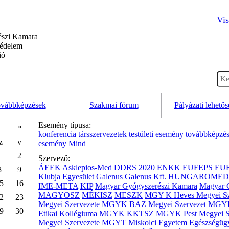
Vis
szi Kamara
védelem
ió
vábbképzések
Szakmai fórum
Pályázati lehető
Esemény típusa:
»
konferencia
társszervezetek
testületi esemény
továbbképzé
z
v
esemény
Mind
1
2
Szervező:
ÁEEK
Asklepios-Med
DDRS 2020
ENKK
EUFEPS
EU
8
9
Klubja Egyesület
Galenus
Galenus Kft.
HUNGAROMED 
5
16
IME-META
KIP
Magyar Gyógyszerészi Kamara
Magyar 
MAGYOSZ
MÉKISZ
MESZK
MGY K Heves Megyei Sz
2
23
Megyei Szervezete
MGYK BAZ Megyei Szervezet
MGYK 
9
30
Etikai Kollégiuma
MGYK KKTSZ
MGYK Pest Megyei S
Megyei Szervezete
MGYT
Miskolci Egyetem Egészségüg