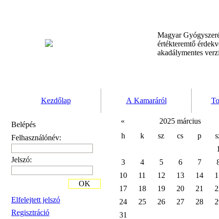
Magyar Gyógyszeré
értékteremtő érdek
akadálymentes verz
Kezdőlap
A Kamaráról
To
«
2025 március
Belépés
h
k
sz
cs
p
s
Felhasználónév:
Jelszó:
3
4
5
6
7
10
11
12
13
14
1
OK
17
18
19
20
21
2
Elfelejtett jelszó
24
25
26
27
28
2
Regisztráció
31