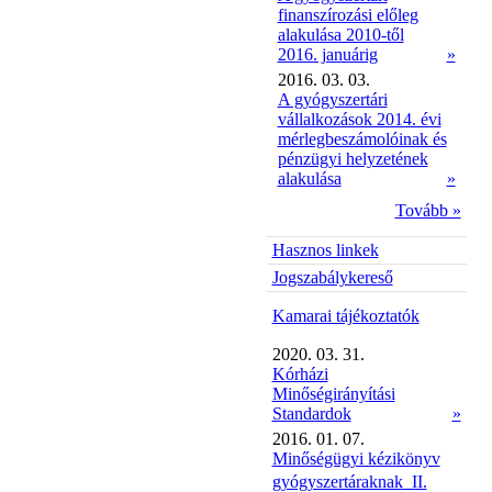
finanszírozási előleg
alakulása 2010-től
2016. januárig
»
2016. 03. 03.
A gyógyszertári
vállalkozások 2014. évi
mérlegbeszámolóinak és
pénzügyi helyzetének
alakulása
»
Tovább »
Hasznos linkek
Jogszabálykereső
Kamarai tájékoztatók
2020. 03. 31.
Kórházi
Minőségirányítási
Standardok
»
2016. 01. 07.
Minőségügyi kézikönyv
gyógyszertáraknak  II.