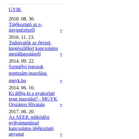
GYIK
2018. 08. 30.
Tájékoztató az e-
ügyintézésről
»
2016. 11. 23.
Tudnivalók az étrend-
kiegészítőkel kapcsolatos
megállapodásról
»
2014. 09. 22.
Személyi jogosok
pontszám igazolása 
mgyk.hu
»
2014. 06. 10.
Ki állítja ki a gyakorlati
pont igazolást? - MGYK
Országos Hivatala
»
2017. 06. 20.
Az AEEK működési
nyilvántartással
kapcsolatos tájékoztató
anyagai
»