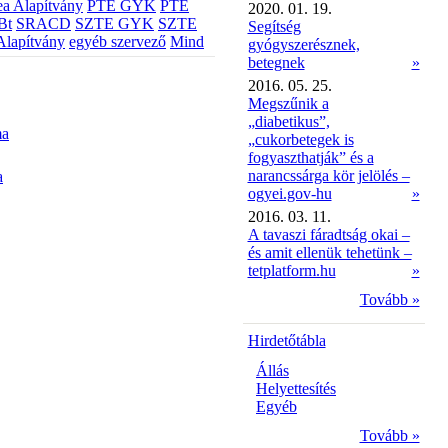
a Alapítvány
PTE GYK
PTE
2020. 01. 19.
Bt
SRACD
SZTE GYK
SZTE
Segítség
Alapítvány
egyéb szervező
Mind
gyógyszerésznek,
betegnek
»
2016. 05. 25.
Megszűnik a
„diabetikus”,
ma
„cukorbetegek is
fogyaszthatják” és a
narancssárga kör jelölés –
a
ogyei.gov-hu
»
2016. 03. 11.
A tavaszi fáradtság okai –
és amit ellenük tehetünk –
tetplatform.hu
»
Tovább »
Hirdetőtábla
Állás
Helyettesítés
Egyéb
Tovább »