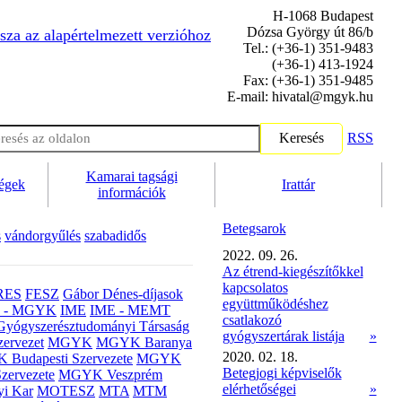
H-1068 Budapest
Dózsa György út 86/b
sza az alapértelmezett verzióhoz
Tel.: (+36-1) 351-9483
(+36-1) 413-1924
Fax: (+36-1) 351-9485
E-mail: hivatal@mgyk.hu
Keresés
RSS
Kamarai tagsági
ségek
Irattár
információk
Betegsarok
s
vándorgyűlés
szabadidős
2022. 09. 26.
Az étrend-kiegészítőkkel
kapcsolatos
RES
FESZ
Gábor Dénes-díjasok
együttműködéshez
- MGYK
IME
IME - MEMT
csatlakozó
Gyógyszerésztudományi Társaság
gyógyszertárak listája
»
ervezet
MGYK
MGYK Baranya
2020. 02. 18.
Budapesti Szervezete
MGYK
Betegjogi képviselők
zervezete
MGYK Veszprém
elérhetőségei
»
yi Kar
MOTESZ
MTA
MTM