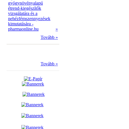
gyógynövényalapú
étrend-kiegészítők
vizsgálatára és a
nehézfémszennyezések
kimutatására -
pharmaonline.hu
»
Tovább »
Tovább »