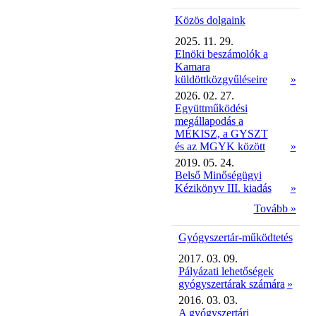
Közös dolgaink
2025. 11. 29.
Elnöki beszámolók a
Kamara
küldöttközgyűléseire
»
2026. 02. 27.
Együttműködési
megállapodás a
MÉKISZ, a GYSZT
és az MGYK között
»
2019. 05. 24.
Belső Minőségügyi
Kézikönyv III. kiadás
»
Tovább »
Gyógyszertár-működtetés
2017. 03. 09.
Pályázati lehetőségek
gyógyszertárak számára
»
2016. 03. 03.
A gyógyszertári