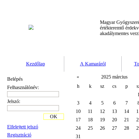
Magyar Gyógyszeré
értékteremtő érdek
akadálymentes verz
Kezdőlap
A Kamaráról
To
«
2025 március
Belépés
h
k
sz
cs
p
s
Felhasználónév:
Jelszó:
3
4
5
6
7
10
11
12
13
14
1
OK
17
18
19
20
21
2
Elfelejtett jelszó
24
25
26
27
28
2
Regisztráció
31