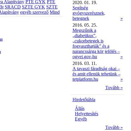
a Alapítvány
PTE GYK
PTE
2020. 01. 19.
Bt
SRACD
SZTE GYK
SZTE
Segítség
Alapítvány
egyéb szervező
Mind
gyógyszerésznek,
betegnek
»
2016. 05. 25.
Megszűnik a
„diabetikus”,
ma
„cukorbetegek is
fogyaszthatják” és a
narancssárga kör jelölés –
a
ogyei.gov-hu
»
2016. 03. 11.
A tavaszi fáradtság okai –
és amit ellenük tehetünk –
tetplatform.hu
»
Tovább »
Hirdetőtábla
Állás
Helyettesítés
Egyéb
Tovább »