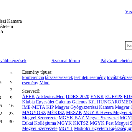
Vis
szi Kamara
védelem
ió
vábbképzések
Szakmai fórum
Pályázati lehető
Esemény típusa:
»
konferencia
társszervezetek
testületi esemény
továbbképzé
z
v
esemény
Mind
1
2
Szervező:
ÁEEK
Asklepios-Med
DDRS 2020
ENKK
EUFEPS
EU
8
9
Klubja Egyesület
Galenus
Galenus Kft.
HUNGAROMED 
5
16
IME-META
KIP
Magyar Gyógyszerészi Kamara
Magyar 
MAGYOSZ
MÉKISZ
MESZK
MGY K Heves Megyei Sz
2
23
Megyei Szervezete
MGYK BAZ Megyei Szervezet
MGYK 
9
30
Etikai Kollégiuma
MGYK KKTSZ
MGYK Pest Megyei S
Megyei Szervezete
MGYT
Miskolci Egyetem Egészségüg