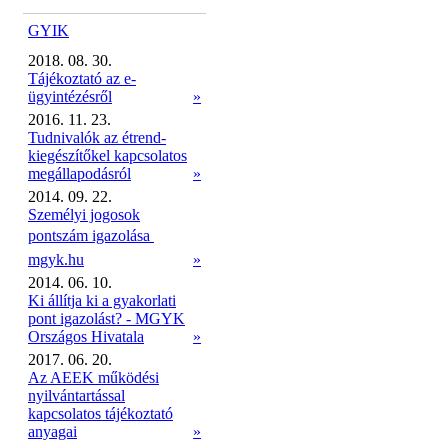
GYIK
2018. 08. 30.
Tájékoztató az e-
ügyintézésről
»
2016. 11. 23.
Tudnivalók az étrend-
kiegészítőkel kapcsolatos
megállapodásról
»
2014. 09. 22.
Személyi jogosok
pontszám igazolása 
mgyk.hu
»
2014. 06. 10.
Ki állítja ki a gyakorlati
pont igazolást? - MGYK
Országos Hivatala
»
2017. 06. 20.
Az AEEK működési
nyilvántartással
kapcsolatos tájékoztató
anyagai
»