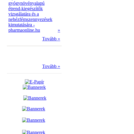
gyógynövényalapú
étrend-kiegészítők
vizsgálatára és a
nehézfémszennyezések
kimutatására -
pharmaonline.hu
»
Tovább »
Tovább »