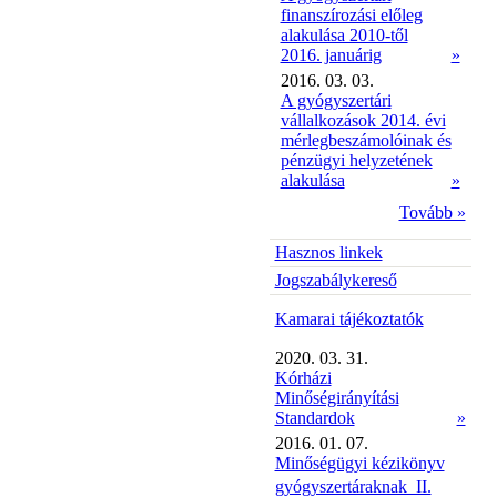
finanszírozási előleg
alakulása 2010-től
2016. januárig
»
2016. 03. 03.
A gyógyszertári
vállalkozások 2014. évi
mérlegbeszámolóinak és
pénzügyi helyzetének
alakulása
»
Tovább »
Hasznos linkek
Jogszabálykereső
Kamarai tájékoztatók
2020. 03. 31.
Kórházi
Minőségirányítási
Standardok
»
2016. 01. 07.
Minőségügyi kézikönyv
gyógyszertáraknak  II.