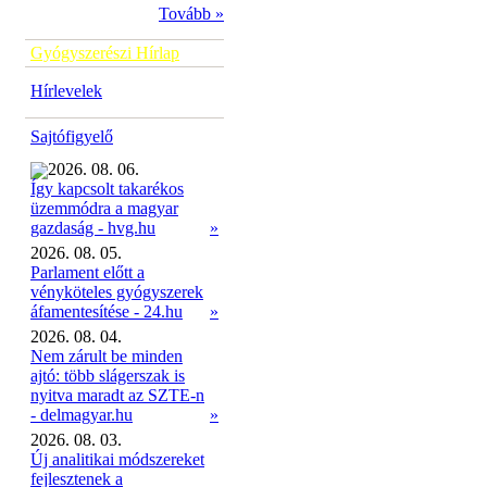
Tovább »
Gyógyszerészi Hírlap
Hírlevelek
Sajtófigyelő
2026. 08. 06.
Így kapcsolt takarékos
üzemmódra a magyar
»
gazdaság - hvg.hu
2026. 08. 05.
Parlament előtt a
vényköteles gyógyszerek
áfamentesítése - 24.hu
»
2026. 08. 04.
Nem zárult be minden
ajtó: több slágerszak is
nyitva maradt az SZTE-n
- delmagyar.hu
»
2026. 08. 03.
Új analitikai módszereket
fejlesztenek a