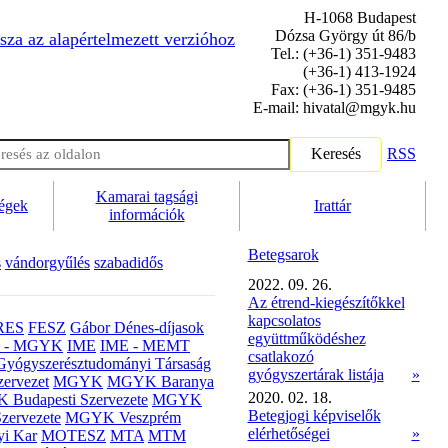
H-1068 Budapest
Dózsa György út 86/b
sza az alapértelmezett verzióhoz
Tel.: (+36-1) 351-9483
(+36-1) 413-1924
Fax: (+36-1) 351-9485
E-mail: hivatal@mgyk.hu
Keresés
RSS
Kamarai tagsági
ségek
Irattár
információk
Betegsarok
s
vándorgyűlés
szabadidős
2022. 09. 26.
Az étrend-kiegészítőkkel
kapcsolatos
RES
FESZ
Gábor Dénes-díjasok
együttműködéshez
- MGYK
IME
IME - MEMT
csatlakozó
Gyógyszerésztudományi Társaság
gyógyszertárak listája
»
ervezet
MGYK
MGYK Baranya
2020. 02. 18.
Budapesti Szervezete
MGYK
Betegjogi képviselők
zervezete
MGYK Veszprém
elérhetőségei
»
yi Kar
MOTESZ
MTA
MTM