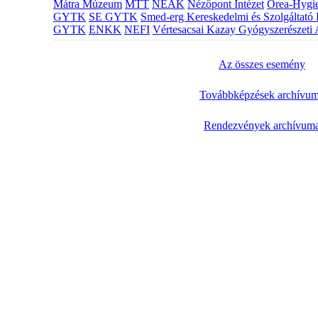
Mátra Múzeum
MTT
NEAK
Nézőpont Intézet
Orea-Hygie
GYTK
SE GYTK
Smed-erg Kereskedelmi és Szolgáltató 
GYTK
ENKK
NEFI
Vértesacsai Kazay Gyógyszerészeti 
Az összes esemény
Továbbképzések archívu
Rendezvények archívum