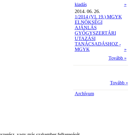
kiadás
»
2014. 06. 26.
1/2014 (VI. 19.) MGYK
ELNÖKSÉGI
AJÁNLÁS
GYÓGYSZERTÁRI
UTAZÁSI
TANÁCSADÁSHOZ -
MGYK
»
Tovább »
Tovább »
Archívum
yszerész, vagy más szakember felkeresését.