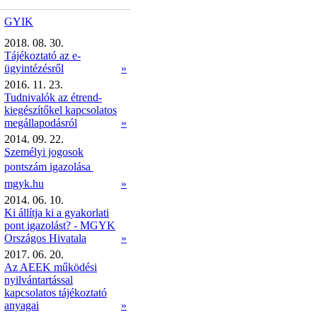
GYIK
2018. 08. 30.
Tájékoztató az e-
ügyintézésről
»
2016. 11. 23.
Tudnivalók az étrend-
kiegészítőkel kapcsolatos
megállapodásról
»
2014. 09. 22.
Személyi jogosok
pontszám igazolása 
mgyk.hu
»
2014. 06. 10.
Ki állítja ki a gyakorlati
pont igazolást? - MGYK
Országos Hivatala
»
2017. 06. 20.
Az AEEK működési
nyilvántartással
kapcsolatos tájékoztató
anyagai
»