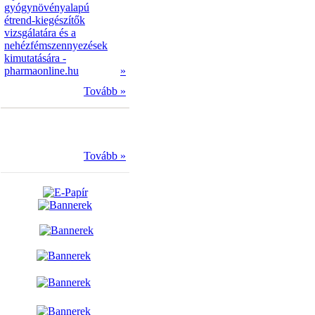
gyógynövényalapú
étrend-kiegészítők
vizsgálatára és a
nehézfémszennyezések
kimutatására -
pharmaonline.hu
»
Tovább »
Tovább »