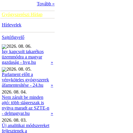
Tovább »
Gyógyszerészi Hírlap
Hírlevelek
Sajtófigyelő
2026. 08. 06.
Így kapcsolt takarékos
üzemmódra a magyar
»
gazdaság - hvg.hu
2026. 08. 05.
Parlament előtt a
vényköteles gyógyszerek
»
áfamentesítése - 24.hu
2026. 08. 04.
Nem zárult be minden
ajtó: több slágerszak is
nyitva maradt az SZTE-n
- delmagyar.hu
»
2026. 08. 03.
Új analitikai módszereket
fejlesztenek a