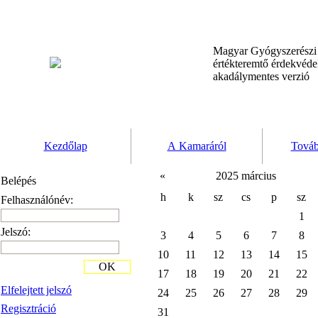
Magyar Gyógyszerész
értékteremtő érdekvéd
akadálymentes verzió
Kezdőlap
A Kamaráról
Továb
«
2025 március
Belépés
h
k
sz
cs
p
sz
Felhasználónév:
1
Jelszó:
3
4
5
6
7
8
10
11
12
13
14
15
OK
17
18
19
20
21
22
Elfelejtett jelszó
24
25
26
27
28
29
Regisztráció
31