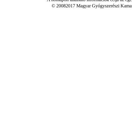
© 20082017 Magyar Gyógyszerészi Kamara