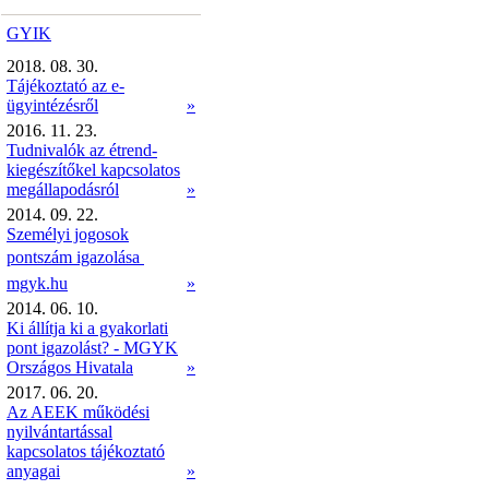
GYIK
2018. 08. 30.
Tájékoztató az e-
ügyintézésről
»
2016. 11. 23.
Tudnivalók az étrend-
kiegészítőkel kapcsolatos
megállapodásról
»
2014. 09. 22.
Személyi jogosok
pontszám igazolása 
mgyk.hu
»
2014. 06. 10.
Ki állítja ki a gyakorlati
pont igazolást? - MGYK
Országos Hivatala
»
2017. 06. 20.
Az AEEK működési
nyilvántartással
kapcsolatos tájékoztató
anyagai
»