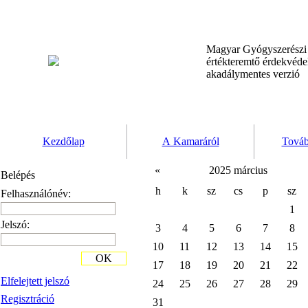
Magyar Gyógyszerész
értékteremtő érdekvéd
akadálymentes verzió
Kezdőlap
A Kamaráról
Továb
«
2025 március
Belépés
h
k
sz
cs
p
sz
Felhasználónév:
1
Jelszó:
3
4
5
6
7
8
10
11
12
13
14
15
OK
17
18
19
20
21
22
Elfelejtett jelszó
24
25
26
27
28
29
Regisztráció
31