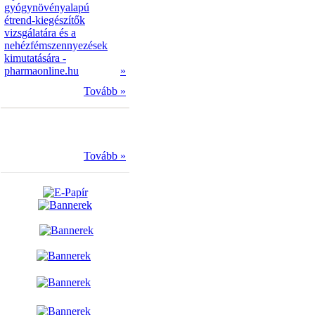
gyógynövényalapú
étrend-kiegészítők
vizsgálatára és a
nehézfémszennyezések
kimutatására -
pharmaonline.hu
»
Tovább »
Tovább »