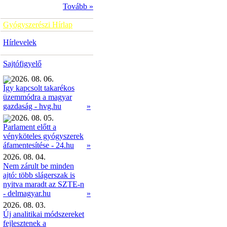
Tovább »
Gyógyszerészi Hírlap
Hírlevelek
Sajtófigyelő
2026. 08. 06.
Így kapcsolt takarékos
üzemmódra a magyar
»
gazdaság - hvg.hu
2026. 08. 05.
Parlament előtt a
vényköteles gyógyszerek
»
áfamentesítése - 24.hu
2026. 08. 04.
Nem zárult be minden
ajtó: több slágerszak is
nyitva maradt az SZTE-n
- delmagyar.hu
»
2026. 08. 03.
Új analitikai módszereket
fejlesztenek a