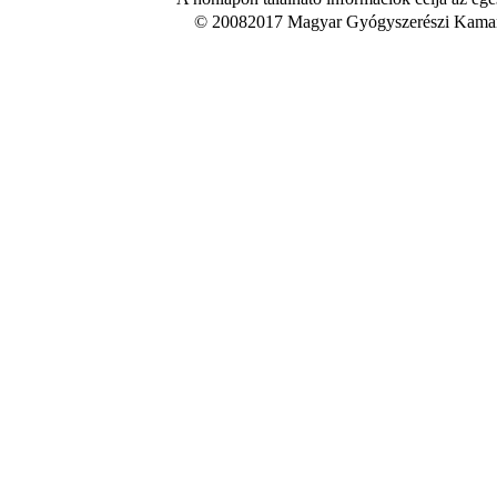
© 20082017 Magyar Gyógyszerészi Kamara