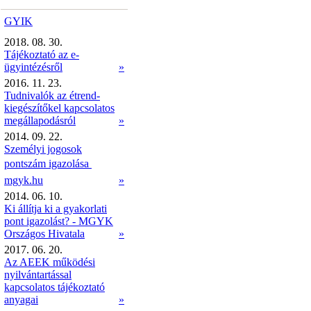
GYIK
2018. 08. 30.
Tájékoztató az e-
ügyintézésről
»
2016. 11. 23.
Tudnivalók az étrend-
kiegészítőkel kapcsolatos
megállapodásról
»
2014. 09. 22.
Személyi jogosok
pontszám igazolása 
mgyk.hu
»
2014. 06. 10.
Ki állítja ki a gyakorlati
pont igazolást? - MGYK
Országos Hivatala
»
2017. 06. 20.
Az AEEK működési
nyilvántartással
kapcsolatos tájékoztató
anyagai
»