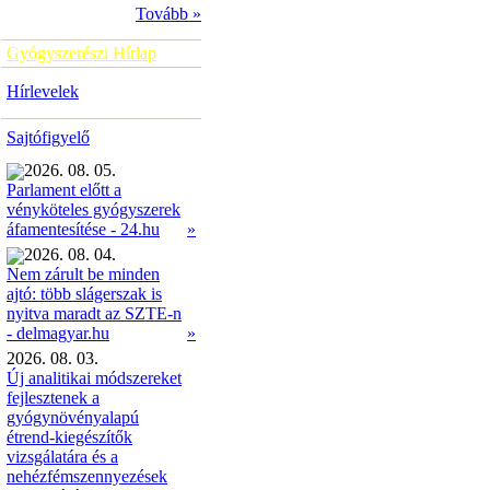
Tovább »
Gyógyszerészi Hírlap
Hírlevelek
Sajtófigyelő
2026. 08. 05.
Parlament előtt a
vényköteles gyógyszerek
»
áfamentesítése - 24.hu
2026. 08. 04.
Nem zárult be minden
ajtó: több slágerszak is
nyitva maradt az SZTE-n
»
- delmagyar.hu
2026. 08. 03.
Új analitikai módszereket
fejlesztenek a
gyógynövényalapú
étrend-kiegészítők
vizsgálatára és a
nehézfémszennyezések