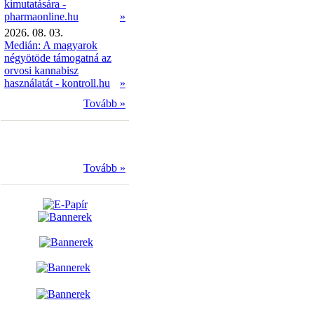
kimutatására -
pharmaonline.hu
»
2026. 08. 03.
Medián: A magyarok
négyötöde támogatná az
orvosi kannabisz
használatát - kontroll.hu
»
Tovább »
Tovább »