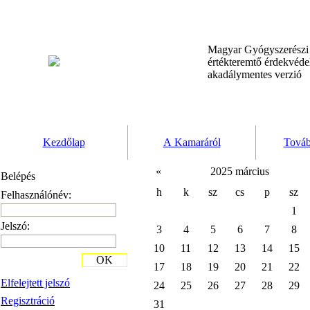
Magyar Gyógyszerész
értékteremtő érdekvéd
akadálymentes verzió
Kezdőlap
A Kamaráról
Továb
«
2025 március
Belépés
h
k
sz
cs
p
sz
Felhasználónév:
1
Jelszó:
3
4
5
6
7
8
10
11
12
13
14
15
OK
17
18
19
20
21
22
Elfelejtett jelszó
24
25
26
27
28
29
Regisztráció
31