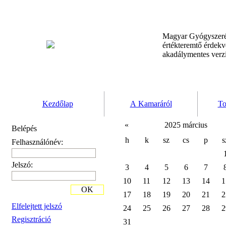
Magyar Gyógyszeré
értékteremtő érdek
akadálymentes verz
Kezdőlap
A Kamaráról
To
«
2025 március
Belépés
h
k
sz
cs
p
s
Felhasználónév:
Jelszó:
3
4
5
6
7
10
11
12
13
14
1
OK
17
18
19
20
21
2
Elfelejtett jelszó
24
25
26
27
28
2
Regisztráció
31