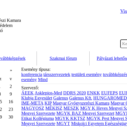
Vis
szi Kamara
védelem
ió
vábbképzések
Szakmai fórum
Pályázati lehető
Esemény típusa:
»
konferencia
társszervezetek
testületi esemény
továbbképzé
z
v
esemény
Mind
1
2
Szervező:
ÁEEK
Asklepios-Med
DDRS 2020
ENKK
EUFEPS
EU
8
9
Klubja Egyesület
Galenus
Galenus Kft.
HUNGAROMED 
5
16
IME-META
KIP
Magyar Gyógyszerészi Kamara
Magyar 
MAGYOSZ
MÉKISZ
MESZK
MGY K Heves Megyei Sz
2
23
Megyei Szervezete
MGYK BAZ Megyei Szervezet
MGYK 
9
30
Etikai Kollégiuma
MGYK KKTSZ
MGYK Pest Megyei S
Megyei Szervezete
MGYT
Miskolci Egyetem Egészségüg