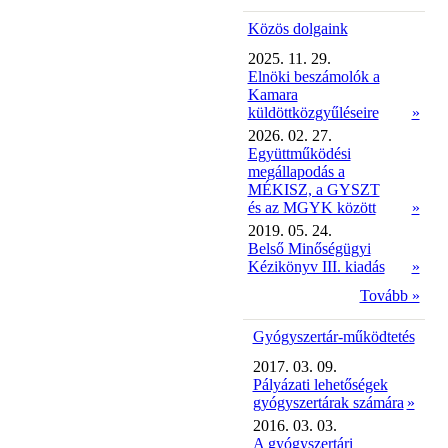
Közös dolgaink
2025. 11. 29.
Elnöki beszámolók a
Kamara
küldöttközgyűléseire
»
2026. 02. 27.
Együttműködési
megállapodás a
MÉKISZ, a GYSZT
és az MGYK között
»
2019. 05. 24.
Belső Minőségügyi
Kézikönyv III. kiadás
»
Tovább »
Gyógyszertár-működtetés
2017. 03. 09.
Pályázati lehetőségek
gyógyszertárak számára
»
2016. 03. 03.
A gyógyszertári