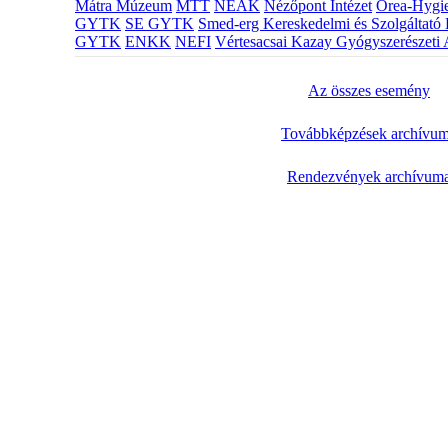
Mátra Múzeum
MTT
NEAK
Nézőpont Intézet
Orea-Hygie
GYTK
SE GYTK
Smed-erg Kereskedelmi és Szolgáltató 
GYTK
ENKK
NEFI
Vértesacsai Kazay Gyógyszerészeti 
Az összes esemény
Továbbképzések archívu
Rendezvények archívum