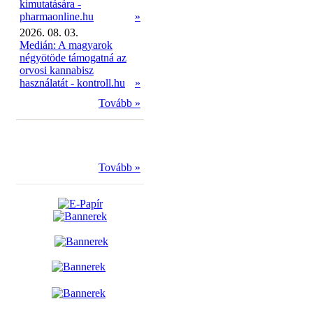
kimutatására -
pharmaonline.hu
»
2026. 08. 03.
Medián: A magyarok
négyötöde támogatná az
orvosi kannabisz
használatát - kontroll.hu
»
Tovább »
Tovább »