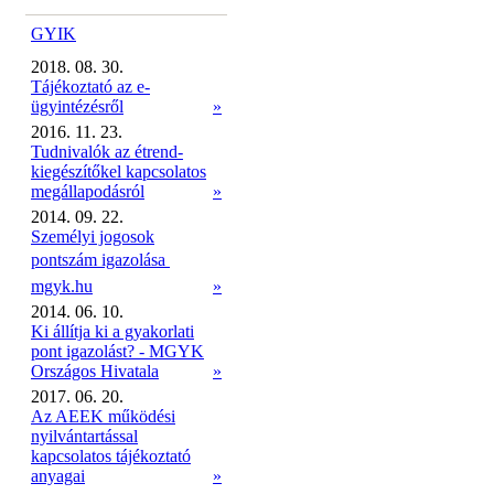
GYIK
2018. 08. 30.
Tájékoztató az e-
ügyintézésről
»
2016. 11. 23.
Tudnivalók az étrend-
kiegészítőkel kapcsolatos
megállapodásról
»
2014. 09. 22.
Személyi jogosok
pontszám igazolása 
mgyk.hu
»
2014. 06. 10.
Ki állítja ki a gyakorlati
pont igazolást? - MGYK
Országos Hivatala
»
2017. 06. 20.
Az AEEK működési
nyilvántartással
kapcsolatos tájékoztató
anyagai
»