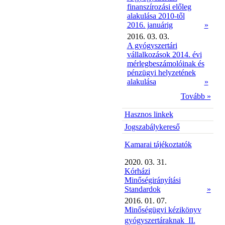
finanszírozási előleg
alakulása 2010-től
2016. januárig
»
2016. 03. 03.
A gyógyszertári
vállalkozások 2014. évi
mérlegbeszámolóinak és
pénzügyi helyzetének
alakulása
»
Tovább »
Hasznos linkek
Jogszabálykereső
Kamarai tájékoztatók
2020. 03. 31.
Kórházi
Minőségirányítási
Standardok
»
2016. 01. 07.
Minőségügyi kézikönyv
gyógyszertáraknak  II.