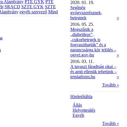
a Alapítvány
PTE GYK
PTE
2020. 01. 19.
Bt
SRACD
SZTE GYK
SZTE
Segítség
Alapítvány
egyéb szervező
Mind
gyógyszerésznek,
betegnek
»
2016. 05. 25.
Megszűnik a
„diabetikus”,
ma
„cukorbetegek is
fogyaszthatják” és a
narancssárga kör jelölés –
a
ogyei.gov-hu
»
2016. 03. 11.
A tavaszi fáradtság okai –
és amit ellenük tehetünk –
tetplatform.hu
»
Tovább »
Hirdetőtábla
Állás
Helyettesítés
Egyéb
Tovább »