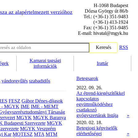
H-1068 Budapest
Dózsa György út 86/b
sza az alapértelmezett verzióhoz
Tel.: (+36-1) 351-9483
(+36-1) 413-1924
Fax: (+36-1) 351-9485
E-mail: hivatal@mgyk.hu
Keresés
RSS
Kamarai tagsági
ségek
Irattár
információk
Betegsarok
s
vándorgyűlés
szabadidős
2022. 09. 26.
Az étrend-kiegészítőkkel
kapcsolatos
RES
FESZ
Gábor Dénes-díjasok
együttműködéshez
- MGYK
IME
IME - MEMT
csatlakozó
Gyógyszerésztudományi Társaság
gyógyszertárak listája
»
ervezet
MGYK
MGYK Baranya
2020. 02. 18.
Budapesti Szervezete
MGYK
Betegjogi képviselők
zervezete
MGYK Veszprém
elérhetőségei
»
yi Kar
MOTESZ
MTA
MTM