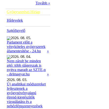
Tovább »
Gyógyszerészi Hírlap
Hírlevelek
Sajtófigyelő
2026. 08. 05.
Parlament előtt a
vényköteles gyógyszerek
»
áfamentesítése - 24.hu
2026. 08. 04.
Nem zárult be minden
ajtó: több slágerszak is
nyitva maradt az SZTE-n
»
- delmagyar.hu
2026. 08. 03.
Új analitikai módszereket
fejlesztenek a
gyógynövényalapú
étrend-kiegészítők
vizsgálatára és a
nehézfémszennyezések