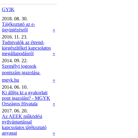
GYIK
2018. 08. 30.
Tájékoztató az e-
ügyintézésről
»
2016. 11. 23.
Tudnivalók az étrend-
kiegészítőkel kapcsolatos
megállapodásról
»
2014. 09. 22.
Személyi jogosok
pontszám igazolása 
mgyk.hu
»
2014. 06. 10.
Ki állítja ki a gyakorlati
pont igazolást? - MGYK
Országos Hivatala
»
2017. 06. 20.
Az AEEK működési
nyilvántartással
kapcsolatos tájékoztató
anyagai
»