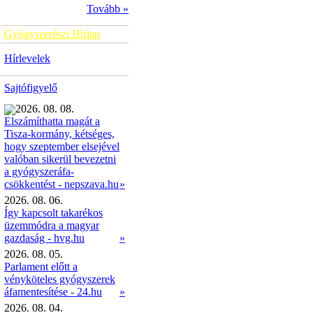
Tovább »
Gyógyszerészi Hírlap
Hírlevelek
Sajtófigyelő
2026. 08. 08.
Elszámíthatta magát a
Tisza-kormány, kétséges,
hogy szeptember elsejével
valóban sikerül bevezetni
a gyógyszeráfa-
»
csökkentést - nepszava.hu
2026. 08. 06.
Így kapcsolt takarékos
üzemmódra a magyar
gazdaság - hvg.hu
»
2026. 08. 05.
Parlament előtt a
vényköteles gyógyszerek
áfamentesítése - 24.hu
»
2026. 08. 04.