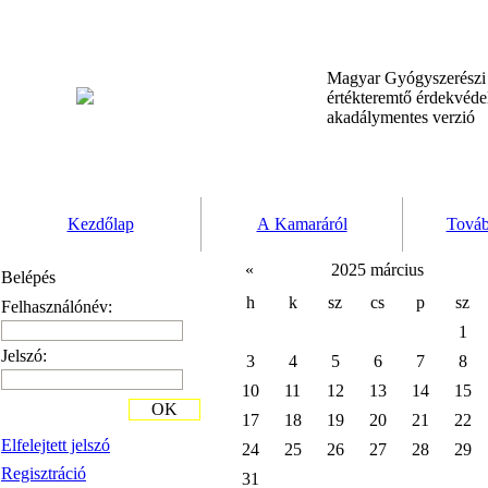
Magyar Gyógyszerész
értékteremtő érdekvéd
akadálymentes verzió
Kezdőlap
A Kamaráról
Továb
«
2025 március
Belépés
h
k
sz
cs
p
sz
Felhasználónév:
1
Jelszó:
3
4
5
6
7
8
10
11
12
13
14
15
OK
17
18
19
20
21
22
Elfelejtett jelszó
24
25
26
27
28
29
Regisztráció
31