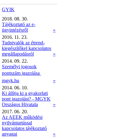
GYIK
2018. 08. 30.
Tájékoztató az e-
ügyintézésről
»
2016. 11. 23.
Tudnivalók az étrend-
kiegészítőkel kapcsolatos
megállapodásról
»
2014. 09. 22.
Személyi jogosok
pontszám igazolása 
mgyk.hu
»
2014. 06. 10.
Ki állítja ki a gyakorlati
pont igazolást? - MGYK
Országos Hivatala
»
2017. 06. 20.
Az AEEK működési
nyilvántartással
kapcsolatos tájékoztató
anyagai
»