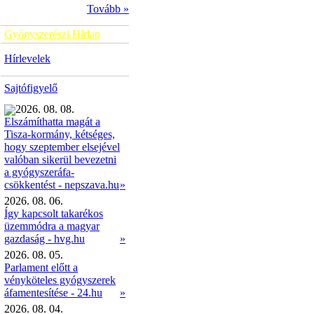
Tovább »
Gyógyszerészi Hírlap
Hírlevelek
Sajtófigyelő
2026. 08. 08.
Elszámíthatta magát a
Tisza-kormány, kétséges,
hogy szeptember elsejével
valóban sikerül bevezetni
a gyógyszeráfa-
»
csökkentést - nepszava.hu
2026. 08. 06.
Így kapcsolt takarékos
üzemmódra a magyar
gazdaság - hvg.hu
»
2026. 08. 05.
Parlament előtt a
vényköteles gyógyszerek
áfamentesítése - 24.hu
»
2026. 08. 04.