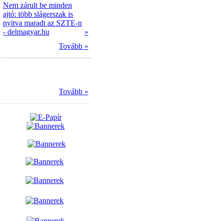
Nem zárult be minden
ajtó: több slágerszak is
nyitva maradt az SZTE-n
- delmagyar.hu
»
Tovább »
Tovább »