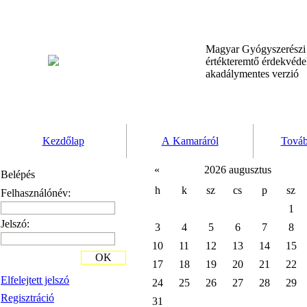
Magyar Gyógyszerész
értékteremtő érdekvéd
akadálymentes verzió
Kezdőlap
A Kamaráról
Továb
«
2026 augusztus
Belépés
h
k
sz
cs
p
sz
Felhasználónév:
1
Jelszó:
3
4
5
6
7
8
10
11
12
13
14
15
OK
17
18
19
20
21
22
Elfelejtett jelszó
24
25
26
27
28
29
Regisztráció
31