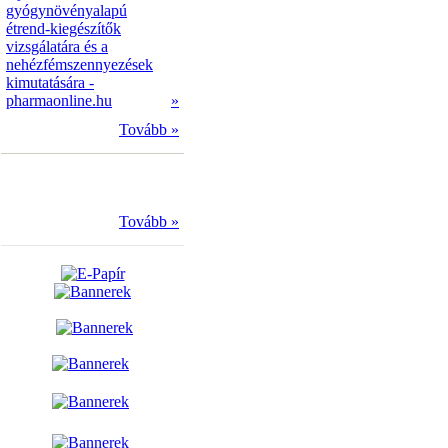
gyógynövényalapú
étrend-kiegészítők
vizsgálatára és a
nehézfémszennyezések
kimutatására -
pharmaonline.hu
»
Tovább »
Tovább »