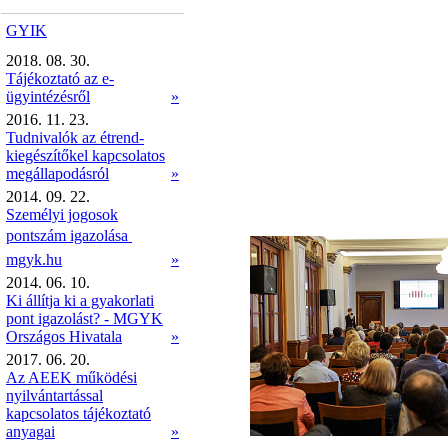
GYIK
2018. 08. 30.
Tájékoztató az e-
ügyintézésről
»
2016. 11. 23.
Tudnivalók az étrend-
kiegészítőkel kapcsolatos
megállapodásról
»
2014. 09. 22.
Személyi jogosok
pontszám igazolása 
mgyk.hu
»
2014. 06. 10.
Ki állítja ki a gyakorlati
pont igazolást? - MGYK
Országos Hivatala
»
2017. 06. 20.
Az AEEK működési
nyilvántartással
kapcsolatos tájékoztató
anyagai
»