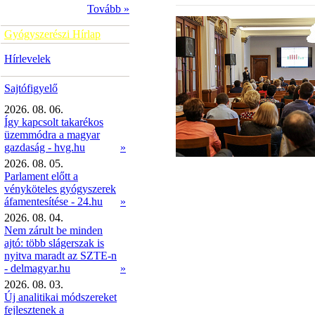
Tovább »
Gyógyszerészi Hírlap
Hírlevelek
Sajtófigyelő
2026. 08. 06.
Így kapcsolt takarékos
üzemmódra a magyar
gazdaság - hvg.hu
»
2026. 08. 05.
Parlament előtt a
vényköteles gyógyszerek
áfamentesítése - 24.hu
»
2026. 08. 04.
Nem zárult be minden
ajtó: több slágerszak is
nyitva maradt az SZTE-n
- delmagyar.hu
»
2026. 08. 03.
Új analitikai módszereket
fejlesztenek a