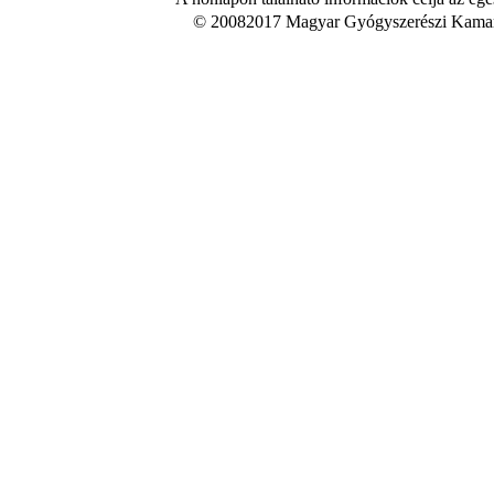
© 20082017 Magyar Gyógyszerészi Kamara