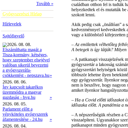
Tovább »
családban otthon fel is tudták
helyezkedtek el és mutatták be
Gyógyszerészi Hírlap
szokott lenni.
Hírlevelek
Akik pedig csak „önállóan” a s
kedvezménnyel kedveskedtek a s
vagy a különböző kifejezetten 
Sajtófigyelő
2026. 08. 08.
– Az említettek vélhetőleg felh
A betegek is így látják? Milyen 
Elszámíthatta magát a
Tisza-kormány, kétséges,
– A patikanapi visszajelzések m
hogy szeptember elsejével
gyógyszertár a lakosság számára
valóban sikerül bevezetni
gyógyszertári helyiségek közül 
a gyógyszeráfa-
többször lehetne ilyen betekint
»
csökkentést - nepszava.hu
egy gyógyszertár. Ilyenkor nega
2026. 08. 06.
nem is beszélve, hogy nagyon s
Így kapcsolt takarékos
amiket ilyenkor hangsúlyozotta
üzemmódra a magyar
gazdaság - hvg.hu
»
– Ha a Covid előtti időszakot 
2026. 08. 05.
időszaka előtt. A pandémia a né
Parlament előtt a
vényköteles gyógyszerek
– A népszerűségük részben a Co
áfamentesítése - 24.hu
»
visszaépíteni. Ugyanakkor szer
patikanapot minden gyógyszert
2026. 08. 04.