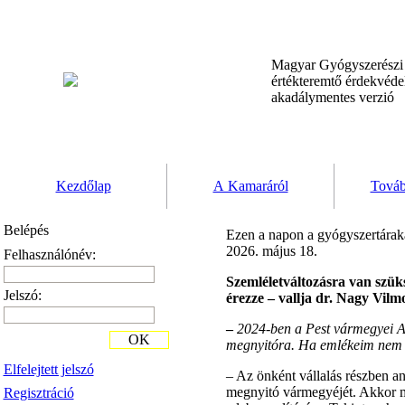
Magyar Gyógyszerész
értékteremtő érdekvéd
akadálymentes verzió
Kezdőlap
A Kamaráról
Továb
Belépés
Ezen a napon a gyógyszertáraka
2026. május 18.
Felhasználónév:
Szemléletváltozásra van szük
Jelszó:
érezze – vallja dr. Nagy Vilm
–
2024-ben a Pest vármegyei A
OK
megnyitóra. Ha emlékeim nem cs
Elfelejtett jelszó
– Az önként vállalás részben an
megnyitó vármegyéjét. Akkor mé
Regisztráció