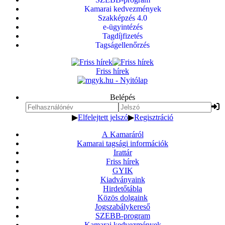
Kamarai kedvezmények
Szakképzés 4.0
e-ügyintézés
Tagdíjfizetés
Tagságellenőrzés
Friss hírek
Belépés
▶
Elfelejtett jelszó
▶
Regisztráció
A Kamaráról
Kamarai tagsági információk
Irattár
Friss hírek
GYIK
Kiadványaink
Hirdetőtábla
Közös dolgaink
Jogszabálykereső
SZEBB-program
Kamarai kedvezmények