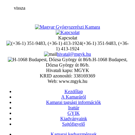
vissza
Kapcsolat
(+36-1) 351-9483, (+36-
1) 413-1924
hivatal@mgyk.hu
H-1068 Budapest,
Dózsa György út 86/b.
Hivatali kapu: MGYK
KRID azonosító: 338169369
Web: www.mgyk.hu
Kezdőlap
A Kamaráról
Kamarai tagsági információk
Irattár
GYIK
Kiadványaink
Sajtófigyelő
Kamarai kedvezmények