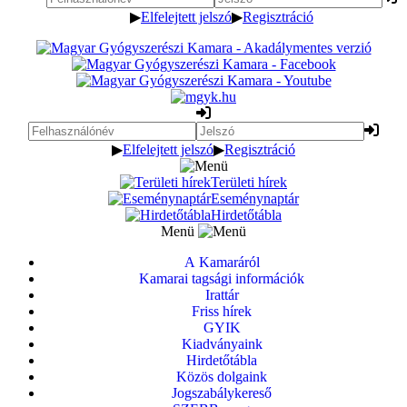
▶
Elfelejtett jelszó
▶
Regisztráció
▶
Elfelejtett jelszó
▶
Regisztráció
Területi hírek
Eseménynaptár
Hirdetőtábla
Menü
A Kamaráról
Kamarai tagsági információk
Irattár
Friss hírek
GYIK
Kiadványaink
Hirdetőtábla
Közös dolgaink
Jogszabálykereső