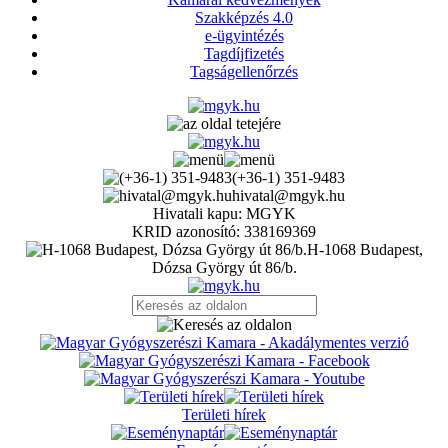
Szakképzés 4.0
e-ügyintézés
Tagdíjfizetés
Tagságellenőrzés
(+36-1) 351-9483
hivatal@mgyk.hu
Hivatali kapu: MGYK
KRID azonosító: 338169369
H-1068 Budapest,
Dózsa György út 86/b.
Területi hírek