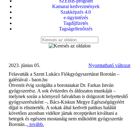
SZEBB-program
Kamarai kedvezmények
Szakképzés 4.0
e-ügyintézés
Tagdíjfizetés
Tagságellenőrzés
2023. június 05.
Nyomtatható változat
Felavatták a Szent Lukács Fiókgyógyszertárat Borotán –
galériával - baon.hu
Ötvenöt évig szolgálta a borotaiakat Dr. Farkas István
gyógyszerész. A sok évtizedes és áldozatos munkáját –
melynek során a környező falvakban is dolgozott helyettesítő
gyógyszerészként –, Bács-Kiskun Megye Egészségügyéért
díjjal is elismerték. A sokak által kedvelt patikus halálát
követően azonban vidékre jártak receptjeiket kiváltani a
betegek és egészen mostanáig nem működött gyógyszertár
Borotán..
. tovább.