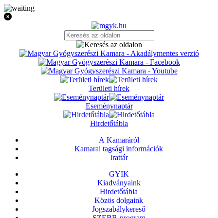
Területi hírek
Eseménynaptár
Hirdetőtábla
A Kamaráról
Kamarai tagsági információk
Irattár
GYIK
Kiadványaink
Hirdetőtábla
Közös dolgaink
Jogszabálykereső
SZEBB-program