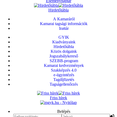
Eseménynaptár
Hirdetőtábla
A Kamaráról
Kamarai tagsági információk
Irattár
GYIK
Kiadványaink
Hirdetőtábla
Közös dolgaink
Jogszabálykereső
SZEBB-program
Kamarai kedvezmények
Szakképzés 4.0
e-ügyintézés
Tagdíjfizetés
Tagságellenőrzés
Friss hírek
Belépés