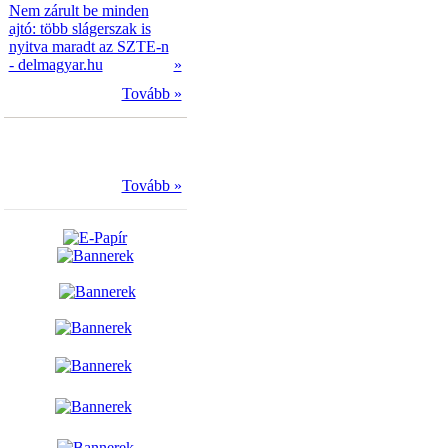
Nem zárult be minden
ajtó: több slágerszak is
nyitva maradt az SZTE-n
- delmagyar.hu
»
Tovább »
Tovább »