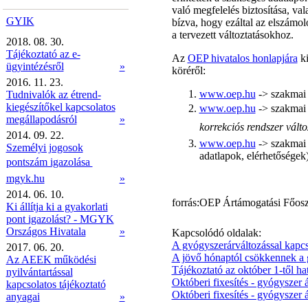
való megfelelés biztosítása, val
GYIK
bízva, hogy ezáltal az elszámo
a tervezett változtatásokhoz.
2018. 08. 30.
Tájékoztató az e-
Az
OEP hivatalos honlapjára
ki
ügyintézésről
»
köréről:
2016. 11. 23.
www.oep.hu
-> szakmai 
Tudnivalók az étrend-
kiegészítőkel kapcsolatos
www.oep.hu
-> szakmai 
megállapodásról
»
korrekciós rendszer változ
2014. 09. 22.
www.oep.hu
-> szakmai 
Személyi jogosok
adatlapok, elérhetőségek
pontszám igazolása 
mgyk.hu
»
2014. 06. 10.
forrás:OEP Ártámogatási Főosz
Ki állítja ki a gyakorlati
pont igazolást? - MGYK
Országos Hivatala
»
Kapcsolódó oldalak:
A gyógyszerárváltozással kapcso
2017. 06. 20.
A jövő hónaptól csökkennek a 
Az AEEK működési
Tájékoztató az október 1-től h
nyilvántartással
Októberi fixesítés - gyógyszer 
kapcsolatos tájékoztató
Októberi fixesítés - gyógyszer 
anyagai
»