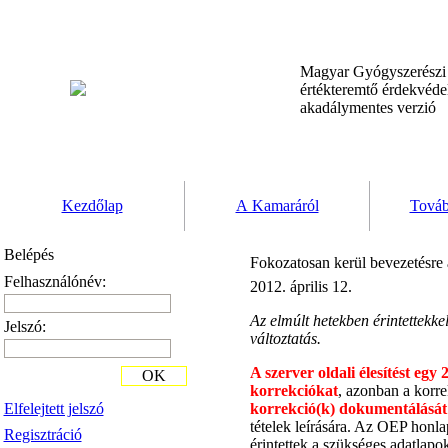
Magyar Gyógyszerész
értékteremtő érdekvéd
akadálymentes verzió
Kezdőlap
A Kamaráról
Továb
Belépés
Fokozatosan kerül bevezetésre a
Felhasználónév:
2012. április 12.
Az elmúlt hetekben érintettekkel
Jelszó:
változtatás.
A szerver oldali élesítést eg
OK
korrekciókat
, azonban a korr
Elfelejtett jelszó
korrekció(k) dokumentálását
tételek leírására. Az OEP honla
Regisztráció
érintettek a szükséges adatlapo