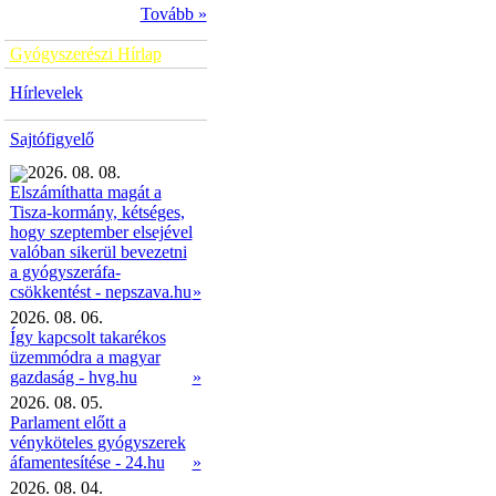
Tovább »
Gyógyszerészi Hírlap
Hírlevelek
Sajtófigyelő
2026. 08. 08.
Elszámíthatta magát a
Tisza-kormány, kétséges,
hogy szeptember elsejével
valóban sikerül bevezetni
a gyógyszeráfa-
»
csökkentést - nepszava.hu
2026. 08. 06.
Így kapcsolt takarékos
üzemmódra a magyar
gazdaság - hvg.hu
»
2026. 08. 05.
Parlament előtt a
vényköteles gyógyszerek
áfamentesítése - 24.hu
»
2026. 08. 04.