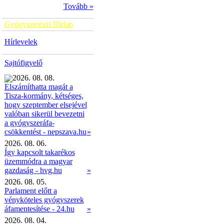
Tovább »
Gyógyszerészi Hírlap
Hírlevelek
Sajtófigyelő
2026. 08. 08.
Elszámíthatta magát a
Tisza-kormány, kétséges,
hogy szeptember elsejével
valóban sikerül bevezetni
a gyógyszeráfa-
»
csökkentést - nepszava.hu
2026. 08. 06.
Így kapcsolt takarékos
üzemmódra a magyar
gazdaság - hvg.hu
»
2026. 08. 05.
Parlament előtt a
vényköteles gyógyszerek
áfamentesítése - 24.hu
»
2026. 08. 04.