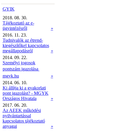
GYIK
2018. 08. 30.
Tájékoztató az e-
ügyintézésről
»
2016. 11. 23.
Tudnivalók az étrend-
kiegészítőkel kapcsolatos
megállapodásról
»
2014. 09. 22.
Személyi jogosok
pontszám igazolása 
mgyk.hu
»
2014. 06. 10.
Ki állítja ki a gyakorlati
pont igazolást? - MGYK
Országos Hivatala
»
2017. 06. 20.
Az AEEK működési
nyilvántartással
kapcsolatos tájékoztató
anyagai
»