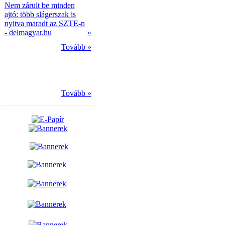
Nem zárult be minden
ajtó: több slágerszak is
nyitva maradt az SZTE-n
- delmagyar.hu
»
Tovább »
Tovább »