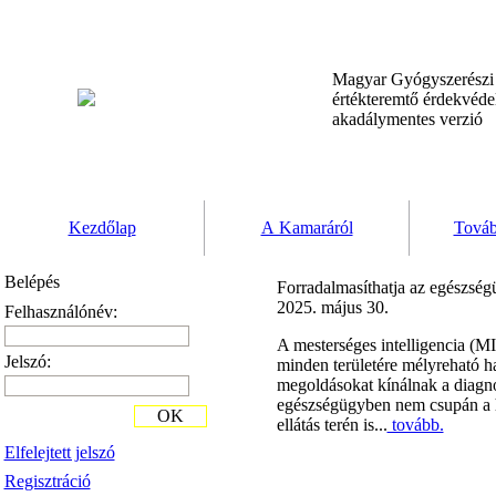
Magyar Gyógyszerész
értékteremtő érdekvéd
akadálymentes verzió
Kezdőlap
A Kamaráról
Továb
Belépés
Forradalmasíthatja az egészségü
2025. május 30.
Felhasználónév:
A mesterséges intelligencia (MI
Jelszó:
minden területére mélyreható h
megoldásokat kínálnak a diagnos
egészségügyben nem csupán a ha
OK
ellátás terén is...
tovább.
Elfelejtett jelszó
Regisztráció