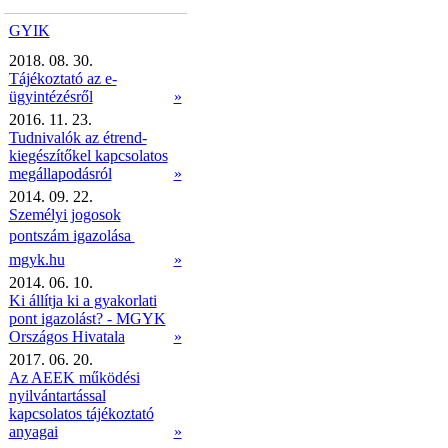
GYIK
2018. 08. 30.
Tájékoztató az e-
ügyintézésről
»
2016. 11. 23.
Tudnivalók az étrend-
kiegészítőkel kapcsolatos
megállapodásról
»
2014. 09. 22.
Személyi jogosok
pontszám igazolása 
mgyk.hu
»
2014. 06. 10.
Ki állítja ki a gyakorlati
pont igazolást? - MGYK
Országos Hivatala
»
2017. 06. 20.
Az AEEK működési
nyilvántartással
kapcsolatos tájékoztató
anyagai
»