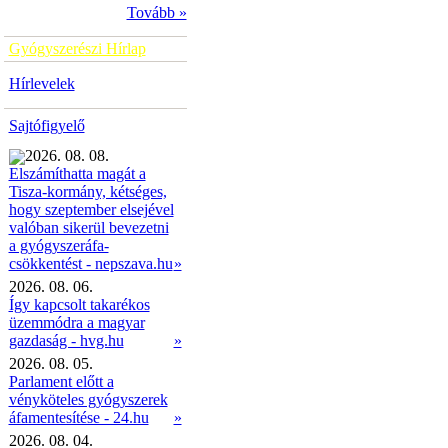
Tovább »
Gyógyszerészi Hírlap
Hírlevelek
Sajtófigyelő
2026. 08. 08.
Elszámíthatta magát a
Tisza-kormány, kétséges,
hogy szeptember elsejével
valóban sikerül bevezetni
a gyógyszeráfa-
»
csökkentést - nepszava.hu
2026. 08. 06.
Így kapcsolt takarékos
üzemmódra a magyar
gazdaság - hvg.hu
»
2026. 08. 05.
Parlament előtt a
vényköteles gyógyszerek
áfamentesítése - 24.hu
»
2026. 08. 04.