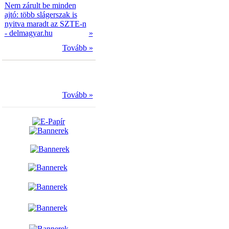
Nem zárult be minden
ajtó: több slágerszak is
nyitva maradt az SZTE-n
- delmagyar.hu
»
Tovább »
Tovább »