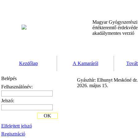
Magyar Gyógyszerész
értékteremtő érdekvéd
akadálymentes verzió
Kezdőlap
A Kamaráról
Továb
Belépés
Gyászhír: Elhunyt Meskóné dr
2026. május 15.
Felhasználónév:
Jelszó:
OK
Elfelejtett jelszó
Regisztráció