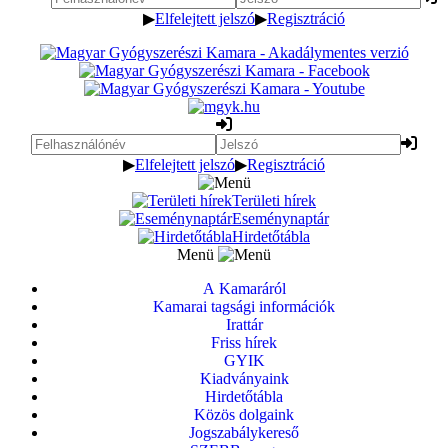
▶
Elfelejtett jelszó
▶
Regisztráció
▶
Elfelejtett jelszó
▶
Regisztráció
Területi hírek
Eseménynaptár
Hirdetőtábla
Menü
A Kamaráról
Kamarai tagsági információk
Irattár
Friss hírek
GYIK
Kiadványaink
Hirdetőtábla
Közös dolgaink
Jogszabálykereső