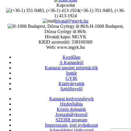
Kapcsolat
(+36-1) 351-9483, (+36-
1) 413-1924
hivatal@mgyk.hu
H-1068 Budapest,
Dózsa György út 86/b.
Hivatali kapu: MGYK
KRID azonosító: 338169369
Web: www.mgyk.hu
Kezdőlap
A Kamaráról
Kamarai tagsági információk
Irattár
GYIK
Kiadványaink
Sajtófigyelő
Kamarai kedvezmények
Hirdetőtábla
Közös dolgaink
Jogszabálykereső
SZEBB program
Impresszum, jogi nyilatkozat
Adatvédelmi tájékoztató