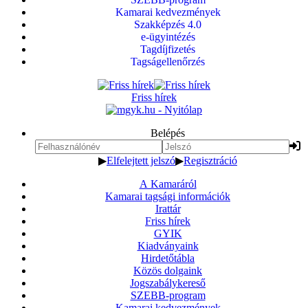
Kamarai kedvezmények
Szakképzés 4.0
e-ügyintézés
Tagdíjfizetés
Tagságellenőrzés
Friss hírek
Belépés
▶
Elfelejtett jelszó
▶
Regisztráció
A Kamaráról
Kamarai tagsági információk
Irattár
Friss hírek
GYIK
Kiadványaink
Hirdetőtábla
Közös dolgaink
Jogszabálykereső
SZEBB-program
Kamarai kedvezmények