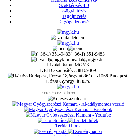
Szakképzés 4.0
e-ügyintézés
Tagdíjfizetés
Tagságellenőrzés
(+36-1) 351-9483
hivatal@mgyk.hu
Hivatali kapu: MGYK
KRID azonosító: 338169369
H-1068 Budapest,
Dózsa György út 86/b.
Területi hírek