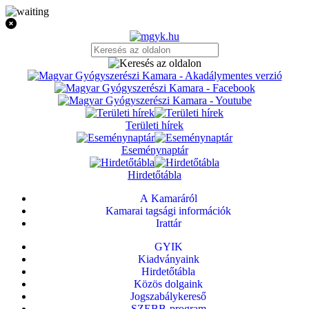
Területi hírek
Eseménynaptár
Hirdetőtábla
A Kamaráról
Kamarai tagsági információk
Irattár
GYIK
Kiadványaink
Hirdetőtábla
Közös dolgaink
Jogszabálykereső
SZEBB-program