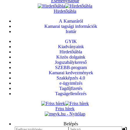
Eseménynaptár
Hirdetőtábla
A Kamaráról
Kamarai tagsági információk
Irattár
GYIK
Kiadványaink
Hirdetőtábla
Közös dolgaink
Jogszabálykereső
SZEBB-program
Kamarai kedvezmények
Szakképzés 4.0
e-ügyintézés
Tagdíjfizetés
Tagságellenőrzés
Friss hírek
Belépés