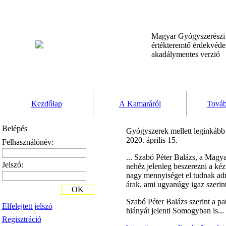
Magyar Gyógyszerész
értékteremtő érdekvéd
akadálymentes verzió
Kezdőlap
A Kamaráról
Továb
Belépés
Gyógyszerek mellett leginkább 
2020. április 15.
Felhasználónév:
... Szabó Péter Balázs, a Mag
Jelszó:
nehéz jelenleg beszerezni a kézf
nagy mennyiséget el tudnak adn
árak, ami ugyanúgy igaz szerint
OK
Szabó Péter Balázs
szerint a pa
Elfelejtett jelszó
hiányát jelenti Somogyban is...
Regisztráció