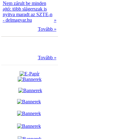
Nem zárult be minden
ajtó: több slágerszak is
nyitva maradt az SZTE-n
- delmagyar.hu
»
Tovább »
Tovább »