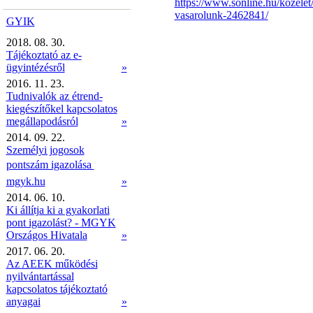
https://www.sonline.hu/kozelet
vasarolunk-2462841/
GYIK
2018. 08. 30.
Tájékoztató az e-
ügyintézésről
»
2016. 11. 23.
Tudnivalók az étrend-
kiegészítőkel kapcsolatos
megállapodásról
»
2014. 09. 22.
Személyi jogosok
pontszám igazolása 
mgyk.hu
»
2014. 06. 10.
Ki állítja ki a gyakorlati
pont igazolást? - MGYK
Országos Hivatala
»
2017. 06. 20.
Az AEEK működési
nyilvántartással
kapcsolatos tájékoztató
anyagai
»