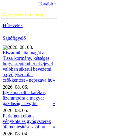
Tovább »
Gyógyszerészi Hírlap
Hírlevelek
Sajtófigyelő
2026. 08. 08.
Elszámíthatta magát a
Tisza-kormány, kétséges,
hogy szeptember elsejével
valóban sikerül bevezetni
a gyógyszeráfa-
»
csökkentést - nepszava.hu
2026. 08. 06.
Így kapcsolt takarékos
üzemmódra a magyar
gazdaság - hvg.hu
»
2026. 08. 05.
Parlament előtt a
vényköteles gyógyszerek
áfamentesítése - 24.hu
»
2026. 08. 04.