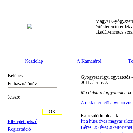
Magyar Gyógyszeré
értékteremtő érdek
akadálymentes verz
Kezdőlap
A Kamaráról
To
Belépés
Gyógyszerügyi egyeztetés 
2011. április 7.
Felhasználónév:
Ma délután tárgyalnak a kor
Jelszó:
A cikk elérhető a weborvos
OK
Kapcsolódó oldalak:
Itt a húsz éves magyar siker
Elfelejtett jelszó
Béres  25 éves sikertörténe
Regisztráció