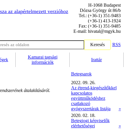
H-1068 Budapest
Dózsa György út 86/b
sza az alapértelmezett verzióhoz
Tel.: (+36-1) 351-9483
(+36-1) 413-1924
Fax: (+36-1) 351-9485
E-mail: hivatal@mgyk.hu
Keresés
RSS
Kamarai tagsági
ségek
Irattár
információk
Betegsarok
2022. 09. 26.
Az étrend-kiegészítőkkel
endszerének átalakításáról.
kapcsolatos
együttműködéshez
csatlakozó
gyógyszertárak listája
»
2020. 02. 18.
Betegjogi képviselők
elérhetőségei
»