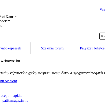
Vis
szi Kamara
védelem
ió
vábbképzések
Szakmai fórum
Pályázati lehető
- weborvos.hu
mány képviselői a gyógyszerpiaci szereplőkkel a gyógyszertámogatás r
.hu oldalon!
recept - napi.hu
t - patikamagazin.hu