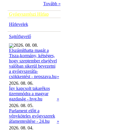
Tovább »
Gyógyszerészi Hírlap
Hírlevelek
Sajtófigyelő
2026. 08. 08.
Elszámíthatta magát a
Tisza-kormány, kétséges,
hogy szeptember elsejével
valóban sikerül bevezetni
a gyógyszeráfa-
»
csökkentést - nepszava.hu
2026. 08. 06.
Így kapcsolt takarékos
üzemmódra a magyar
gazdaság - hvg.hu
»
2026. 08. 05.
Parlament előtt a
vényköteles gyógyszerek
áfamentesítése - 24.hu
»
2026. 08. 04.