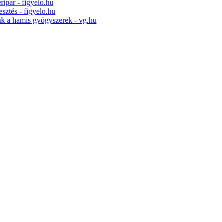
ripar - figyelo.hu
esztés - figyelo.hu
ák a hamis gyógyszerek - vg.hu