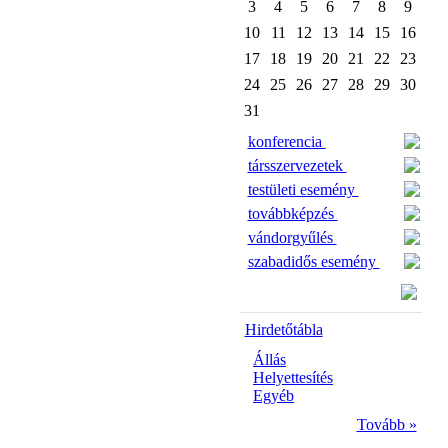
3
4
5
6
7
8
9
10
11
12
13
14
15
16
17
18
19
20
21
22
23
24
25
26
27
28
29
30
31
konferencia
társszervezetek
testületi esemény
továbbképzés
vándorgyűlés
szabadidős esemény
Hirdetőtábla
Állás
Helyettesítés
Egyéb
Tovább »