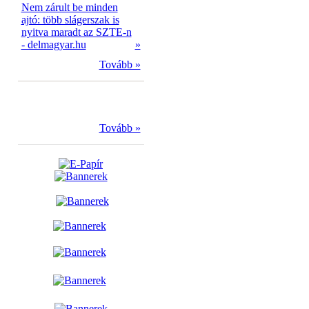
Nem zárult be minden
ajtó: több slágerszak is
nyitva maradt az SZTE-n
- delmagyar.hu
»
Tovább »
Tovább »