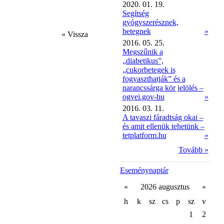
2020. 01. 19.
Segítség
gyógyszerésznek,
betegnek
»
« Vissza
2016. 05. 25.
Megszűnik a
„diabetikus”,
„cukorbetegek is
fogyaszthatják” és a
narancssárga kör jelölés –
ogyei.gov-hu
»
2016. 03. 11.
A tavaszi fáradtság okai –
és amit ellenük tehetünk –
tetplatform.hu
»
Tovább »
Eseménynaptár
«
2026 augusztus
»
h
k
sz
cs
p
sz
v
1
2