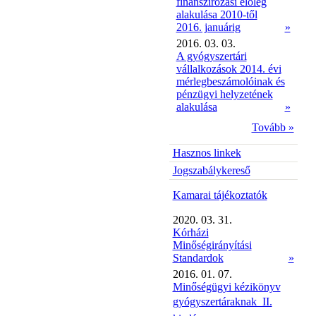
finanszírozási előleg
alakulása 2010-től
2016. januárig
»
2016. 03. 03.
A gyógyszertári
vállalkozások 2014. évi
mérlegbeszámolóinak és
pénzügyi helyzetének
alakulása
»
Tovább »
Hasznos linkek
Jogszabálykereső
Kamarai tájékoztatók
2020. 03. 31.
Kórházi
Minőségirányítási
Standardok
»
2016. 01. 07.
Minőségügyi kézikönyv
gyógyszertáraknak  II.