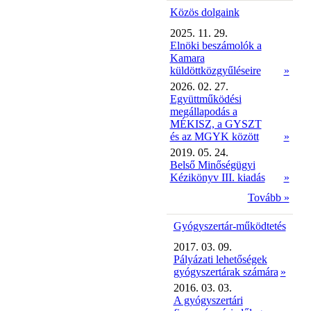
Közös dolgaink
2025. 11. 29.
Elnöki beszámolók a
Kamara
küldöttközgyűléseire
»
2026. 02. 27.
Együttműködési
megállapodás a
MÉKISZ, a GYSZT
és az MGYK között
»
2019. 05. 24.
Belső Minőségügyi
Kézikönyv III. kiadás
»
Tovább »
Gyógyszertár-működtetés
2017. 03. 09.
Pályázati lehetőségek
gyógyszertárak számára
»
2016. 03. 03.
A gyógyszertári