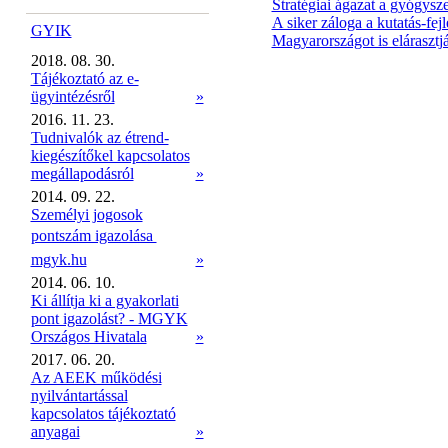
Stratégiai ágazat a gyógysze
A siker záloga a kutatás-fejl
GYIK
Magyarországot is elárasztj
2018. 08. 30.
Tájékoztató az e-
ügyintézésről
»
2016. 11. 23.
Tudnivalók az étrend-
kiegészítőkel kapcsolatos
megállapodásról
»
2014. 09. 22.
Személyi jogosok
pontszám igazolása 
mgyk.hu
»
2014. 06. 10.
Ki állítja ki a gyakorlati
pont igazolást? - MGYK
Országos Hivatala
»
2017. 06. 20.
Az AEEK működési
nyilvántartással
kapcsolatos tájékoztató
anyagai
»