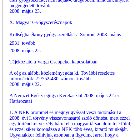
megengedett.
tovább
2008. május 23.
X. Magyar Gyógyszerésznapok
Költséghatékony gyógyszerellátás" Sopron, 2008. május
2931.
tovább
2008. május 22.
Tájékoztató a Varga Cseppekel kapcsolatban
A cég az alábbi közleményt adta ki. További részletes
információk: 72/552-480 számon.
tovább
2008. május 22.
A Nemzet Egészségügyi Kerekasztal 2008. május 22-ei
Határozatai
1. A NEK örömmel és megnyugvással veszi tudomásul a
2008. évi I. törvény visszavonásáról szóló döntést, mert ezzel
egy történelmi veszély hárul el a magyar társadalom feje fölül,
és ezzel siker koronázza a NEK több éves, kitartó munkáját.
Ugyanakkor felhívjuk azonban a figyelmet arra, hogy a