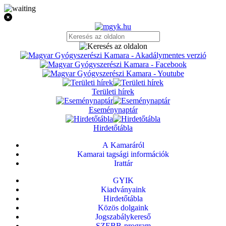
Területi hírek
Eseménynaptár
Hirdetőtábla
A Kamaráról
Kamarai tagsági információk
Irattár
GYIK
Kiadványaink
Hirdetőtábla
Közös dolgaink
Jogszabálykereső
SZEBB-program