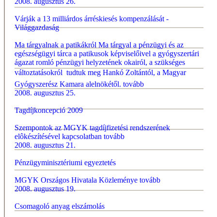
2008. augusztus 26.
Várják a 13 milliárdos árréskiesés kompenzálását -
Világgazdaság
Ma tárgyalnak a patikákról Ma tárgyal a pénzügyi és az
egészségügyi tárca a patikusok képviselőivel a gyógyszertári
ágazat romló pénzügyi helyzetének okairól, a szükséges
változtatásokról  tudtuk meg Hankó Zoltántól, a Magyar
Gyógyszerész Kamara alelnökétől.
tovább
2008. augusztus 25.
Tagdíjkoncepció 2009
Szempontok az MGYK tagdíjfizetési rendszerének
elôkészítésével kapcsolatban
tovább
2008. augusztus 21.
Pénzügyminisztériumi egyeztetés
MGYK Országos Hivatala Közleménye
tovább
2008. augusztus 19.
Csomagoló anyag elszámolás