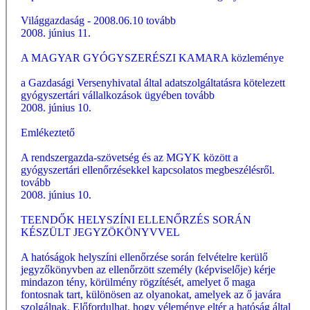
Világgazdaság - 2008.06.10
tovább
2008. június 11.
A MAGYAR GYÓGYSZERÉSZI KAMARA közleménye
a Gazdasági Versenyhivatal által adatszolgáltatásra kötelezett
gyógyszertári vállalkozások ügyében
tovább
2008. június 10.
Emlékeztető
A rendszergazda-szövetség és az MGYK között a
gyógyszertári ellenőrzésekkel kapcsolatos megbeszélésről.
tovább
2008. június 10.
TEENDŐK HELYSZÍNI ELLENŐRZÉS SORÁN
KÉSZÜLT JEGYZÖKÖNYVVEL
A hatóságok helyszíni ellenőrzése során felvételre kerülő
jegyzőkönyvben az ellenőrzött személy (képviselője) kérje
mindazon tény, körülmény rögzítését, amelyet ő maga
fontosnak tart, különösen az olyanokat, amelyek az ő javára
szolgálnak. Előfordulhat, hogy véleménye eltér a hatóság által