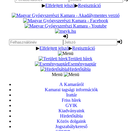
▶
Elfelejtett jelszó
▶
Regisztráció
▶
Elfelejtett jelszó
▶
Regisztráció
Területi hírek
Eseménynaptár
Hirdetőtábla
Menü
A Kamaráról
Kamarai tagsági információk
Irattár
Friss hírek
GYIK
Kiadványaink
Hirdetőtábla
Közös dolgaink
Jogszabálykereső