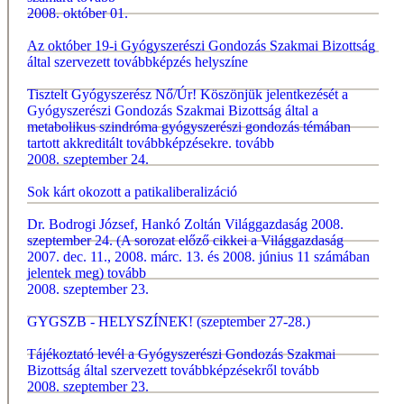
2008. október 01.
Az október 19-i Gyógyszerészi Gondozás Szakmai Bizottság
által szervezett továbbképzés helyszíne
Tisztelt Gyógyszerész Nő/Úr! Köszönjük jelentkezését a
Gyógyszerészi Gondozás Szakmai Bizottság által a
metabolikus szindróma gyógyszerészi gondozás témában
tartott akkreditált továbbképzésekre.
tovább
2008. szeptember 24.
Sok kárt okozott a patikaliberalizáció
Dr. Bodrogi József, Hankó Zoltán Világgazdaság 2008.
szeptember 24. (A sorozat előző cikkei a Világgazdaság
2007. dec. 11., 2008. márc. 13. és 2008. június 11 számában
jelentek meg)
tovább
2008. szeptember 23.
GYGSZB - HELYSZÍNEK! (szeptember 27-28.)
Tájékoztató levél a Gyógyszerészi Gondozás Szakmai
Bizottság által szervezett továbbképzésekről
tovább
2008. szeptember 23.