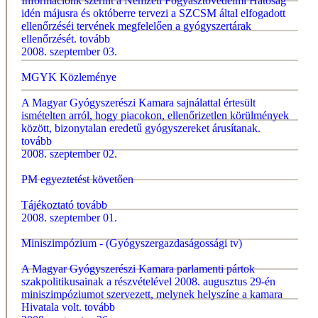
Információnk szerint a Nemzeti Fogyasztóvédelmi Hatóság
idén májusra és októberre tervezi a SZCSM által elfogadott
ellenőrzéséi tervének megfelelően a gyógyszertárak
ellenőrzését.
tovább
2008. szeptember 03.
MGYK Közleménye
A Magyar Gyógyszerészi Kamara sajnálattal értesült
ismételten arról, hogy piacokon, ellenőrizetlen körülmények
között, bizonytalan eredetű gyógyszereket árusítanak.
tovább
2008. szeptember 02.
PM egyeztetést követően
Tájékoztató
tovább
2008. szeptember 01.
Miniszimpózium - (Gyógyszergazdaságossági tv)
A Magyar Gyógyszerészi Kamara parlamenti pártok
szakpolitikusainak a részvételével 2008. augusztus 29-én
miniszimpóziumot szervezett, melynek helyszíne a kamara
Hivatala volt.
tovább