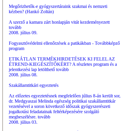
Megőrizhetők-e gyógyszertáraink szakmai és nemzeti
kézben? (Hankó Zoltán)
A szerző a kamara zárt honlapján vitát kezdeményezett
tovább
2008. július 09.
Fogyasztóvédelmi ellenőrzések a patikákban - Továbbképző
program
ETIKÁTLAN TERMÉKHIRDETÉSEK KI FELEL AZ
ÉTREND-KIEGÉSZÍTŐKÉRT? A részletes program és a
jelentkezési lap letölthető
tovább
2008. július 08.
Szakállamtitkári egyeztetés
Az előzetes egyeztetésnek megfelelően július 8-án került sor,
dr. Medgyaszai Melinda egészség politikai szakállamtitkár
vezetésével a soron következő időszak gyógyszerészeti
jogalkotási feladatainak feltérképezésére szolgáló
megbeszélésre.
tovább
2008. július 03.