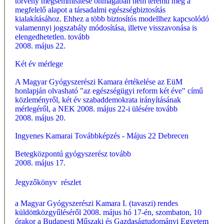
törvény megsemmisítése önmagában nem teremti meg a
megfelelő alapot a társadalmi egészségbiztosítás
kialakításához. Ehhez a több biztosítós modellhez kapcsolódó
valamennyi jogszabály módosítása, illetve visszavonása is
elengedhetetlen.
tovább
2008. május 22.
Két év mérlege
A Magyar Gyógyszerészi Kamara értékelése az EüM
honlapján olvasható "az egészségügyi reform két éve" című
közleményről, két év szabaddemokrata irányításának
mérlegéről, a NEK 2008. május 22-i ülésére
tovább
2008. május 20.
Ingyenes Kamarai Továbbképzés - Május 22 Debrecen
Betegközpontú gyógyszerész
tovább
2008. május 17.
Jegyzőkönyv  részlet
a Magyar Gyógyszerészi Kamara I. (tavaszi) rendes
küldöttközgyűléséről 2008. május hó 17-én, szombaton, 10
órakor a Budapesti Műszaki és Gazdaságtudományi Egyetem