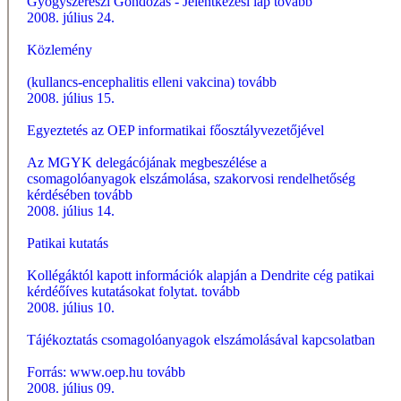
Gyógyszerészi Gondozás - Jelentkezési lap
tovább
2008. július 24.
Közlemény
(kullancs-encephalitis elleni vakcina)
tovább
2008. július 15.
Egyeztetés az OEP informatikai főosztályvezetőjével
Az MGYK delegácójának megbeszélése a
csomagolóanyagok elszámolása, szakorvosi rendelhetőség
kérdésében
tovább
2008. július 14.
Patikai kutatás
Kollégáktól kapott információk alapján a Dendrite cég patikai
kérdéőíves kutatásokat folytat.
tovább
2008. július 10.
Tájékoztatás csomagolóanyagok elszámolásával kapcsolatban
Forrás: www.oep.hu
tovább
2008. július 09.