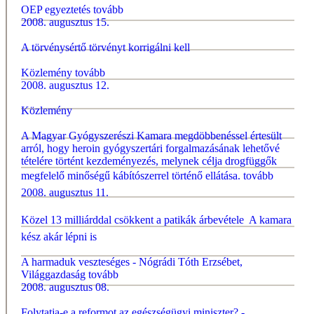
OEP egyeztetés
tovább
2008. augusztus 15.
A törvénysértő törvényt korrigálni kell
Közlemény
tovább
2008. augusztus 12.
Közlemény
A Magyar Gyógyszerészi Kamara megdöbbenéssel értesült
arról, hogy heroin gyógyszertári forgalmazásának lehetővé
tételére történt kezdeményezés, melynek célja drogfüggők
megfelelő minőségű kábítószerrel történő ellátása.
tovább
2008. augusztus 11.
Közel 13 milliárddal csökkent a patikák árbevétele  A kamara
kész akár lépni is
A harmaduk veszteséges - Nógrádi Tóth Erzsébet,
Világgazdaság
tovább
2008. augusztus 08.
Folytatja-e a reformot az egészségügyi miniszter? -