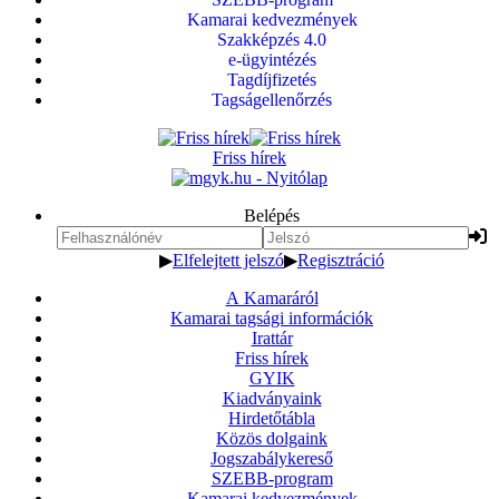
Kamarai kedvezmények
Szakképzés 4.0
e-ügyintézés
Tagdíjfizetés
Tagságellenőrzés
Friss hírek
Belépés
▶
Elfelejtett jelszó
▶
Regisztráció
A Kamaráról
Kamarai tagsági információk
Irattár
Friss hírek
GYIK
Kiadványaink
Hirdetőtábla
Közös dolgaink
Jogszabálykereső
SZEBB-program
Kamarai kedvezmények