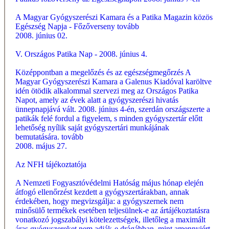
A Magyar Gyógyszerészi Kamara és a Patika Magazin közös
Egészség Napja - Főzőverseny
tovább
2008. június 02.
V. Országos Patika Nap - 2008. június 4.
Középpontban a megelőzés és az egészségmegőrzés A
Magyar Gyógyszerészi Kamara a Galenus Kiadóval karöltve
idén ötödik alkalommal szervezi meg az Országos Patika
Napot, amely az évek alatt a gyógyszerészi hivatás
ünnepnapjává vált. 2008. június 4-én, szerdán országszerte a
patikák felé fordul a figyelem, s minden gyógyszertár előtt
lehetőség nyílik saját gyógyszertári munkájának
bemutatására.
tovább
2008. május 27.
Az NFH tájékoztatója
A Nemzeti Fogyasztóvédelmi Hatóság május hónap elején
átfogó ellenőrzést kezdett a gyógyszertárakban, annak
érdekében, hogy megvizsgálja: a gyógyszernek nem
minősülő termékek esetében teljesülnek-e az ártájékoztatásra
vonatkozó jogszabályi kötelezettségek, illetőleg a maximált
áras gyógyszereket nem adják-e drágábban, mint amennyiért