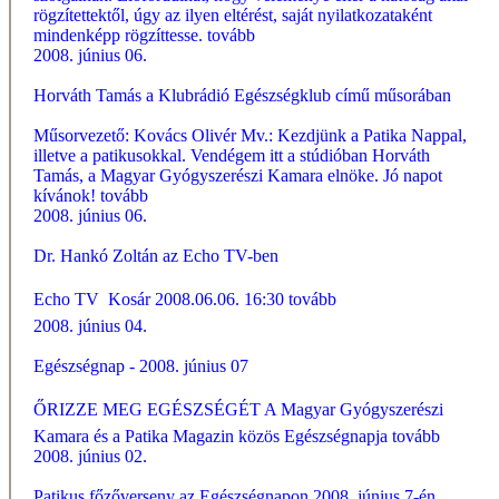
rögzítettektől, úgy az ilyen eltérést, saját nyilatkozataként
mindenképp rögzíttesse.
tovább
2008. június 06.
Horváth Tamás a Klubrádió Egészségklub című műsorában
Műsorvezető: Kovács Olivér Mv.: Kezdjünk a Patika Nappal,
illetve a patikusokkal. Vendégem itt a stúdióban Horváth
Tamás, a Magyar Gyógyszerészi Kamara elnöke. Jó napot
kívánok!
tovább
2008. június 06.
Dr. Hankó Zoltán az Echo TV-ben
Echo TV  Kosár 2008.06.06. 16:30
tovább
2008. június 04.
Egészségnap - 2008. június 07
ŐRIZZE MEG EGÉSZSÉGÉT A Magyar Gyógyszerészi
Kamara és a Patika Magazin közös Egészségnapja
tovább
2008. június 02.
Patikus főzőverseny az Egészségnapon 2008. június 7-én