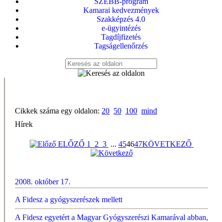
SZEBB-program
Kamarai kedvezmények
Szakképzés 4.0
e-ügyintézés
Tagdíjfizetés
Tagságellenőrzés
Cikkek száma egy oldalon:
20
50
100
mind
Hírek
ELŐZŐ
1
2
3
...
45
46
47
KÖVETKEZŐ
2008. október 17.
A Fidesz a gyógyszerészek mellett
A Fidesz egyetért a Magyar Gyógyszerészi Kamarával abban,