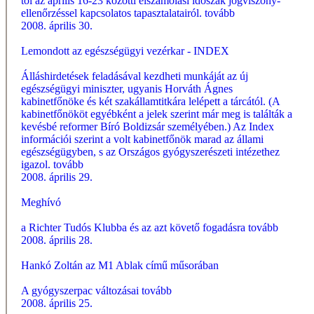
től az április 16-23 közötti elszámolási időszak jogviszony-
ellenőrzéssel kapcsolatos tapasztalatairól.
tovább
2008. április 30.
Lemondott az egészségügyi vezérkar - INDEX
Álláshirdetések feladásával kezdheti munkáját az új
egészségügyi miniszter, ugyanis Horváth Ágnes
kabinetfőnöke és két szakállamtitkára lelépett a tárcától. (A
kabinetfőnököt egyébként a jelek szerint már meg is találták a
kevésbé reformer Bíró Boldizsár személyében.) Az Index
információi szerint a volt kabinetfőnök marad az állami
egészségügyben, s az Országos gyógyszerészeti intézethez
igazol.
tovább
2008. április 29.
Meghívó
a Richter Tudós Klubba és az azt követő fogadásra
tovább
2008. április 28.
Hankó Zoltán az M1 Ablak című műsorában
A gyógyszerpac változásai
tovább
2008. április 25.