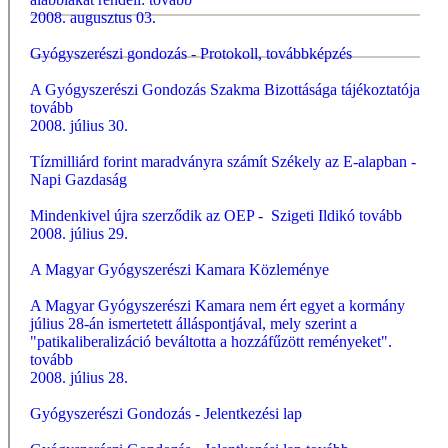
2008. augusztus 03.
Gyógyszerészi gondozás - Protokoll, továbbképzés
A Gyógyszerészi Gondozás Szakma Bizottásága tájékoztatója
tovább
2008. július 30.
Tízmilliárd forint maradványra számít Székely az E-alapban -
Napi Gazdaság
Mindenkivel újra szerződik az OEP - Szigeti Ildikó
tovább
2008. július 29.
A Magyar Gyógyszerészi Kamara Közleménye
A Magyar Gyógyszerészi Kamara nem ért egyet a kormány
július 28-án ismertetett álláspontjával, mely szerint a
"patikaliberalizáció beváltotta a hozzáfűzött reményeket".
tovább
2008. július 28.
Gyógyszerészi Gondozás - Jelentkezési lap