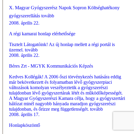
X. Magyar Gyógyszerész Napok Sopron Költséghatékony
gyógyszerellátás
tovább
2008. április 22.
A régi kamarai honlap elérhetősége
Tisztelt Látogatóink! Az új honlap mellett a régi portál is
üzemel.
tovább
2008. április 22.
Béres Zrt - MGYK Kommunikációs Képzés
Kedves Kollégák! A 2006 őszi törvénykezés hatására eddig
már bekövetkezett és folyamatban lévő gyógyszerpiaci
változások komolyan veszélyeztetik a gyógyszerészi
tulajdonban lévő gyógyszertárak létét és mûködőképességét.
A Magyar Gyógyszerészi Kamara célja, hogy a gyógyszertári
hálózat minél nagyobb hányada maradjon gyógyszerészi
tulajdonban, és őrizze meg függetlenségét.
tovább
2008. április 17.
Honlapköszöntő