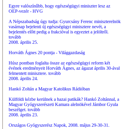
Egyre valószínűbb, hogy egészségügyi miniszter lesz az
OEP-vezér - HVG
A Népszabadság úgy tudja: Gyurcsány Ferenc miniszterelnök
vasárnap bejelenti új egészségügyi minisztere nevét, a
bejelentés előtt pedig a frakcióval is egyeztet a jelöltről.
tovább
2008. április 25.
Horváth Ágnes 20 pontja - Világgazdaság
Húsz pontban foglalta össze az egészségügyi reform két
évének eredményeit Horváth Ágnes, az ágazat április 30-ával
felmentett minisztere.
tovább
2008. április 24.
Hankó Zoltán a Magyar Katolikus Rádióban
Külföldi kézbe kerülnek a hazai patikák? Hankó Zoltánnal, a
Magyar Gyógyszerészeti Kamara alelnökével Jámbor Gyula
beszélget.
tovább
2008. április 23.
Országos Gyógyszerész Napok, 2008. május 29-30-31.