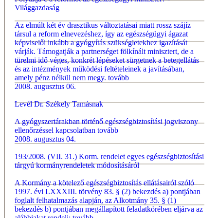
Világgazdaság
Az elmúlt két év drasztikus változtatásai miatt rossz szájíz
társul a reform elnevezéshez, így az egészségügyi ágazat
képviselői inkább a gyógyítás szükségletekhez igazítását
várják. Támogatják a partnerséget fölkínált minisztert, de a
türelmi idő véges, konkrét lépéseket sürgetnek a betegellátás
és az intézmények működési feltételeinek a javításában,
amely pénz nélkül nem megy.
tovább
2008. augusztus 06.
Levél Dr. Székely Tamásnak
A gyógyszertárakban történő egészségbiztosítási jogviszony
ellenőrzéssel kapcsolatban
tovább
2008. augusztus 04.
193/2008. (VII. 31.) Korm. rendelet egyes egészségbiztosítási
tárgyú kormányrendeletek módosításáról
A Kormány a kötelező egészségbiztosítás ellátásairól szóló
1997. évi LXXXIII. törvény 83. § (2) bekezdés a) pontjában
foglalt felhatalmazás alapján, az Alkotmány 35. § (1)
bekezdés b) pontjában megállapított feladatkörében eljárva az
alábbiakat rendeli:
tovább