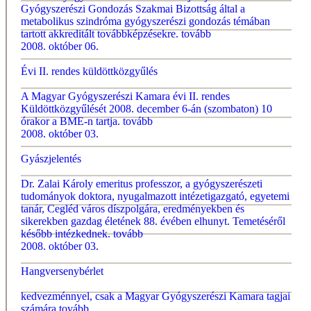
Gyógyszerészi Gondozás Szakmai Bizottság által a
metabolikus szindróma gyógyszerészi gondozás témában
tartott akkreditált továbbképzésekre.
tovább
2008. október 06.
Évi II. rendes küldöttközgyűlés
A Magyar Gyógyszerészi Kamara évi II. rendes
Küldöttközgyűlését 2008. december 6-án (szombaton) 10
órakor a BME-n tartja.
tovább
2008. október 03.
Gyászjelentés
Dr. Zalai Károly emeritus professzor, a gyógyszerészeti
tudományok doktora, nyugalmazott intézetigazgató, egyetemi
tanár, Cegléd város díszpolgára, eredményekben és
sikerekben gazdag életének 88. évében elhunyt. Temetéséről
később intézkednek.
tovább
2008. október 03.
Hangversenybérlet
kedvezménnyel, csak a Magyar Gyógyszerészi Kamara tagjai
számára
tovább