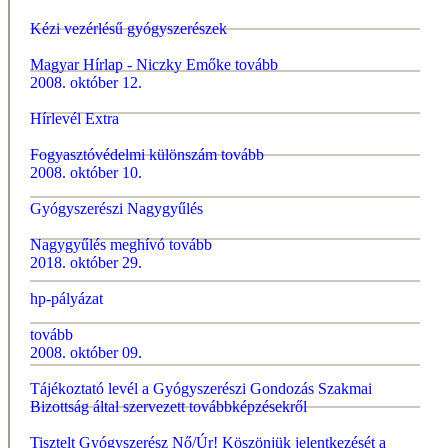
Kézi vezérlésű gyógyszerészek
Magyar Hírlap - Niczky Emőke
tovább
2008. október 12.
Hírlevél Extra
Fogyasztóvédelmi különszám
tovább
2008. október 10.
Gyógyszerészi Nagygyűlés
Nagygyűlés meghívó
tovább
2018. október 29.
hp-pályázat
tovább
2008. október 09.
Tájékoztató levél a Gyógyszerészi Gondozás Szakmai
Bizottság által szervezett továbbképzésekről
Tisztelt Gyógyszerész Nő/Úr! Köszönjük jelentkezését a