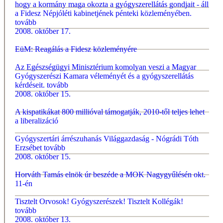
hogy a kormány maga okozta a gyógyszerellátás gondjait - áll
a Fidesz Népjóléti kabinetjének pénteki közleményében.
tovább
2008. október 17.
EüM: Reagálás a Fidesz közleményére
Az Egészségügyi Minisztérium komolyan veszi a Magyar
Gyógyszerészi Kamara véleményét és a gyógyszerellátás
kérdéseit.
tovább
2008. október 15.
A kispatikákat 800 millióval támogatják, 2010-től teljes lehet
a liberalizáció
Gyógyszertári árrészuhanás Világgazdaság - Nógrádi Tóth
Erzsébet
tovább
2008. október 15.
Horváth Tamás elnök úr beszéde a MOK Nagygyűlésén okt.
11-én
Tisztelt Orvosok! Gyógyszerészek! Tisztelt Kollégák!
tovább
2008. október 13.