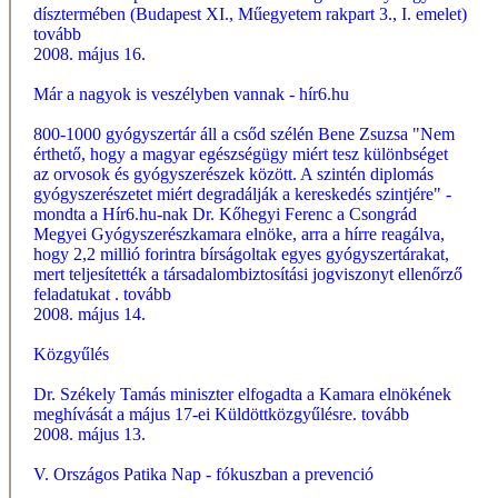
dísztermében (Budapest XI., Műegyetem rakpart 3., I. emelet)
tovább
2008. május 16.
Már a nagyok is veszélyben vannak - hír6.hu
800-1000 gyógyszertár áll a csőd szélén Bene Zsuzsa "Nem
érthető, hogy a magyar egészségügy miért tesz különbséget
az orvosok és gyógyszerészek között. A szintén diplomás
gyógyszerészetet miért degradálják a kereskedés szintjére" -
mondta a Hír6.hu-nak Dr. Kőhegyi Ferenc a Csongrád
Megyei Gyógyszerészkamara elnöke, arra a hírre reagálva,
hogy 2,2 millió forintra bírságoltak egyes gyógyszertárakat,
mert teljesítették a társadalombiztosítási jogviszonyt ellenőrző
feladatukat .
tovább
2008. május 14.
Közgyűlés
Dr. Székely Tamás miniszter elfogadta a Kamara elnökének
meghívását a május 17-ei Küldöttközgyűlésre.
tovább
2008. május 13.
V. Országos Patika Nap - fókuszban a prevenció