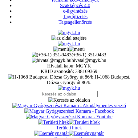
Szakképzés 4.0
e-ügyintézés
Tagdíjfizetés
Tagságellenőrzés
(+36-1) 351-9483
hivatal@mgyk.hu
Hivatali kapu: MGYK
KRID azonosító: 338169369
H-1068 Budapest,
Dózsa György út 86/b.
Területi hírek