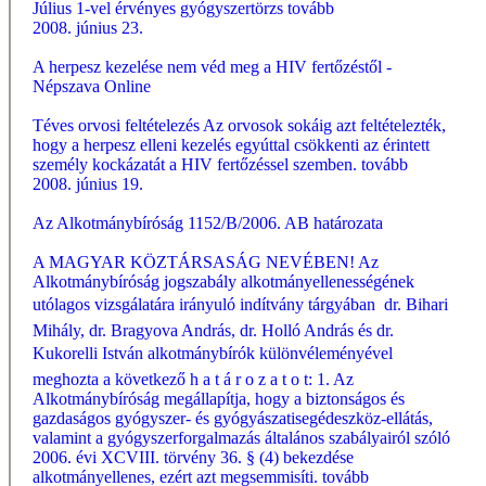
Július 1-vel érvényes gyógyszertörzs
tovább
2008. június 23.
A herpesz kezelése nem véd meg a HIV fertőzéstől -
Népszava Online
Téves orvosi feltételezés Az orvosok sokáig azt feltételezték,
hogy a herpesz elleni kezelés egyúttal csökkenti az érintett
személy kockázatát a HIV fertőzéssel szemben.
tovább
2008. június 19.
Az Alkotmánybíróság 1152/B/2006. AB határozata
A MAGYAR KÖZTÁRSASÁG NEVÉBEN! Az
Alkotmánybíróság jogszabály alkotmányellenességének
utólagos vizsgálatára irányuló indítvány tárgyában  dr. Bihari
Mihály, dr. Bragyova András, dr. Holló András és dr.
Kukorelli István alkotmánybírók különvéleményével 
meghozta a következő h a t á r o z a t o t: 1. Az
Alkotmánybíróság megállapítja, hogy a biztonságos és
gazdaságos gyógyszer- és gyógyászatisegédeszköz-ellátás,
valamint a gyógyszerforgalmazás általános szabályairól szóló
2006. évi XCVIII. törvény 36. § (4) bekezdése
alkotmányellenes, ezért azt megsemmisíti.
tovább