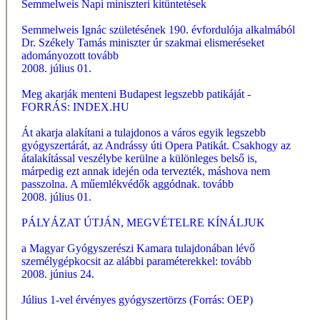
Semmelweis Napi miniszteri kitüntetések
Semmelweis Ignác születésének 190. évfordulója alkalmából
Dr. Székely Tamás miniszter úr szakmai elismeréseket
adományozott
tovább
2008. július 01.
Meg akarják menteni Budapest legszebb patikáját -
FORRÁS: INDEX.HU
Át akarja alakítani a tulajdonos a város egyik legszebb
gyógyszertárát, az Andrássy úti Opera Patikát. Csakhogy az
átalakítással veszélybe kerülne a különleges belső is,
márpedig ezt annak idején oda tervezték, máshova nem
passzolna. A műemlékvédők aggódnak.
tovább
2008. július 01.
PÁLYÁZAT ÚTJÁN, MEGVÉTELRE KÍNÁLJUK
a Magyar Gyógyszerészi Kamara tulajdonában lévő
személygépkocsit az alábbi paraméterekkel:
tovább
2008. június 24.
Július 1-vel érvényes gyógyszertörzs (Forrás: OEP)