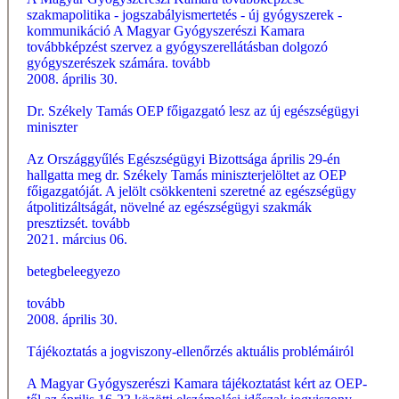
szakmapolitika - jogszabályismertetés - új gyógyszerek -
kommunikáció A Magyar Gyógyszerészi Kamara
továbbképzést szervez a gyógyszerellátásban dolgozó
gyógyszerészek számára.
tovább
2008. április 30.
Dr. Székely Tamás OEP főigazgató lesz az új egészségügyi
miniszter
Az Országgyűlés Egészségügyi Bizottsága április 29-én
hallgatta meg dr. Székely Tamás miniszterjelöltet az OEP
főigazgatóját. A jelölt csökkenteni szeretné az egészségügy
átpolitizáltságát, növelné az egészségügyi szakmák
presztizsét.
tovább
2021. március 06.
betegbeleegyezo
tovább
2008. április 30.
Tájékoztatás a jogviszony-ellenőrzés aktuális problémáiról
A Magyar Gyógyszerészi Kamara tájékoztatást kért az OEP-