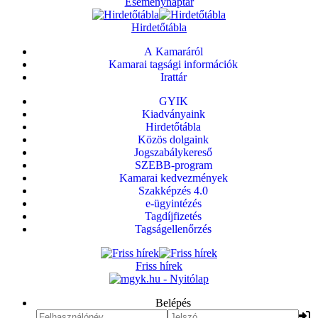
Eseménynaptár
Hirdetőtábla
A Kamaráról
Kamarai tagsági információk
Irattár
GYIK
Kiadványaink
Hirdetőtábla
Közös dolgaink
Jogszabálykereső
SZEBB-program
Kamarai kedvezmények
Szakképzés 4.0
e-ügyintézés
Tagdíjfizetés
Tagságellenőrzés
Friss hírek
Belépés