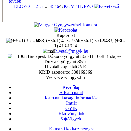
tovább
ELŐZŐ
1
2
3
...
45
46
47
KÖVETKEZŐ
Kapcsolat
(+36-1) 351-9483, (+36-
1) 413-1924
hivatal@mgyk.hu
H-1068 Budapest,
Dózsa György út 86/b.
Hivatali kapu: MGYK
KRID azonosító: 338169369
Web: www.mgyk.hu
Kezdőlap
A Kamaráról
Kamarai tagsági információk
Irattár
GYIK
Kiadványaink
Sajtófigyelő
Kamarai kedvezmények