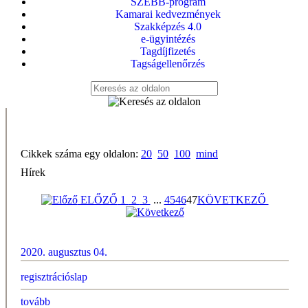
SZEBB-program
Kamarai kedvezmények
Szakképzés 4.0
e-ügyintézés
Tagdíjfizetés
Tagságellenőrzés
Cikkek száma egy oldalon:
20
50
100
mind
Hírek
ELŐZŐ
1
2
3
...
45
46
47
KÖVETKEZŐ
2020. augusztus 04.
regisztrációslap
tovább