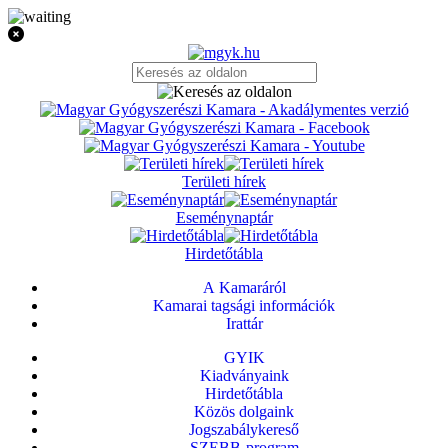
Területi hírek
Eseménynaptár
Hirdetőtábla
A Kamaráról
Kamarai tagsági információk
Irattár
GYIK
Kiadványaink
Hirdetőtábla
Közös dolgaink
Jogszabálykereső
SZEBB-program