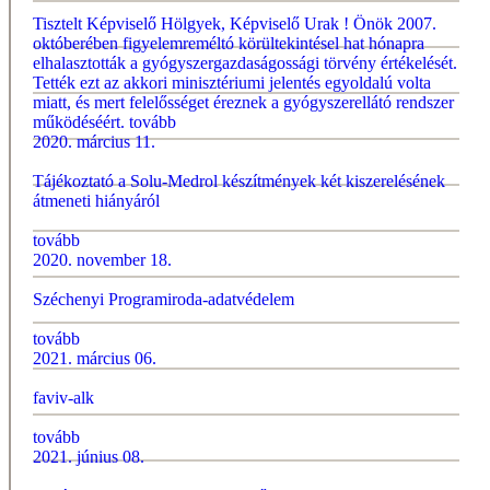
Tisztelt Képviselő Hölgyek, Képviselő Urak ! Önök 2007.
októberében figyelemreméltó körültekintésel hat hónapra
elhalasztották a gyógyszergazdaságossági törvény értékelését.
Tették ezt az akkori minisztériumi jelentés egyoldalú volta
miatt, és mert felelősséget éreznek a gyógyszerellátó rendszer
működéséért.
tovább
2020. március 11.
Tájékoztató a Solu-Medrol készítmények két kiszerelésének
átmeneti hiányáról
tovább
2020. november 18.
Széchenyi Programiroda-adatvédelem
tovább
2021. március 06.
faviv-alk
tovább
2021. június 08.