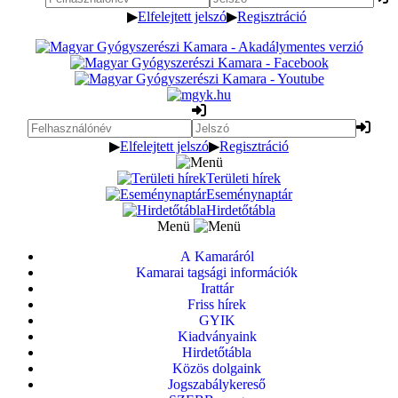
▶
Elfelejtett jelszó
▶
Regisztráció
▶
Elfelejtett jelszó
▶
Regisztráció
Területi hírek
Eseménynaptár
Hirdetőtábla
Menü
A Kamaráról
Kamarai tagsági információk
Irattár
Friss hírek
GYIK
Kiadványaink
Hirdetőtábla
Közös dolgaink
Jogszabálykereső