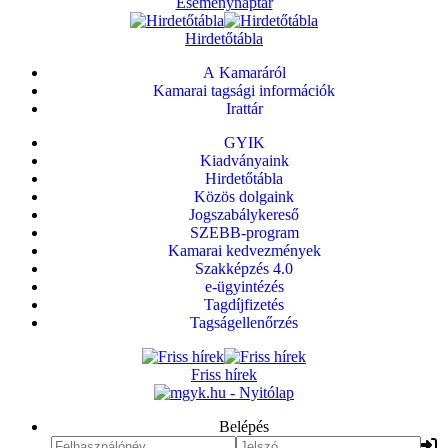
Eseménynaptár
Hirdetőtábla
A Kamaráról
Kamarai tagsági információk
Irattár
GYIK
Kiadványaink
Hirdetőtábla
Közös dolgaink
Jogszabálykereső
SZEBB-program
Kamarai kedvezmények
Szakképzés 4.0
e-ügyintézés
Tagdíjfizetés
Tagságellenőrzés
Friss hírek
Belépés