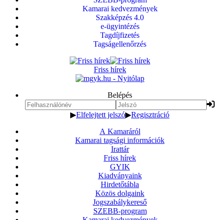
Kamarai kedvezmények
Szakképzés 4.0
e-ügyintézés
Tagdíjfizetés
Tagságellenőrzés
Friss hírek
Belépés
▶
Elfelejtett jelszó
▶
Regisztráció
A Kamaráról
Kamarai tagsági információk
Irattár
Friss hírek
GYIK
Kiadványaink
Hirdetőtábla
Közös dolgaink
Jogszabálykereső
SZEBB-program
Kamarai kedvezmények