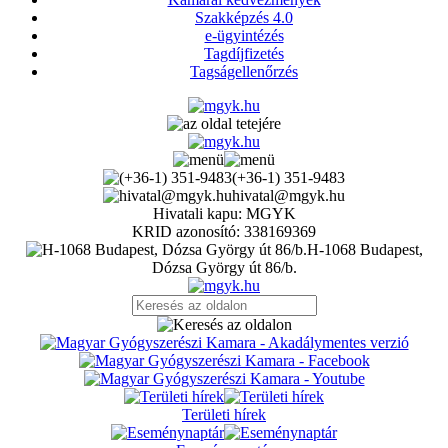
Szakképzés 4.0
e-ügyintézés
Tagdíjfizetés
Tagságellenőrzés
(+36-1) 351-9483
hivatal@mgyk.hu
Hivatali kapu: MGYK
KRID azonosító: 338169369
H-1068 Budapest,
Dózsa György út 86/b.
Területi hírek