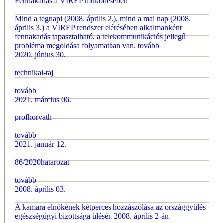
Fennakadás a VIREP működésében
Mind a tegnapi (2008. április 2.), mind a mai nap (2008.
április 3.) a VIREP rendszer elérésében alkalmanként
fennakadás tapasztalható, a telekommunikációs jellegű
probléma megoldása folyamatban van.
tovább
2020. június 30.
technikai-taj
tovább
2021. március 06.
profhorvath
tovább
2021. január 12.
86/2020hatarozat
tovább
2008. április 03.
A kamara elnökének kétperces hozzászólása az országgyűlés
egészségügyi bizottsága ülésén 2008. április 2-án