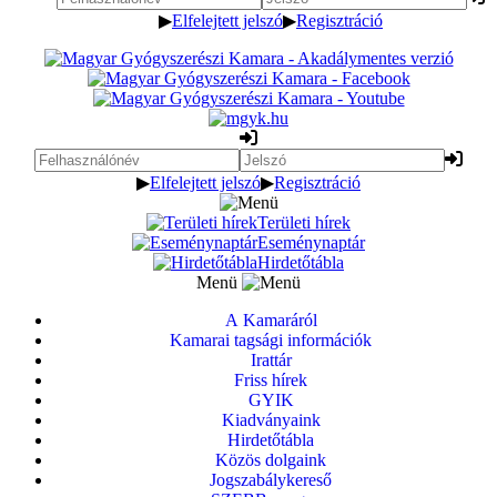
▶
Elfelejtett jelszó
▶
Regisztráció
▶
Elfelejtett jelszó
▶
Regisztráció
Területi hírek
Eseménynaptár
Hirdetőtábla
Menü
A Kamaráról
Kamarai tagsági információk
Irattár
Friss hírek
GYIK
Kiadványaink
Hirdetőtábla
Közös dolgaink
Jogszabálykereső