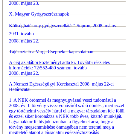
2008. május 23.
X. Magyar Gyógyszerésznapok
Költséghatékony gyógyszerellátás" Sopron, 2008. május
2931.
tovább
2008. május 22.
Tájékoztató a Varga Cseppekel kapcsolatban
A cég az alábbi közleményt adta ki. További részletes
információk: 72/552-480 számon.
tovább
2008. május 22.
A Nemzet Egészségügyi Kerekasztal 2008. május 22-ei
Határozatai
1. A NEK örömmel és megnyugvással veszi tudomásul a
2008. évi I. törvény visszavonásáról szóló döntést, mert ezzel
egy történelmi veszély hárul el a magyar társadalom feje fölül,
és ezzel siker koronázza a NEK több éves, kitartó munkáját.
Ugyanakkor felhívjuk azonban a figyelmet arra, hogy a
törvény megsemmisítése önmagában nem teremti meg a
megfelelő alapot a társadalmi egészségbiztosítás