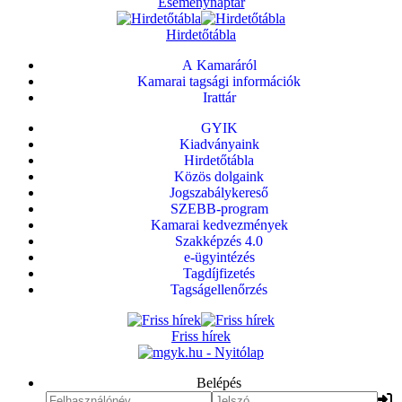
Eseménynaptár
Hirdetőtábla
A Kamaráról
Kamarai tagsági információk
Irattár
GYIK
Kiadványaink
Hirdetőtábla
Közös dolgaink
Jogszabálykereső
SZEBB-program
Kamarai kedvezmények
Szakképzés 4.0
e-ügyintézés
Tagdíjfizetés
Tagságellenőrzés
Friss hírek
Belépés