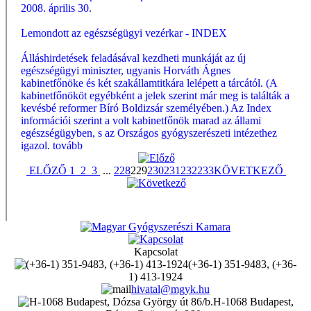
2008. április 30.
Lemondott az egészségügyi vezérkar - INDEX
Álláshirdetések feladásával kezdheti munkáját az új
egészségügyi miniszter, ugyanis Horváth Ágnes
kabinetfőnöke és két szakállamtitkára lelépett a tárcától. (A
kabinetfőnököt egyébként a jelek szerint már meg is találták a
kevésbé reformer Bíró Boldizsár személyében.) Az Index
információi szerint a volt kabinetfőnök marad az állami
egészségügyben, s az Országos gyógyszerészeti intézethez
igazol.
tovább
ELŐZŐ
1
2
3
...
228
229
230
231
232
233
KÖVETKEZŐ
Kapcsolat
(+36-1) 351-9483, (+36-
1) 413-1924
hivatal@mgyk.hu
H-1068 Budapest,