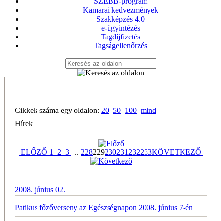
SZEBB-program
Kamarai kedvezmények
Szakképzés 4.0
e-ügyintézés
Tagdíjfizetés
Tagságellenőrzés
Cikkek száma egy oldalon:
20
50
100
mind
Hírek
ELŐZŐ
1
2
3
...
228
229
230
231
232
233
KÖVETKEZŐ
2008. június 02.
Patikus főzőverseny az Egészségnapon 2008. június 7-én