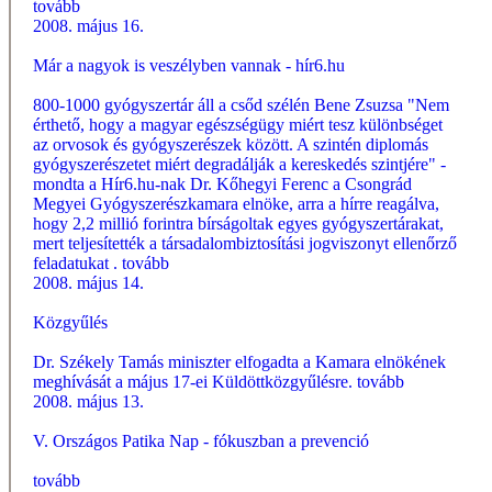
tovább
2008. május 16.
Már a nagyok is veszélyben vannak - hír6.hu
800-1000 gyógyszertár áll a csőd szélén Bene Zsuzsa "Nem
érthető, hogy a magyar egészségügy miért tesz különbséget
az orvosok és gyógyszerészek között. A szintén diplomás
gyógyszerészetet miért degradálják a kereskedés szintjére" -
mondta a Hír6.hu-nak Dr. Kőhegyi Ferenc a Csongrád
Megyei Gyógyszerészkamara elnöke, arra a hírre reagálva,
hogy 2,2 millió forintra bírságoltak egyes gyógyszertárakat,
mert teljesítették a társadalombiztosítási jogviszonyt ellenőrző
feladatukat .
tovább
2008. május 14.
Közgyűlés
Dr. Székely Tamás miniszter elfogadta a Kamara elnökének
meghívását a május 17-ei Küldöttközgyűlésre.
tovább
2008. május 13.
V. Országos Patika Nap - fókuszban a prevenció
tovább