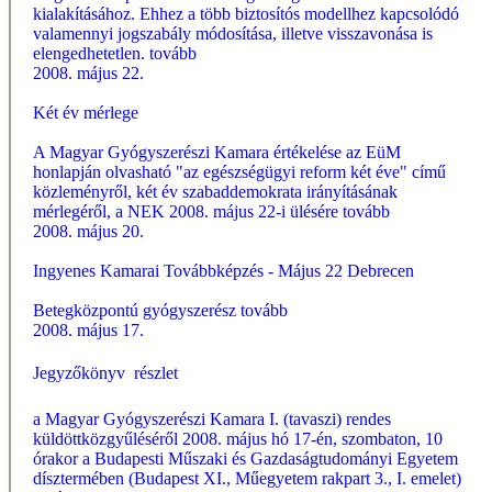
kialakításához. Ehhez a több biztosítós modellhez kapcsolódó
valamennyi jogszabály módosítása, illetve visszavonása is
elengedhetetlen.
tovább
2008. május 22.
Két év mérlege
A Magyar Gyógyszerészi Kamara értékelése az EüM
honlapján olvasható "az egészségügyi reform két éve" című
közleményről, két év szabaddemokrata irányításának
mérlegéről, a NEK 2008. május 22-i ülésére
tovább
2008. május 20.
Ingyenes Kamarai Továbbképzés - Május 22 Debrecen
Betegközpontú gyógyszerész
tovább
2008. május 17.
Jegyzőkönyv  részlet
a Magyar Gyógyszerészi Kamara I. (tavaszi) rendes
küldöttközgyűléséről 2008. május hó 17-én, szombaton, 10
órakor a Budapesti Műszaki és Gazdaságtudományi Egyetem
dísztermében (Budapest XI., Műegyetem rakpart 3., I. emelet)