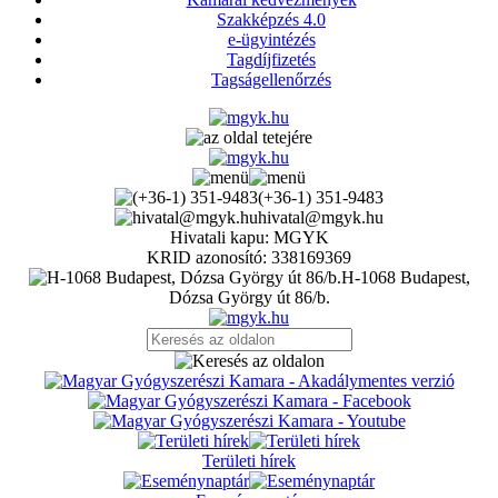
Szakképzés 4.0
e-ügyintézés
Tagdíjfizetés
Tagságellenőrzés
(+36-1) 351-9483
hivatal@mgyk.hu
Hivatali kapu: MGYK
KRID azonosító: 338169369
H-1068 Budapest,
Dózsa György út 86/b.
Területi hírek