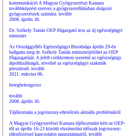
kommunikáció A Magyar Gyógyszerészi Kamara
továbbképzést szervez a gyógyszerellátásban dolgozó
gyógyszerészek számára.
tovább
2008. április 30.
Dr. Székely Tamás OEP főigazgató lesz az új egészségügyi
miniszter
Az Országgyűlés Egészségügyi Bizottsága április 29-én
hallgatta meg dr. Székely Tamás miniszterjelöltet az OEP
főigazgatóját. A jelölt csökkenteni szeretné az egészségügy
átpolitizáltságát, növelné az egészségügyi szakmák
presztizsét.
tovább
2021. március 06.
betegbeleegyezo
tovább
2008. április 30.
Tájékoztatás a jogviszony-ellenőrzés aktuális problémáiról
A Magyar Gyógyszerészi Kamara tájékoztatást kért az OEP-
től az április 16-23 közötti elszámolási időszak jogviszony-
ellenőrzéssel kapcsolatos tapasztalatairól.
tovább