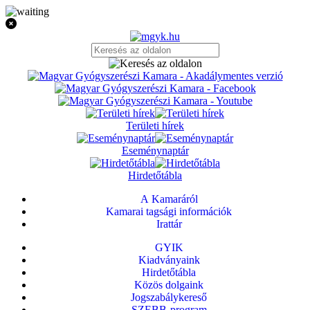
Területi hírek
Eseménynaptár
Hirdetőtábla
A Kamaráról
Kamarai tagsági információk
Irattár
GYIK
Kiadványaink
Hirdetőtábla
Közös dolgaink
Jogszabálykereső
SZEBB-program