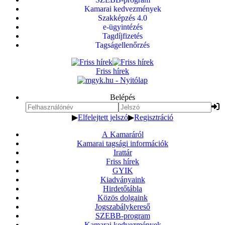
Kamarai kedvezmények
Szakképzés 4.0
e-ügyintézés
Tagdíjfizetés
Tagságellenőrzés
Friss hírek
Belépés
▶
Elfelejtett jelszó
▶
Regisztráció
A Kamaráról
Kamarai tagsági információk
Irattár
Friss hírek
GYIK
Kiadványaink
Hirdetőtábla
Közös dolgaink
Jogszabálykereső
SZEBB-program
Kamarai kedvezmények