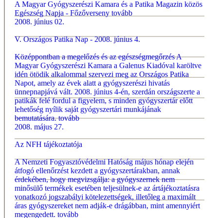
A Magyar Gyógyszerészi Kamara és a Patika Magazin közös
Egészség Napja - Főzőverseny
tovább
2008. június 02.
V. Országos Patika Nap - 2008. június 4.
Középpontban a megelőzés és az egészségmegőrzés A
Magyar Gyógyszerészi Kamara a Galenus Kiadóval karöltve
idén ötödik alkalommal szervezi meg az Országos Patika
Napot, amely az évek alatt a gyógyszerészi hivatás
ünnepnapjává vált. 2008. június 4-én, szerdán országszerte a
patikák felé fordul a figyelem, s minden gyógyszertár előtt
lehetőség nyílik saját gyógyszertári munkájának
bemutatására.
tovább
2008. május 27.
Az NFH tájékoztatója
A Nemzeti Fogyasztóvédelmi Hatóság május hónap elején
átfogó ellenőrzést kezdett a gyógyszertárakban, annak
érdekében, hogy megvizsgálja: a gyógyszernek nem
minősülő termékek esetében teljesülnek-e az ártájékoztatásra
vonatkozó jogszabályi kötelezettségek, illetőleg a maximált
áras gyógyszereket nem adják-e drágábban, mint amennyiért
megengedett.
tovább