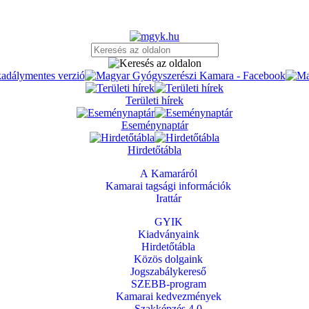
Területi hírek
Eseménynaptár
Hirdetőtábla
A Kamaráról
Kamarai tagsági információk
Irattár
GYIK
Kiadványaink
Hirdetőtábla
Közös dolgaink
Jogszabálykereső
SZEBB-program
Kamarai kedvezmények
Szakképzés 4.0