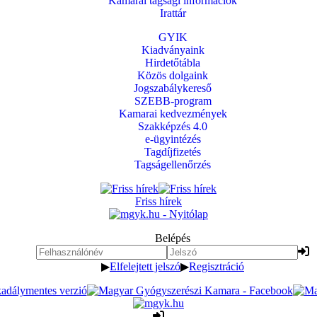
Kamarai tagsági információk
Irattár
GYIK
Kiadványaink
Hirdetőtábla
Közös dolgaink
Jogszabálykereső
SZEBB-program
Kamarai kedvezmények
Szakképzés 4.0
e-ügyintézés
Tagdíjfizetés
Tagságellenőrzés
Friss hírek
Belépés
▶
Elfelejtett jelszó
▶
Regisztráció