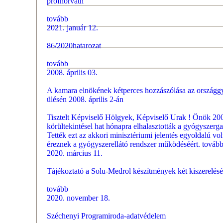
profhorvath
tovább
2021. január 12.
86/2020hatarozat
tovább
2008. április 03.
A kamara elnökének kétperces hozzászólása az országgy
ülésén 2008. április 2-án
Tisztelt Képviselő Hölgyek, Képviselő Urak ! Önök 20
körültekintésel hat hónapra elhalasztották a gyógyszerga
Tették ezt az akkori minisztériumi jelentés egyoldalú volt
éreznek a gyógyszerellátó rendszer működéséért.
továb
2020. március 11.
Tájékoztató a Solu-Medrol készítmények két kiszerelésé
tovább
2020. november 18.
Széchenyi Programiroda-adatvédelem