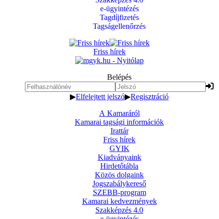
e-ügyintézés
Tagdíjfizetés
Tagságellenőrzés
Friss hírek
Belépés
▶
Elfelejtett jelszó
▶
Regisztráció
A Kamaráról
Kamarai tagsági információk
Irattár
Friss hírek
GYIK
Kiadványaink
Hirdetőtábla
Közös dolgaink
Jogszabálykereső
SZEBB-program
Kamarai kedvezmények
Szakképzés 4.0
e-ügyintézés