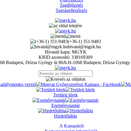
Tagdíjfizetés
Tagságellenőrzés
(+36-1) 351-9483
hivatal@mgyk.hu
Hivatali kapu: MGYK
KRID azonosító: 338169369
H-1068 Budapest, Dózsa György 
Területi hírek
Eseménynaptár
Hirdetőtábla
A Kamaráról