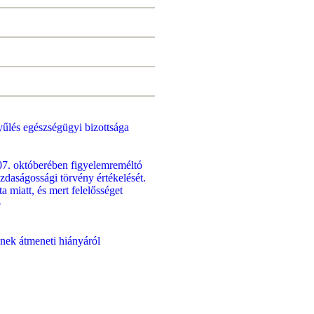
űlés egészségügyi bizottsága
07. októberében figyelemreméltó
zdaságossági törvény értékelését.
a miatt, és mert felelősséget
b
nek átmeneti hiányáról