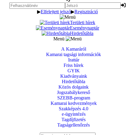
▶
Elfelejtett jelszó
▶
Regisztráció
Területi hírek
Eseménynaptár
Hirdetőtábla
Menü
A Kamaráról
Kamarai tagsági információk
Irattár
Friss hírek
GYIK
Kiadványaink
Hirdetőtábla
Közös dolgaink
Jogszabálykereső
SZEBB-program
Kamarai kedvezmények
Szakképzés 4.0
e-ügyintézés
Tagdíjfizetés
Tagságellenőrzés