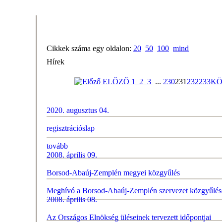
Cikkek száma egy oldalon:
20
50
100
mind
Hírek
ELŐZŐ
1
2
3
...
230
231
232
233
KÖ
2020. augusztus 04.
regisztrációslap
tovább
2008. április 09.
Borsod-Abaúj-Zemplén megyei közgyűlés
Meghívó a Borsod-Abaúj-Zemplén szervezet közgyűlés
2008. április 08.
Az Országos Elnökség üléseinek tervezett időpontjai