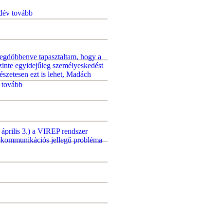
edév
tovább
megdöbbenve tapasztaltam, hogy a
inte egyidejűleg személyeskedést
mészetesen ezt is lehet, Madách
tovább
 április 3.) a VIREP rendszer
elekommunikációs jellegű probléma