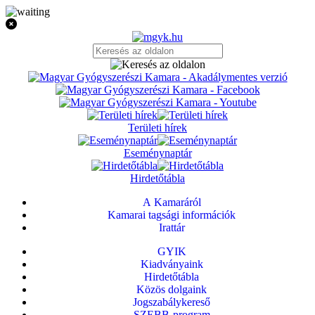
Területi hírek
Eseménynaptár
Hirdetőtábla
A Kamaráról
Kamarai tagsági információk
Irattár
GYIK
Kiadványaink
Hirdetőtábla
Közös dolgaink
Jogszabálykereső
SZEBB-program