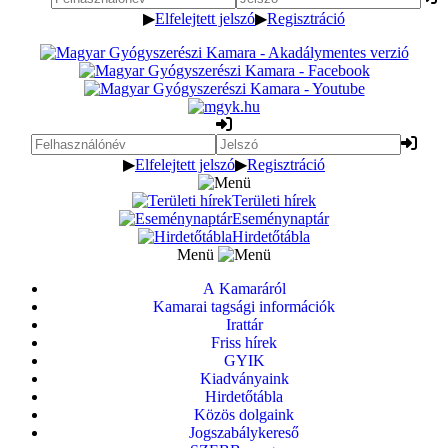
▶
Elfelejtett jelszó
▶
Regisztráció
▶
Elfelejtett jelszó
▶
Regisztráció
Területi hírek
Eseménynaptár
Hirdetőtábla
Menü
A Kamaráról
Kamarai tagsági információk
Irattár
Friss hírek
GYIK
Kiadványaink
Hirdetőtábla
Közös dolgaink
Jogszabálykereső