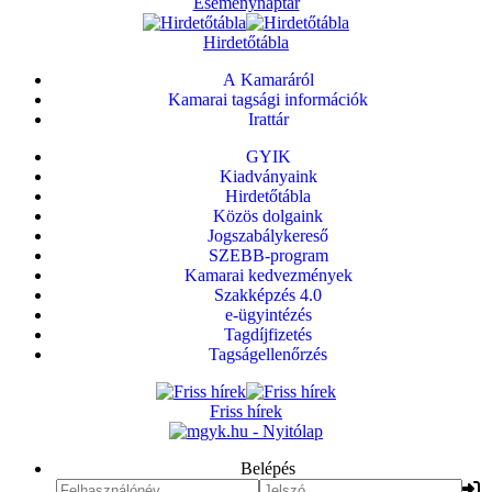
Eseménynaptár
Hirdetőtábla
A Kamaráról
Kamarai tagsági információk
Irattár
GYIK
Kiadványaink
Hirdetőtábla
Közös dolgaink
Jogszabálykereső
SZEBB-program
Kamarai kedvezmények
Szakképzés 4.0
e-ügyintézés
Tagdíjfizetés
Tagságellenőrzés
Friss hírek
Belépés