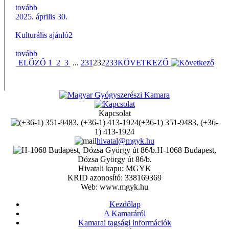
tovább
2025. április 30.
Kulturális ajánló2
tovább
ELŐZŐ
1
2
3
...
231
232
233
KÖVETKEZŐ
Kapcsolat
(+36-1) 351-9483, (+36-
1) 413-1924
hivatal@mgyk.hu
H-1068 Budapest,
Dózsa György út 86/b.
Hivatali kapu: MGYK
KRID azonosító: 338169369
Web: www.mgyk.hu
Kezdőlap
A Kamaráról
Kamarai tagsági információk