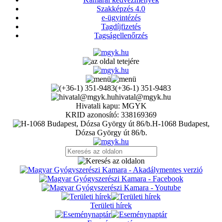
Szakképzés 4.0
e-ügyintézés
Tagdíjfizetés
Tagságellenőrzés
(+36-1) 351-9483
hivatal@mgyk.hu
Hivatali kapu: MGYK
KRID azonosító: 338169369
H-1068 Budapest,
Dózsa György út 86/b.
Területi hírek