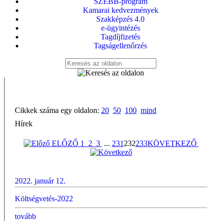
SZEBB-program
Kamarai kedvezmények
Szakképzés 4.0
e-ügyintézés
Tagdíjfizetés
Tagságellenőrzés
Cikkek száma egy oldalon:
20
50
100
mind
Hírek
ELŐZŐ
1
2
3
...
231
232
233
KÖVETKEZŐ
2022. január 12.
Költségvetés-2022
tovább