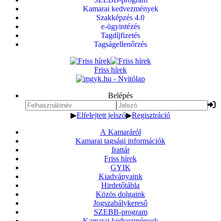
Kamarai kedvezmények
Szakképzés 4.0
e-ügyintézés
Tagdíjfizetés
Tagságellenőrzés
Friss hírek
Belépés
▶
Elfelejtett jelszó
▶
Regisztráció
A Kamaráról
Kamarai tagsági információk
Irattár
Friss hírek
GYIK
Kiadványaink
Hirdetőtábla
Közös dolgaink
Jogszabálykereső
SZEBB-program
Kamarai kedvezmények