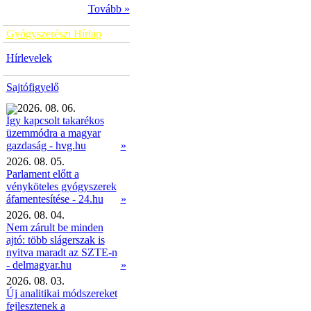
Tovább »
Gyógyszerészi Hírlap
Hírlevelek
Sajtófigyelő
2026. 08. 06.
Így kapcsolt takarékos
üzemmódra a magyar
»
gazdaság - hvg.hu
2026. 08. 05.
Parlament előtt a
vényköteles gyógyszerek
áfamentesítése - 24.hu
»
2026. 08. 04.
Nem zárult be minden
ajtó: több slágerszak is
nyitva maradt az SZTE-n
- delmagyar.hu
»
2026. 08. 03.
Új analitikai módszereket
fejlesztenek a