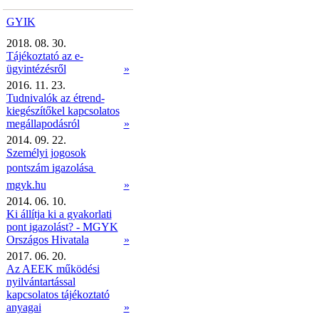
GYIK
2018. 08. 30.
Tájékoztató az e-
ügyintézésről
»
2016. 11. 23.
Tudnivalók az étrend-
kiegészítőkel kapcsolatos
megállapodásról
»
2014. 09. 22.
Személyi jogosok
pontszám igazolása 
mgyk.hu
»
2014. 06. 10.
Ki állítja ki a gyakorlati
pont igazolást? - MGYK
Országos Hivatala
»
2017. 06. 20.
Az AEEK működési
nyilvántartással
kapcsolatos tájékoztató
anyagai
»