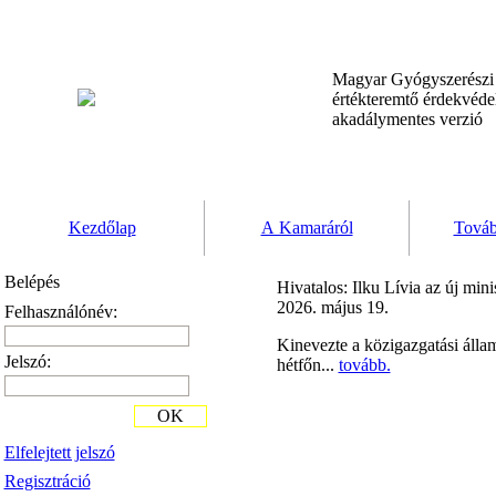
Magyar Gyógyszerész
értékteremtő érdekvéd
akadálymentes verzió
Kezdőlap
A Kamaráról
Továb
Belépés
Hivatalos: Ilku Lívia az új min
2026. május 19.
Felhasználónév:
Kinevezte a közigazgatási álla
Jelszó:
hétfőn...
tovább.
OK
Elfelejtett jelszó
Regisztráció