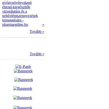
gyógynövényalapú
étrend-kiegészítők
vizsgálatára és a
nehézfémszennyezések
kimutatására -
pharmaonline.hu
»
Tovább »
Tovább »