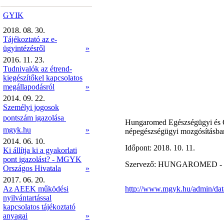
GYIK
2018. 08. 30.
Tájékoztató az e-
ügyintézésről
»
2016. 11. 23.
Tudnivalók az étrend-
kiegészítőkel kapcsolatos
megállapodásról
»
2014. 09. 22.
Személyi jogosok
pontszám igazolása 
Hungaromed Egészségügyi és Or
mgyk.hu
»
népegészségügyi mozgósításba
2014. 06. 10.
Időpont: 2018. 10. 11.
Ki állítja ki a gyakorlati
pont igazolást? - MGYK
Szervező: HUNGAROMED 
Országos Hivatala
»
2017. 06. 20.
Az AEEK működési
http://www.mgyk.hu/admin/dat
nyilvántartással
kapcsolatos tájékoztató
anyagai
»