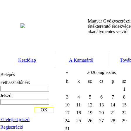
Magyar Gyógyszerész
értékteremtő érdekvéd
akadálymentes verzió
Kezdőlap
A Kamaráról
Továb
«
2026 augusztus
Belépés
h
k
sz
cs
p
sz
Felhasználónév:
1
Jelszó:
3
4
5
6
7
8
10
11
12
13
14
15
OK
17
18
19
20
21
22
Elfelejtett jelszó
24
25
26
27
28
29
Regisztráció
31