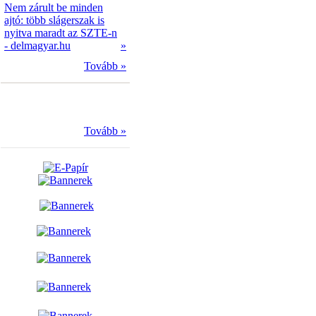
Nem zárult be minden
ajtó: több slágerszak is
nyitva maradt az SZTE-n
- delmagyar.hu
»
Tovább »
Tovább »