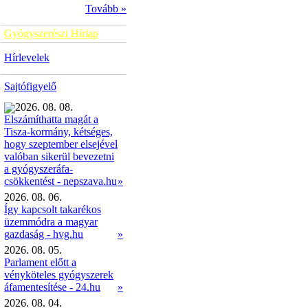
Tovább »
Gyógyszerészi Hírlap
Hírlevelek
Sajtófigyelő
2026. 08. 08.
Elszámíthatta magát a
Tisza-kormány, kétséges,
hogy szeptember elsejével
valóban sikerül bevezetni
a gyógyszeráfa-
»
csökkentést - nepszava.hu
2026. 08. 06.
Így kapcsolt takarékos
üzemmódra a magyar
gazdaság - hvg.hu
»
2026. 08. 05.
Parlament előtt a
vényköteles gyógyszerek
áfamentesítése - 24.hu
»
2026. 08. 04.