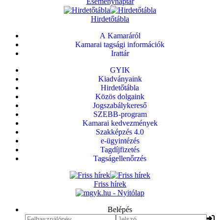
Eseménynaptár
Hirdetőtábla
A Kamaráról
Kamarai tagsági információk
Irattár
GYIK
Kiadványaink
Hirdetőtábla
Közös dolgaink
Jogszabálykereső
SZEBB-program
Kamarai kedvezmények
Szakképzés 4.0
e-ügyintézés
Tagdíjfizetés
Tagságellenőrzés
Friss hírek
Belépés