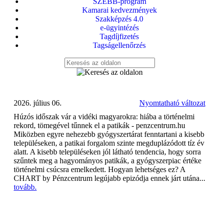
SZEBB-program
Kamarai kedvezmények
Szakképzés 4.0
e-ügyintézés
Tagdíjfizetés
Tagságellenőrzés
2026. július 06.
Nyomtatható változat
Húzós időszak vár a vidéki magyarokra: hiába a történelmi
rekord, tömegével tűnnek el a patikák - penzcentrum.hu
Miközben egyre nehezebb gyógyszertárat fenntartani a kisebb
településeken, a patikai forgalom szinte megduplázódott tíz év
alatt. A kisebb településeken jól látható tendencia, hogy sorra
szűntek meg a hagyományos patikák, a gyógyszerpiac értéke
történelmi csúcsra emelkedett. Hogyan lehetséges ez? A
CHART by Pénzcentrum legújabb epizódja ennek járt utána...
tovább.