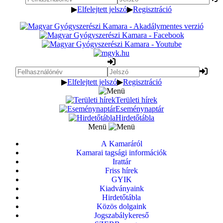
▶
Elfelejtett jelszó
▶
Regisztráció
▶
Elfelejtett jelszó
▶
Regisztráció
Területi hírek
Eseménynaptár
Hirdetőtábla
Menü
A Kamaráról
Kamarai tagsági információk
Irattár
Friss hírek
GYIK
Kiadványaink
Hirdetőtábla
Közös dolgaink
Jogszabálykereső