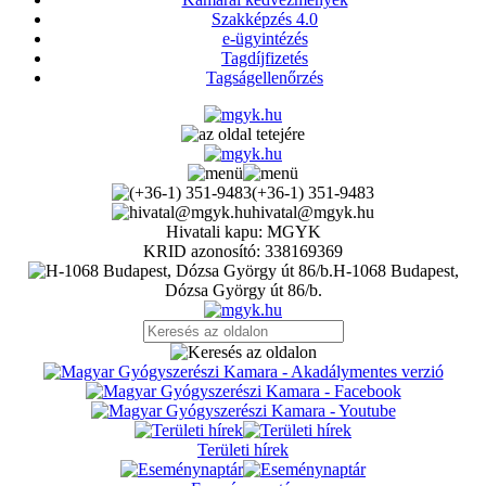
Szakképzés 4.0
e-ügyintézés
Tagdíjfizetés
Tagságellenőrzés
(+36-1) 351-9483
hivatal@mgyk.hu
Hivatali kapu: MGYK
KRID azonosító: 338169369
H-1068 Budapest,
Dózsa György út 86/b.
Területi hírek