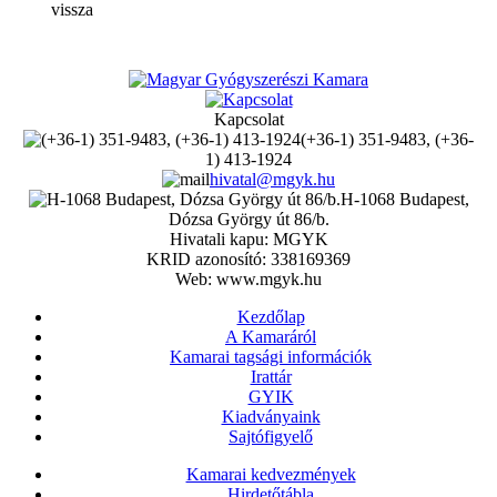
vissza
Kapcsolat
(+36-1) 351-9483, (+36-
1) 413-1924
hivatal@mgyk.hu
H-1068 Budapest,
Dózsa György út 86/b.
Hivatali kapu: MGYK
KRID azonosító: 338169369
Web: www.mgyk.hu
Kezdőlap
A Kamaráról
Kamarai tagsági információk
Irattár
GYIK
Kiadványaink
Sajtófigyelő
Kamarai kedvezmények
Hirdetőtábla