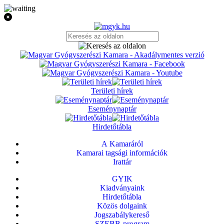
Területi hírek
Eseménynaptár
Hirdetőtábla
A Kamaráról
Kamarai tagsági információk
Irattár
GYIK
Kiadványaink
Hirdetőtábla
Közös dolgaink
Jogszabálykereső
SZEBB-program