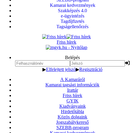
Kamarai kedvezmények
Szakképzés 4.0
e-ügyintézés
Tagdíjfizetés
Tagságellenőrzés
Friss hírek
Belépés
▶
Elfelejtett jelszó
▶
Regisztráció
A Kamaráról
Kamarai tagsági információk
Irattár
Friss hírek
GYIK
Kiadványaink
Hirdetőtábla
Közös dolgaink
Jogszabálykereső
SZEBB-program
Kamarai kedvezmények