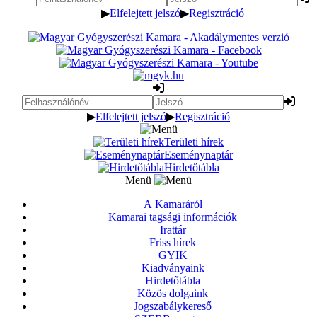
▶
Elfelejtett jelszó
▶
Regisztráció
▶
Elfelejtett jelszó
▶
Regisztráció
Területi hírek
Eseménynaptár
Hirdetőtábla
Menü
A Kamaráról
Kamarai tagsági információk
Irattár
Friss hírek
GYIK
Kiadványaink
Hirdetőtábla
Közös dolgaink
Jogszabálykereső