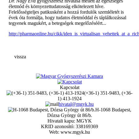
Dr. Nagy Éva
gyógyszerész hivatása mellett az egészséges
életmód és környezettudatosság elkötelezett híve.
Felelősségteljes patikusként a hozzá fordulók szemléletét is
évek óta formálja, hogy tudatos életmóddal és táplálkozással
tegyenek magukért, a betegségek megelőzéséért...
http://pharmaonline.hu/cikk/iden_is_virtualisan_vehettek_at_a_ri
vissza
Kapcsolat
(+36-1) 351-9483, (+36-
1) 413-1924
hivatal@mgyk.hu
H-1068 Budapest,
Dózsa György út 86/b.
Hivatali kapu: MGYK
KRID azonosító: 338169369
Web: www.mgyk.hu