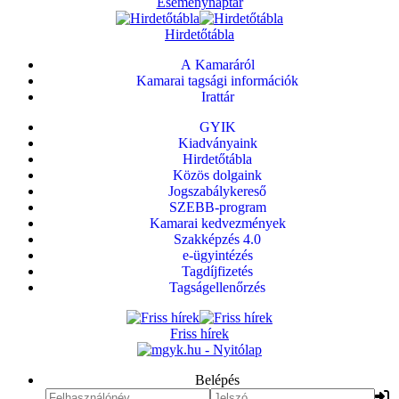
Eseménynaptár
Hirdetőtábla
A Kamaráról
Kamarai tagsági információk
Irattár
GYIK
Kiadványaink
Hirdetőtábla
Közös dolgaink
Jogszabálykereső
SZEBB-program
Kamarai kedvezmények
Szakképzés 4.0
e-ügyintézés
Tagdíjfizetés
Tagságellenőrzés
Friss hírek
Belépés