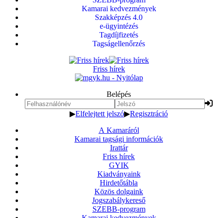
Kamarai kedvezmények
Szakképzés 4.0
e-ügyintézés
Tagdíjfizetés
Tagságellenőrzés
Friss hírek
Belépés
▶
Elfelejtett jelszó
▶
Regisztráció
A Kamaráról
Kamarai tagsági információk
Irattár
Friss hírek
GYIK
Kiadványaink
Hirdetőtábla
Közös dolgaink
Jogszabálykereső
SZEBB-program
Kamarai kedvezmények