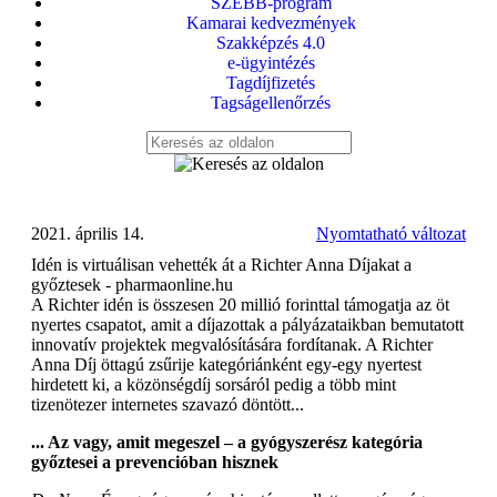
SZEBB-program
Kamarai kedvezmények
Szakképzés 4.0
e-ügyintézés
Tagdíjfizetés
Tagságellenőrzés
2021. április 14.
Nyomtatható változat
Idén is virtuálisan vehették át a Richter Anna Díjakat a
győztesek - pharmaonline.hu
A Richter idén is összesen 20 millió forinttal támogatja az öt
nyertes csapatot, amit a díjazottak a pályázataikban bemutatott
innovatív projektek megvalósítására fordítanak. A Richter
Anna Díj öttagú zsűrije kategóriánként egy-egy nyertest
hirdetett ki, a közönségdíj sorsáról pedig a több mint
tizenötezer internetes szavazó döntött...
... Az vagy, amit megeszel – a gyógyszerész kategória
győztesei a prevencióban hisznek