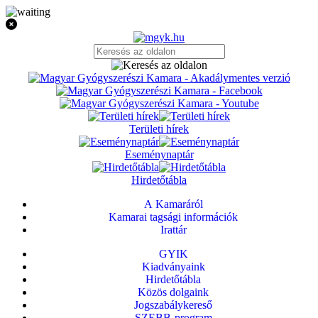
Területi hírek
Eseménynaptár
Hirdetőtábla
A Kamaráról
Kamarai tagsági információk
Irattár
GYIK
Kiadványaink
Hirdetőtábla
Közös dolgaink
Jogszabálykereső
SZEBB-program