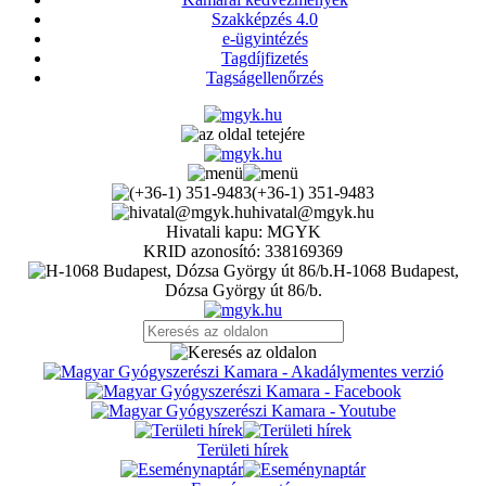
Szakképzés 4.0
e-ügyintézés
Tagdíjfizetés
Tagságellenőrzés
(+36-1) 351-9483
hivatal@mgyk.hu
Hivatali kapu: MGYK
KRID azonosító: 338169369
H-1068 Budapest,
Dózsa György út 86/b.
Területi hírek