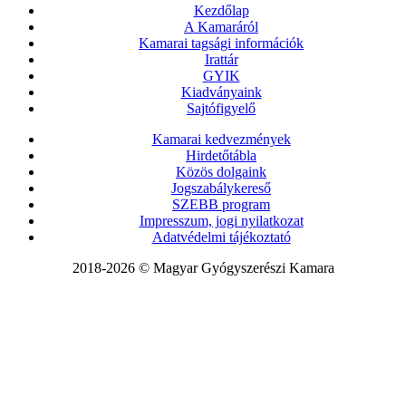
Kezdőlap
A Kamaráról
Kamarai tagsági információk
Irattár
GYIK
Kiadványaink
Sajtófigyelő
Kamarai kedvezmények
Hirdetőtábla
Közös dolgaink
Jogszabálykereső
SZEBB program
Impresszum, jogi nyilatkozat
Adatvédelmi tájékoztató
2018-2026 © Magyar Gyógyszerészi Kamara