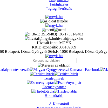
Tagdíjfizetés
Tagságellenőrzés
(+36-1) 351-9483
hivatal@mgyk.hu
Hivatali kapu: MGYK
KRID azonosító: 338169369
H-1068 Budapest, Dózsa György 
Területi hírek
Eseménynaptár
Hirdetőtábla
A Kamaráról