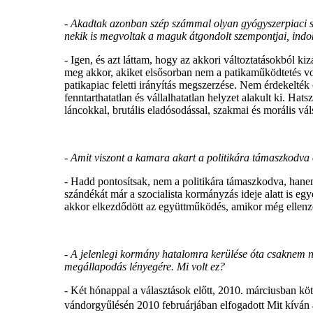
-
Akadtak azonban szép számmal olyan gyógyszerpiaci sze
nekik is megvoltak a maguk átgondolt szempontjai, indok
- Igen, és azt láttam, hogy az akkori változtatásokból k
meg akkor, akiket elsősorban nem a patikaműködtetés vo
patikapiac feletti irányítás megszerzése. Nem érdekelté
fenntarthatatlan és vállalhatatlan helyzet alakult ki. Hats
láncokkal, brutális eladósodással, szakmai és morális vál
-
Amit viszont a kamara akart a politikára támaszkodva 
- Hadd pontosítsak, nem a politikára támaszkodva, han
szándékát már a szocialista kormányzás ideje alatt is e
akkor elkezdődött az együttműködés, amikor még ellenz
-
A jelenlegi kormány hatalomra kerülése óta csaknem né
megállapodás lényegére. Mi volt ez?
- Két hónappal a választások előtt, 2010. márciusban kö
vándorgyűlésén 2010 februárjában elfogadott Mit kíván 