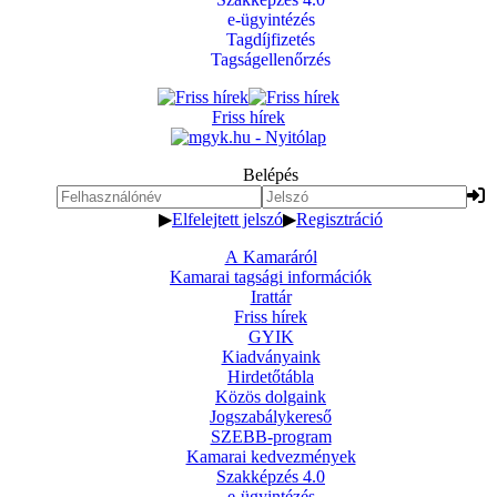
e-ügyintézés
Tagdíjfizetés
Tagságellenőrzés
Friss hírek
Belépés
▶
Elfelejtett jelszó
▶
Regisztráció
A Kamaráról
Kamarai tagsági információk
Irattár
Friss hírek
GYIK
Kiadványaink
Hirdetőtábla
Közös dolgaink
Jogszabálykereső
SZEBB-program
Kamarai kedvezmények
Szakképzés 4.0
e-ügyintézés