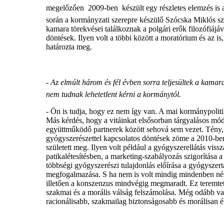
megelőzően  2009-ben  készült egy részletes elemzés is 
során a kormányzati szerepre készülő Szócska Miklós sz
kamara törekvései találkoznak a polgári erők filozófiájáv
döntések. Ilyen volt a többi között a moratórium és az 
határozta meg.
-
Az elmúlt három és fél évben sorra teljesültek a kamara
nem tudnak lehetetlent kérni a kormánytól.
- Ön is tudja, hogy ez nem így van. A mai kormánypoliti
Más kérdés, hogy a vitáinkat elsősorban tárgyalásos mó
együttműködő partnerek között sehová sem vezet. Tény,
gyógyszerészettel kapcsolatos döntések zöme a 2010-ben 
született meg. Ilyen volt például a gyógyszerellátás viss
patikalétesítésben, a marketing-szabályozás szigorítása
többségi gyógyszerészi tulajdonlás előírása a gyógyszer
megfogalmazása. S ha nem is volt mindig mindenben néze
illetően a konszenzus mindvégig megmaradt. Ez teremtett
szakmai és a morális válság felszámolása. Még odább van
racionálisabb, szakmailag biztonságosabb és morálisan 