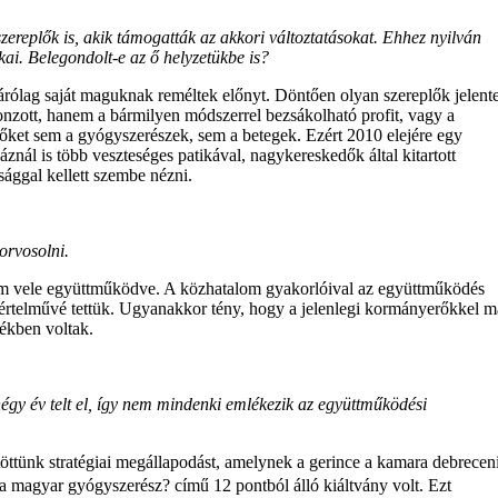
replők is, akik támogatták az akkori változtatásokat. Ehhez nyilván
ai. Belegondolt-e az ő helyzetükbe is?
izárólag saját maguknak reméltek előnyt. Döntően olyan szereplők jelent
nzott, hanem a bármilyen módszerrel bezsákolható profit, vagy a
k őket sem a gyógyszerészek, sem a betegek. Ezért 2010 elejére egy
záznál is több veszteséges patikával, nagykereskedők által kitartott
sággal kellett szembe nézni.
orvosolni.
em vele együttműködve. A közhatalom gyakorlóival az együttműködés
gyértelművé tettük. Ugyanakkor tény, hogy a jelenlegi kormányerőkkel m
ékben voltak.
gy év telt el, így nem mindenki emlékezik az együttműködési
töttünk stratégiai megállapodást, amelynek a gerince a kamara debrecen
a magyar gyógyszerész? című 12 pontból álló kiáltvány volt. Ezt