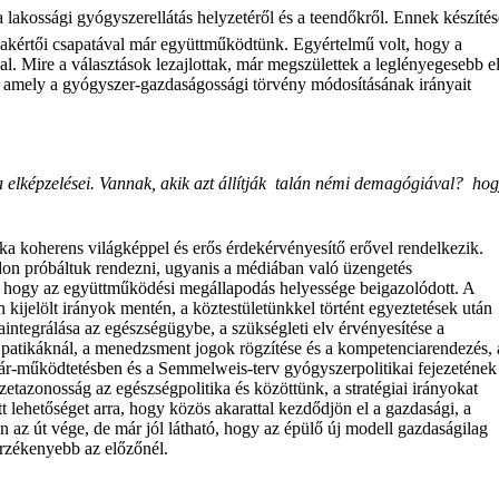
a lakossági gyógyszerellátás helyzetéről és a teendőkről. Ennek készítés
akértői csapatával már együttműködtünk. Egyértelmű volt, hogy a
al. Mire a választások lezajlottak, már megszülettek a leglényegesebb e
is, amely a gyógyszer-gazdaságossági törvény módosításának irányait
 elképzelései. Vannak, akik azt állítják  talán némi demagógiával?  ho
ka koherens világképpel és erős érdekérvényesítő erővel rendelkezik.
don próbáltuk rendezni, ugyanis a médiában való üzengetés
 hogy az együttműködési megállapodás helyessége beigazolódott. A
kijelölt irányok mentén, a köztestületünkkel történt egyeztetések után
zaintegrálása az egészségügybe, a szükségleti elv érvényesítése a
 a patikáknál, a menedzsment jogok rögzítése és a kompetenciarendezés, 
tár-működtetésben és a Semmelweis-terv gyógyszerpolitikai fejezetének
tazonosság az egészségpolitika és közöttünk, a stratégiai irányokat
 lehetőséget arra, hogy közös akarattal kezdődjön el a gazdasági, a
 az út vége, de már jól látható, hogy az épülő új modell gazdaságilag
érzékenyebb az előzőnél.