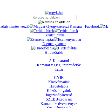
Területi hírek
Eseménynaptár
Hirdetőtábla
A Kamaráról
Kamarai tagsági információk
Irattár
GYIK
Kiadványaink
Hirdetőtábla
Közös dolgaink
Jogszabálykereső
SZEBB-program
Kamarai kedvezmények
Szakképzés 4.0