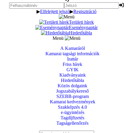
▶
Elfelejtett jelszó
▶
Regisztráció
Területi hírek
Eseménynaptár
Hirdetőtábla
Menü
A Kamaráról
Kamarai tagsági információk
Irattár
Friss hírek
GYIK
Kiadványaink
Hirdetőtábla
Közös dolgaink
Jogszabálykereső
SZEBB-program
Kamarai kedvezmények
Szakképzés 4.0
e-ügyintézés
Tagdíjfizetés
Tagságellenőrzés