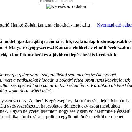
 Interjú Hankó Zoltán kamarai elnökkel - mgyk.hu
Nyomtatható válto
si modell gazdaságilag racionálisabb, szakmailag biztonságosabb é
tán. A Magyar Gyógyszerészi Kamara elnökét az elmúlt évek szakma
ről, a konfliktusokról és a jövőbeni lépésekről is kérdeztük.
vánosság a gyógyszerészek politikától sem mentes tevékenységét.
s, mert a patikusokat higgadt, a polgári réteg prominens képviselőinek
aratlan szerepet vállalt a kamara, konkrétan ön is. Korábban alelnökként
kát a szakmához. Miért tette?
ógyszerészethez. A liberális egészségügyi kormányzás idején Molnár La
á a gyógyszerészettel kapcsolatos döntéseit egy azóta megbukott
nek. Olyan helyzetet teremtett, hogy esély sem volt semmiféle ésszerű
ártpolitika károkozását a politika együttműködése nélkül nem lehet