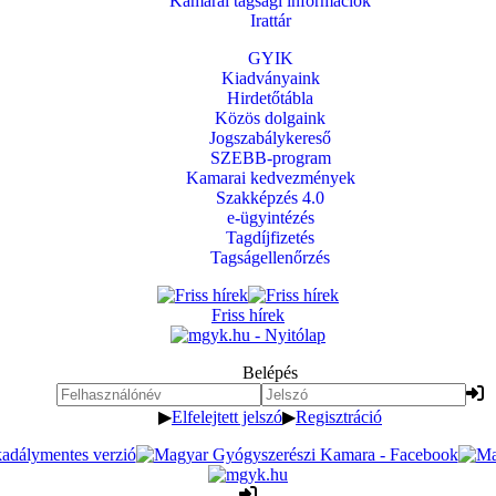
Kamarai tagsági információk
Irattár
GYIK
Kiadványaink
Hirdetőtábla
Közös dolgaink
Jogszabálykereső
SZEBB-program
Kamarai kedvezmények
Szakképzés 4.0
e-ügyintézés
Tagdíjfizetés
Tagságellenőrzés
Friss hírek
Belépés
▶
Elfelejtett jelszó
▶
Regisztráció