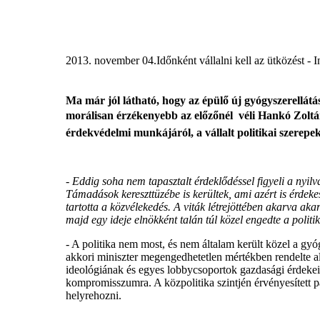
2013. november 04.
Időnként vállalni kell az ütközést -
Ma már jól látható, hogy az épülő új gyógyszerellátá
morálisan érzékenyebb az előzőnél  véli Hankó Zol
érdekvédelmi munkájáról, a vállalt politikai szerepek
-
Eddig soha nem tapasztalt érdeklődéssel figyeli a nyil
Támadások kereszttüzébe is kerültek, ami azért is érdeke
tartotta a közvélekedés. A viták létrejöttében akarva ak
majd egy ideje elnökként talán túl közel engedte a politi
- A politika nem most, és nem általam került közel a gy
akkori miniszter megengedhetetlen mértékben rendelte al
ideológiának és egyes lobbycsoportok gazdasági érdekei
kompromisszumra. A közpolitika szintjén érvényesített p
helyrehozni.