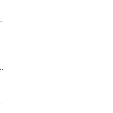
ek
ár
i