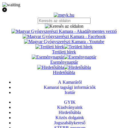
Területi hírek
Eseménynaptár
Hirdetőtábla
A Kamaráról
Kamarai tagsági információk
Irattár
GYIK
Kiadványaink
Hirdetőtábla
Közös dolgaink
Jogszabálykereső
SZEBB-program