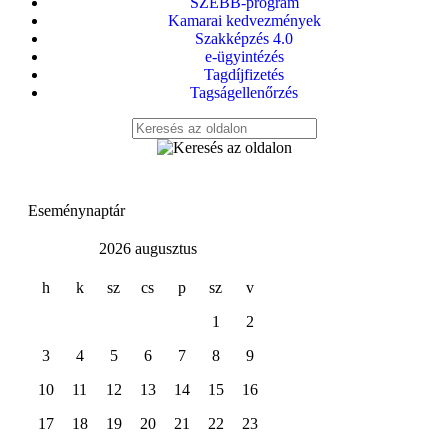
SZEBB-program
Kamarai kedvezmények
Szakképzés 4.0
e-ügyintézés
Tagdíjfizetés
Tagságellenőrzés
Eseménynaptár
2026 augusztus
h
k
sz
cs
p
sz
v
1
2
3
4
5
6
7
8
9
10
11
12
13
14
15
16
17
18
19
20
21
22
23