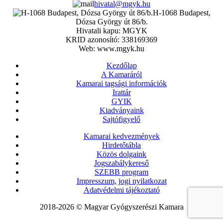
hivatal@mgyk.hu
H-1068 Budapest,
Dózsa György út 86/b.
Hivatali kapu: MGYK
KRID azonosító: 338169369
Web: www.mgyk.hu
Kezdőlap
A Kamaráról
Kamarai tagsági információk
Irattár
GYIK
Kiadványaink
Sajtófigyelő
Kamarai kedvezmények
Hirdetőtábla
Közös dolgaink
Jogszabálykereső
SZEBB program
Impresszum, jogi nyilatkozat
Adatvédelmi tájékoztató
2018-2026 © Magyar Gyógyszerészi Kamara