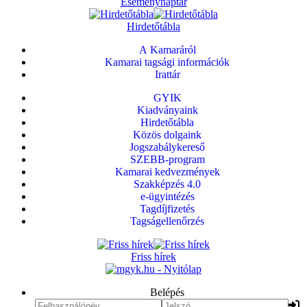
Eseménynaptár
Hirdetőtábla
A Kamaráról
Kamarai tagsági információk
Irattár
GYIK
Kiadványaink
Hirdetőtábla
Közös dolgaink
Jogszabálykereső
SZEBB-program
Kamarai kedvezmények
Szakképzés 4.0
e-ügyintézés
Tagdíjfizetés
Tagságellenőrzés
Friss hírek
Belépés