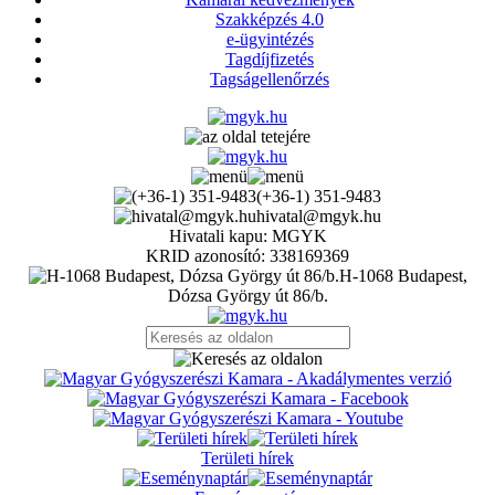
Szakképzés 4.0
e-ügyintézés
Tagdíjfizetés
Tagságellenőrzés
(+36-1) 351-9483
hivatal@mgyk.hu
Hivatali kapu: MGYK
KRID azonosító: 338169369
H-1068 Budapest,
Dózsa György út 86/b.
Területi hírek