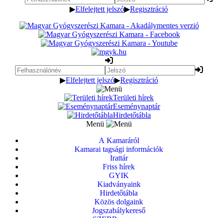
▶
Elfelejtett jelszó
▶
Regisztráció
▶
Elfelejtett jelszó
▶
Regisztráció
Területi hírek
Eseménynaptár
Hirdetőtábla
Menü
A Kamaráról
Kamarai tagsági információk
Irattár
Friss hírek
GYIK
Kiadványaink
Hirdetőtábla
Közös dolgaink
Jogszabálykereső