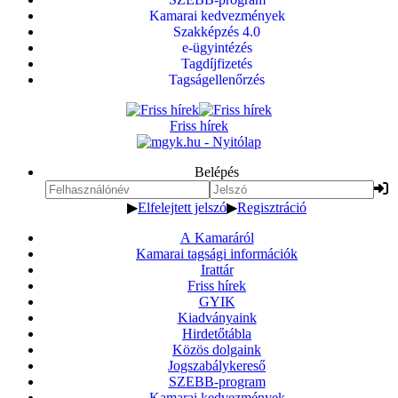
Kamarai kedvezmények
Szakképzés 4.0
e-ügyintézés
Tagdíjfizetés
Tagságellenőrzés
Friss hírek
Belépés
▶
Elfelejtett jelszó
▶
Regisztráció
A Kamaráról
Kamarai tagsági információk
Irattár
Friss hírek
GYIK
Kiadványaink
Hirdetőtábla
Közös dolgaink
Jogszabálykereső
SZEBB-program
Kamarai kedvezmények