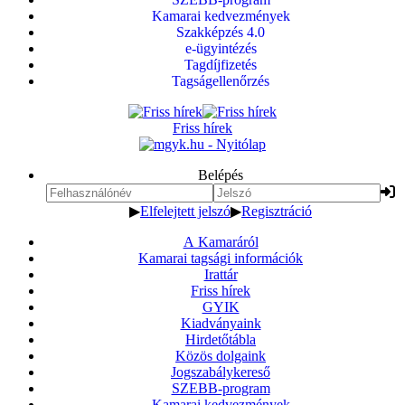
Kamarai kedvezmények
Szakképzés 4.0
e-ügyintézés
Tagdíjfizetés
Tagságellenőrzés
Friss hírek
Belépés
▶
Elfelejtett jelszó
▶
Regisztráció
A Kamaráról
Kamarai tagsági információk
Irattár
Friss hírek
GYIK
Kiadványaink
Hirdetőtábla
Közös dolgaink
Jogszabálykereső
SZEBB-program
Kamarai kedvezmények