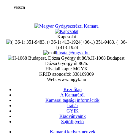
vissza
Kapcsolat
(+36-1) 351-9483, (+36-
1) 413-1924
hivatal@mgyk.hu
H-1068 Budapest,
Dózsa György út 86/b.
Hivatali kapu: MGYK
KRID azonosító: 338169369
Web: www.mgyk.hu
Kezdőlap
A Kamaráról
Kamarai tagsági információk
Irattár
GYIK
Kiadványaink
Sajtófigyelő
Kamarai kedvezmények