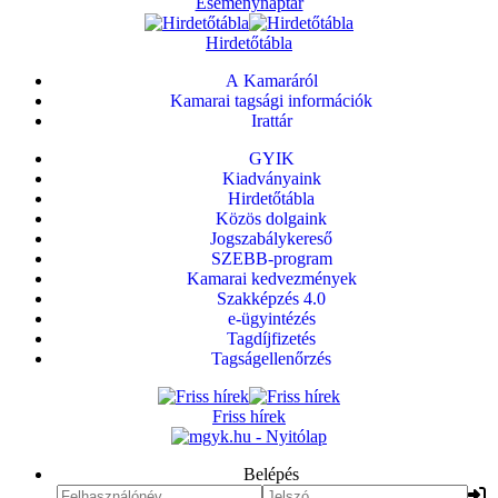
Eseménynaptár
Hirdetőtábla
A Kamaráról
Kamarai tagsági információk
Irattár
GYIK
Kiadványaink
Hirdetőtábla
Közös dolgaink
Jogszabálykereső
SZEBB-program
Kamarai kedvezmények
Szakképzés 4.0
e-ügyintézés
Tagdíjfizetés
Tagságellenőrzés
Friss hírek
Belépés