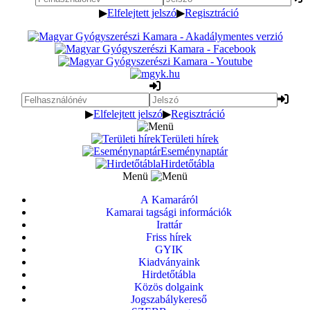
▶
Elfelejtett jelszó
▶
Regisztráció
▶
Elfelejtett jelszó
▶
Regisztráció
Területi hírek
Eseménynaptár
Hirdetőtábla
Menü
A Kamaráról
Kamarai tagsági információk
Irattár
Friss hírek
GYIK
Kiadványaink
Hirdetőtábla
Közös dolgaink
Jogszabálykereső