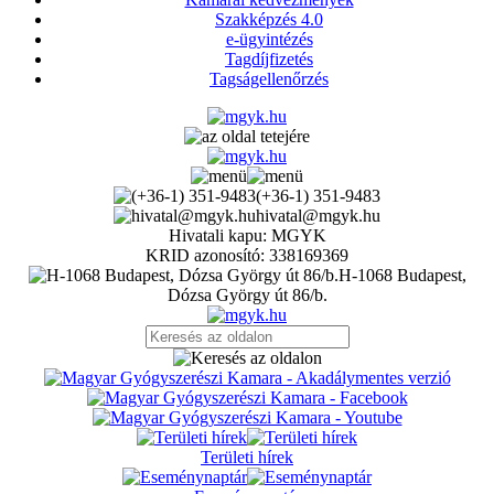
Szakképzés 4.0
e-ügyintézés
Tagdíjfizetés
Tagságellenőrzés
(+36-1) 351-9483
hivatal@mgyk.hu
Hivatali kapu: MGYK
KRID azonosító: 338169369
H-1068 Budapest,
Dózsa György út 86/b.
Területi hírek