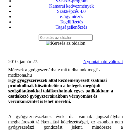
SZEBB-program
Kamarai kedvezmények
Szakképzés 4.0
e-ügyintézés
Tagdíjfizetés
Tagságellenőrzés
2010. január 27.
Nyomtatható változat
Mérések a gyógyszertárban: mit tudhatunk meg? -
medizona.hu
Egy gyógyszerészek által kezdeményezett szakmai
protokollnak köszönhetően a betegek megújult
szolgáltatásokkal találkozhatnak egyes patikákban: a
csatlakozó gyógyszertárakban vérnyomást és
vércukorszintet is lehet méretni.
A gyógyszerészeknek évek óta vannak jogszabályban
meghatározott tájékoztatási kötelezettségei, ez azonban nem
gyógyszerészi gondozást jelent, mindössze a