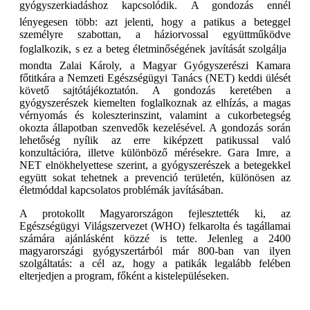
gyógyszerkiadáshoz kapcsolódik. A gondozás ennél
lényegesen több: azt jelenti, hogy a patikus a beteggel
személyre szabottan, a háziorvossal együttműködve
foglalkozik, s ez a beteg életminőségének javítását szolgálja 
mondta Zalai Károly, a Magyar Gyógyszerészi Kamara
főtitkára a Nemzeti Egészségügyi Tanács (NET) keddi ülését
követő sajtótájékoztatón. A gondozás keretében a
gyógyszerészek kiemelten foglalkoznak az elhízás, a magas
vérnyomás és koleszterinszint, valamint a cukorbetegség
okozta állapotban szenvedők kezelésével. A gondozás során
lehetőség nyílik az erre kiképzett patikussal való
konzultációra, illetve különböző mérésekre. Gara Imre, a
NET elnökhelyettese szerint, a gyógyszerészek a betegekkel
együtt sokat tehetnek a prevenció területén, különösen az
életmóddal kapcsolatos problémák javításában.
A protokollt Magyarországon fejlesztették ki, az
Egészségügyi Világszervezet (WHO) felkarolta és tagállamai
számára ajánlásként közzé is tette. Jelenleg a 2400
magyarországi gyógyszertárból már 800-ban van ilyen
szolgáltatás: a cél az, hogy a patikák legalább felében
elterjedjen a program, főként a kistelepüléseken.