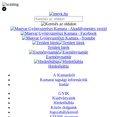
Területi hírek
Eseménynaptár
Hirdetőtábla
A Kamaráról
Kamarai tagsági információk
Irattár
GYIK
Kiadványaink
Hirdetőtábla
Közös dolgaink
Jogszabálykereső
SZEBB-program