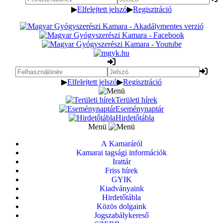
▶
Elfelejtett jelszó
▶
Regisztráció
▶
Elfelejtett jelszó
▶
Regisztráció
Területi hírek
Eseménynaptár
Hirdetőtábla
Menü
A Kamaráról
Kamarai tagsági információk
Irattár
Friss hírek
GYIK
Kiadványaink
Hirdetőtábla
Közös dolgaink
Jogszabálykereső