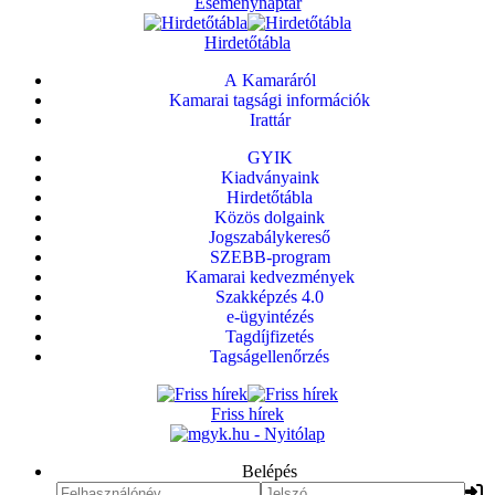
Eseménynaptár
Hirdetőtábla
A Kamaráról
Kamarai tagsági információk
Irattár
GYIK
Kiadványaink
Hirdetőtábla
Közös dolgaink
Jogszabálykereső
SZEBB-program
Kamarai kedvezmények
Szakképzés 4.0
e-ügyintézés
Tagdíjfizetés
Tagságellenőrzés
Friss hírek
Belépés