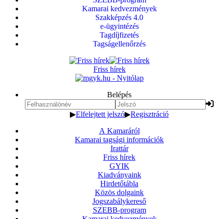
Kamarai kedvezmények
Szakképzés 4.0
e-ügyintézés
Tagdíjfizetés
Tagságellenőrzés
Friss hírek
Belépés
▶
Elfelejtett jelszó
▶
Regisztráció
A Kamaráról
Kamarai tagsági információk
Irattár
Friss hírek
GYIK
Kiadványaink
Hirdetőtábla
Közös dolgaink
Jogszabálykereső
SZEBB-program
Kamarai kedvezmények