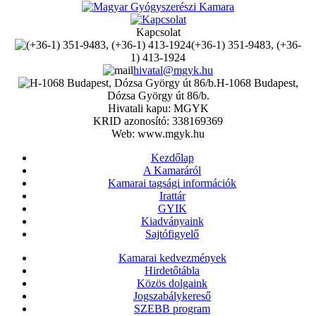
Kapcsolat
(+36-1) 351-9483, (+36-
1) 413-1924
hivatal@mgyk.hu
H-1068 Budapest,
Dózsa György út 86/b.
Hivatali kapu: MGYK
KRID azonosító: 338169369
Web: www.mgyk.hu
Kezdőlap
A Kamaráról
Kamarai tagsági információk
Irattár
GYIK
Kiadványaink
Sajtófigyelő
Kamarai kedvezmények
Hirdetőtábla
Közös dolgaink
Jogszabálykereső
SZEBB program