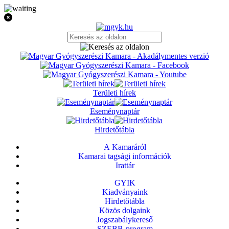
Területi hírek
Eseménynaptár
Hirdetőtábla
A Kamaráról
Kamarai tagsági információk
Irattár
GYIK
Kiadványaink
Hirdetőtábla
Közös dolgaink
Jogszabálykereső
SZEBB-program