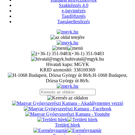
Szakképzés 4.0
e-ügyintézés
Tagdíjfizetés
Tagságellenőrzés
(+36-1) 351-9483
hivatal@mgyk.hu
Hivatali kapu: MGYK
KRID azonosító: 338169369
H-1068 Budapest,
Dózsa György út 86/b.
Területi hírek