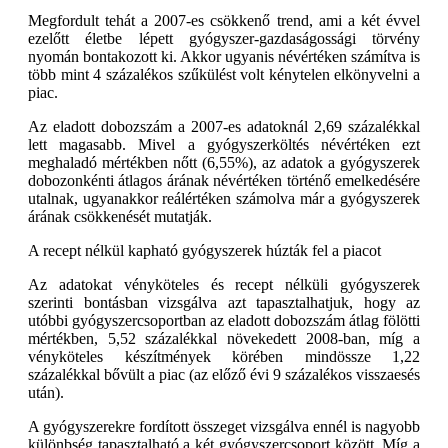
Megfordult tehát a 2007-es csökkenő trend, ami a két évvel
ezelőtt életbe lépett gyógyszer-gazdaságossági törvény
nyomán bontakozott ki. Akkor ugyanis névértéken számítva is
több mint 4 százalékos szűkülést volt kénytelen elkönyvelni a
piac.
Az eladott dobozszám a 2007-es adatoknál 2,69 százalékkal
lett magasabb. Mivel a gyógyszerköltés névértéken ezt
meghaladó mértékben nőtt (6,55%), az adatok a gyógyszerek
dobozonkénti átlagos árának névértéken történő emelkedésére
utalnak, ugyanakkor reálértéken számolva már a gyógyszerek
árának csökkenését mutatják.
A recept nélkül kapható gyógyszerek húzták fel a piacot
Az adatokat vényköteles és recept nélküli gyógyszerek
szerinti bontásban vizsgálva azt tapasztalhatjuk, hogy az
utóbbi gyógyszercsoportban az eladott dobozszám átlag fölötti
mértékben, 5,52 százalékkal növekedett 2008-ban, míg a
vényköteles készítmények körében mindössze 1,22
százalékkal bővült a piac (az előző évi 9 százalékos visszaesés
után).
A gyógyszerekre fordított összeget vizsgálva ennél is nagyobb
különbség tapasztalható a két gyógyszercsoport között. Míg a