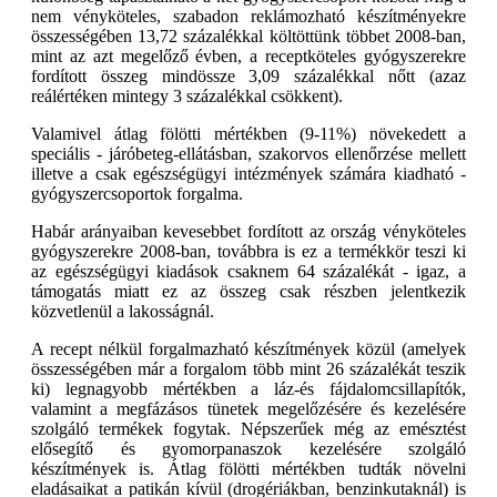
nem vényköteles, szabadon reklámozható készítményekre
összességében 13,72 százalékkal költöttünk többet 2008-ban,
mint az azt megelőző évben, a receptköteles gyógyszerekre
fordított összeg mindössze 3,09 százalékkal nőtt (azaz
reálértéken mintegy 3 százalékkal csökkent).
Valamivel átlag fölötti mértékben (9-11%) növekedett a
speciális - járóbeteg-ellátásban, szakorvos ellenőrzése mellett
illetve a csak egészségügyi intézmények számára kiadható -
gyógyszercsoportok forgalma.
Habár arányaiban kevesebbet fordított az ország vényköteles
gyógyszerekre 2008-ban, továbbra is ez a termékkör teszi ki
az egészségügyi kiadások csaknem 64 százalékát - igaz, a
támogatás miatt ez az összeg csak részben jelentkezik
közvetlenül a lakosságnál.
A recept nélkül forgalmazható készítmények közül (amelyek
összességében már a forgalom több mint 26 százalékát teszik
ki) legnagyobb mértékben a láz-és fájdalomcsillapítók,
valamint a megfázásos tünetek megelőzésére és kezelésére
szolgáló termékek fogytak. Népszerűek még az emésztést
elősegítő és gyomorpanaszok kezelésére szolgáló
készítmények is. Átlag fölötti mértékben tudták növelni
eladásaikat a patikán kívül (drogériákban, benzinkutaknál) is