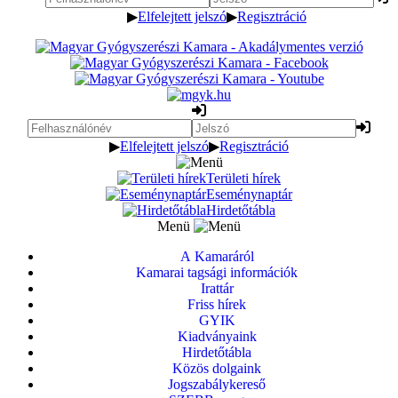
▶
Elfelejtett jelszó
▶
Regisztráció
▶
Elfelejtett jelszó
▶
Regisztráció
Területi hírek
Eseménynaptár
Hirdetőtábla
Menü
A Kamaráról
Kamarai tagsági információk
Irattár
Friss hírek
GYIK
Kiadványaink
Hirdetőtábla
Közös dolgaink
Jogszabálykereső