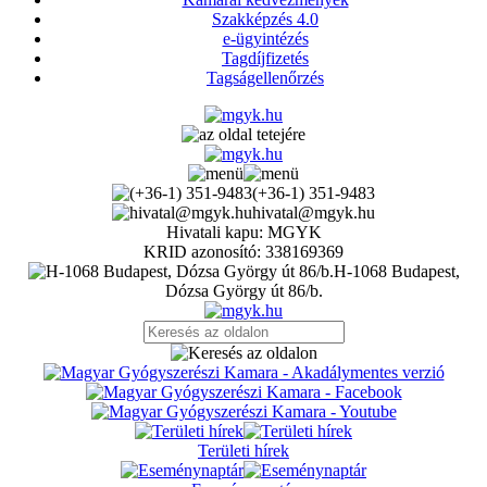
Szakképzés 4.0
e-ügyintézés
Tagdíjfizetés
Tagságellenőrzés
(+36-1) 351-9483
hivatal@mgyk.hu
Hivatali kapu: MGYK
KRID azonosító: 338169369
H-1068 Budapest,
Dózsa György út 86/b.
Területi hírek