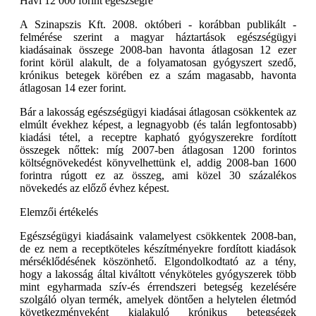
Havi 12 000 forint egészségre
A Szinapszis Kft. 2008. októberi - korábban publikált -
felmérése szerint a magyar háztartások egészségügyi
kiadásainak összege 2008-ban havonta átlagosan 12 ezer
forint körül alakult, de a folyamatosan gyógyszert szedő,
krónikus betegek körében ez a szám magasabb, havonta
átlagosan 14 ezer forint.
Bár a lakosság egészségügyi kiadásai átlagosan csökkentek az
elmúlt évekhez képest, a legnagyobb (és talán legfontosabb)
kiadási tétel, a receptre kapható gyógyszerekre fordított
összegek nőttek: míg 2007-ben átlagosan 1200 forintos
költségnövekedést könyvelhettünk el, addig 2008-ban 1600
forintra rúgott ez az összeg, ami közel 30 százalékos
növekedés az előző évhez képest.
Elemzői értékelés
Egészségügyi kiadásaink valamelyest csökkentek 2008-ban,
de ez nem a receptköteles készítményekre fordított kiadások
mérséklődésének köszönhető. Elgondolkodtató az a tény,
hogy a lakosság által kiváltott vényköteles gyógyszerek több
mint egyharmada szív-és érrendszeri betegség kezelésére
szolgáló olyan termék, amelyek döntően a helytelen életmód
következményeként kialakuló krónikus betegségek