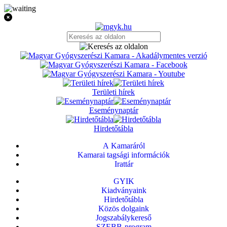
Területi hírek
Eseménynaptár
Hirdetőtábla
A Kamaráról
Kamarai tagsági információk
Irattár
GYIK
Kiadványaink
Hirdetőtábla
Közös dolgaink
Jogszabálykereső
SZEBB-program