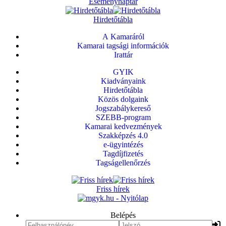
Eseménynaptár
Hirdetőtábla
A Kamaráról
Kamarai tagsági információk
Irattár
GYIK
Kiadványaink
Hirdetőtábla
Közös dolgaink
Jogszabálykereső
SZEBB-program
Kamarai kedvezmények
Szakképzés 4.0
e-ügyintézés
Tagdíjfizetés
Tagságellenőrzés
Friss hírek
Belépés