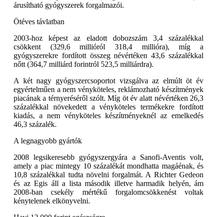
árusítható gyógyszerek forgalmazói.
Ötéves távlatban
2003-hoz képest az eladott dobozszám 3,4 százalékkal
csökkent (329,6 millióról 318,4 millióra), míg a
gyógyszerekre fordított összeg névértéken 43,6 százalékkal
nőtt (364,7 milliárd forintról 523,5 milliárdra).
A két nagy gyógyszercsoportot vizsgálva az elmúlt öt év
egyértelműen a nem vényköteles, reklámozható készítmények
piacának a térnyeréséről szólt. Míg öt év alatt névértéken 26,3
százalékkal növekedett a vényköteles termékekre fordított
kiadás, a nem vényköteles készítményeknél az emelkedés
46,3 százalék.
A legnagyobb gyártók
2008 legsikeresebb gyógyszergyára a Sanofi-Aventis volt,
amely a piac mintegy 10 százalékát mondhatta magáénak, és
10,8 százalékkal tudta növelni forgalmát. A Richter Gedeon
és az Egis áll a lista második illetve harmadik helyén, ám
2008-ban csekély mértékű forgalomcsökkenést voltak
kénytelenek elkönyvelni.