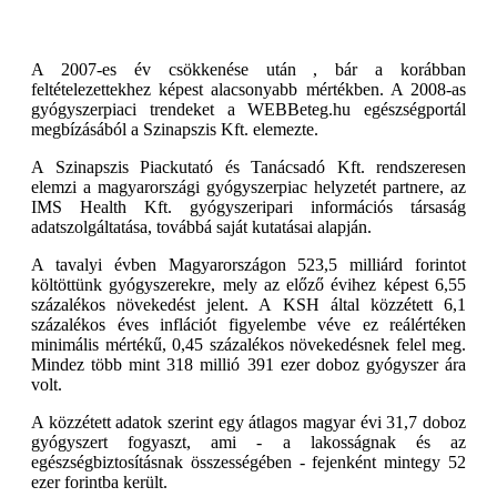
A 2007-es év csökkenése után , bár a korábban
feltételezettekhez képest alacsonyabb mértékben. A 2008-as
gyógyszerpiaci trendeket a WEBBeteg.hu egészségportál
megbízásából a Szinapszis Kft. elemezte.
A Szinapszis Piackutató és Tanácsadó Kft. rendszeresen
elemzi a magyarországi gyógyszerpiac helyzetét partnere, az
IMS Health Kft. gyógyszeripari információs társaság
adatszolgáltatása, továbbá saját kutatásai alapján.
A tavalyi évben Magyarországon 523,5 milliárd forintot
költöttünk gyógyszerekre, mely az előző évihez képest 6,55
százalékos növekedést jelent. A KSH által közzétett 6,1
százalékos éves inflációt figyelembe véve ez reálértéken
minimális mértékű, 0,45 százalékos növekedésnek felel meg.
Mindez több mint 318 millió 391 ezer doboz gyógyszer ára
volt.
A közzétett adatok szerint egy átlagos magyar évi 31,7 doboz
gyógyszert fogyaszt, ami - a lakosságnak és az
egészségbiztosításnak összességében - fejenként mintegy 52
ezer forintba került.