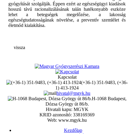
gyógyítását szolgálják. Éppen ezért az egészségügyi kiadások
hosszú távú racionalizálásának talán hatékonyabb eszköze
lehet a betegségek megelőzése, a lakosság
egészségtudatosságának növelése, a preventív szemlélet és
életmód kialakítása.
vissza
Kapcsolat
(+36-1) 351-9483, (+36-
1) 413-1924
hivatal@mgyk.hu
H-1068 Budapest,
Dózsa György út 86/b.
Hivatali kapu: MGYK
KRID azonosító: 338169369
Web: www.mgyk.hu
Kezdőlap