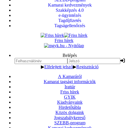
Kamarai kedvezmények
Szakképzés 4.0
e-ügyintézés
Tagdíjfizetés
Tagságellenőrzés
Friss hírek
Belépés
▶
Elfelejtett jelszó
▶
Regisztráció
A Kamaráról
Kamarai tagsági információk
Irattár
Friss hírek
GYIK
Kiadványaink
Hirdetőtábla
Közös dolgaink
Jogszabálykereső
SZEBB-program
Kamarai kedvezmények