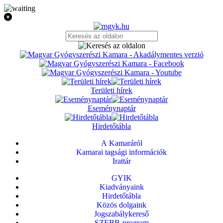
Területi hírek
Eseménynaptár
Hirdetőtábla
A Kamaráról
Kamarai tagsági információk
Irattár
GYIK
Kiadványaink
Hirdetőtábla
Közös dolgaink
Jogszabálykereső
SZEBB-program