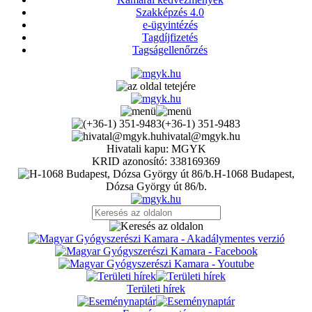
Szakképzés 4.0
e-ügyintézés
Tagdíjfizetés
Tagságellenőrzés
(+36-1) 351-9483
hivatal@mgyk.hu
Hivatali kapu: MGYK
KRID azonosító: 338169369
H-1068 Budapest,
Dózsa György út 86/b.
Területi hírek