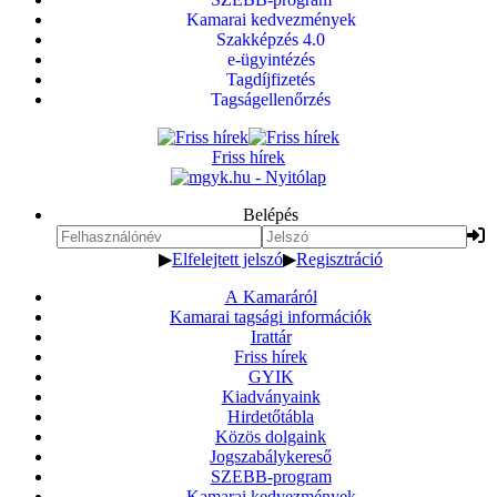
Kamarai kedvezmények
Szakképzés 4.0
e-ügyintézés
Tagdíjfizetés
Tagságellenőrzés
Friss hírek
Belépés
▶
Elfelejtett jelszó
▶
Regisztráció
A Kamaráról
Kamarai tagsági információk
Irattár
Friss hírek
GYIK
Kiadványaink
Hirdetőtábla
Közös dolgaink
Jogszabálykereső
SZEBB-program
Kamarai kedvezmények