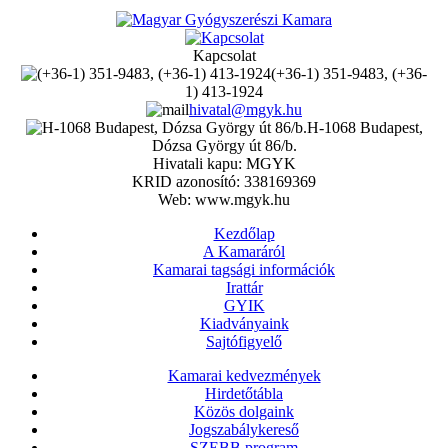
Kapcsolat
(+36-1) 351-9483, (+36-
1) 413-1924
hivatal@mgyk.hu
H-1068 Budapest,
Dózsa György út 86/b.
Hivatali kapu: MGYK
KRID azonosító: 338169369
Web: www.mgyk.hu
Kezdőlap
A Kamaráról
Kamarai tagsági információk
Irattár
GYIK
Kiadványaink
Sajtófigyelő
Kamarai kedvezmények
Hirdetőtábla
Közös dolgaink
Jogszabálykereső
SZEBB program