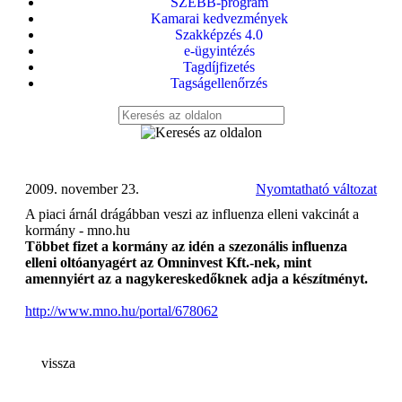
SZEBB-program
Kamarai kedvezmények
Szakképzés 4.0
e-ügyintézés
Tagdíjfizetés
Tagságellenőrzés
2009. november 23.
Nyomtatható változat
A piaci árnál drágábban veszi az influenza elleni vakcinát a
kormány - mno.hu
Többet fizet a kormány az idén a szezonális influenza
elleni oltóanyagért az Omninvest Kft.-nek, mint
amennyiért az a nagykereskedőknek adja a készítményt.
http://www.mno.hu/portal/678062
vissza