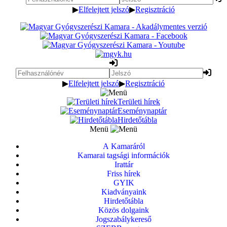
▶
Elfelejtett jelszó
▶
Regisztráció
▶
Elfelejtett jelszó
▶
Regisztráció
Területi hírek
Eseménynaptár
Hirdetőtábla
Menü
A Kamaráról
Kamarai tagsági információk
Irattár
Friss hírek
GYIK
Kiadványaink
Hirdetőtábla
Közös dolgaink
Jogszabálykereső