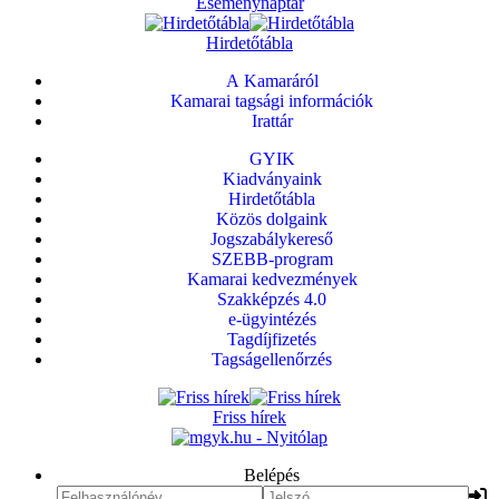
Eseménynaptár
Hirdetőtábla
A Kamaráról
Kamarai tagsági információk
Irattár
GYIK
Kiadványaink
Hirdetőtábla
Közös dolgaink
Jogszabálykereső
SZEBB-program
Kamarai kedvezmények
Szakképzés 4.0
e-ügyintézés
Tagdíjfizetés
Tagságellenőrzés
Friss hírek
Belépés