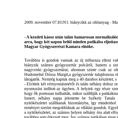
2009. november 07.
H1N1: hiánycikk az oltóanyag - M
- A kezdeti káosz után talán hamarosan normalizáló
arra, hogy két napon belül minden patikába eljuttas
Magyar Gyógyszerészi Kamara elnöke.
Továbbra is gondok vannak az új influenza elleni vak
hiányzik számos gyógyszertár polcáról, hanem a szez
nagycenki gyógyszertárat, ahonnan szinte csak az olt
Hudomelné Dózsa Margit,a gyógyszertár tulajdonosa elmon
látogatók. Nemrég kaptuk meg a 40 darabos készletet, s 
- Elvittek két vérnyomásmérőt és talán néhány doboz orvo
nyomozást indított az ügyben. A helyiek egy része sze
hogy ők pontosan tudhatták, mikor szállítják a patikákna
Ismert, néhány napja jelentette be Székely Tamás 
nyitókészletet szállítanak bizományba, így mindenhol
reményei szerint megoldódnak az ellátási gondok. Egy
a nyitókészletet, az számos helyen néhány óra alatt 
továbbra sem érkezett meg. Így számos patikában most