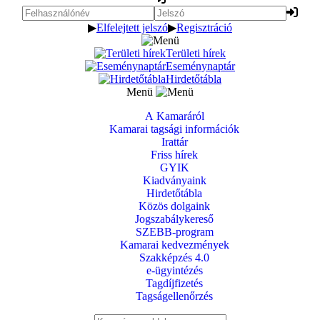
▶
Elfelejtett jelszó
▶
Regisztráció
Területi hírek
Eseménynaptár
Hirdetőtábla
Menü
A Kamaráról
Kamarai tagsági információk
Irattár
Friss hírek
GYIK
Kiadványaink
Hirdetőtábla
Közös dolgaink
Jogszabálykereső
SZEBB-program
Kamarai kedvezmények
Szakképzés 4.0
e-ügyintézés
Tagdíjfizetés
Tagságellenőrzés