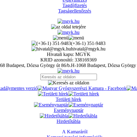
Tagdíjfizetés
Tagságellenőrzés
(+36-1) 351-9483
hivatal@mgyk.hu
Hivatali kapu: MGYK
KRID azonosító: 338169369
H-1068 Budapest, Dózsa György 
Területi hírek
Eseménynaptár
Hirdetőtábla
A Kamaráról