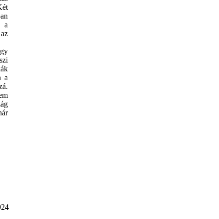
Két
ban
k a
 az
ogy
szi
kák
n a
zá.
nem
zág
nár
924