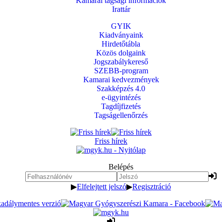
Kamarai tagsági információk
Irattár
GYIK
Kiadványaink
Hirdetőtábla
Közös dolgaink
Jogszabálykereső
SZEBB-program
Kamarai kedvezmények
Szakképzés 4.0
e-ügyintézés
Tagdíjfizetés
Tagságellenőrzés
Friss hírek
Belépés
▶
Elfelejtett jelszó
▶
Regisztráció