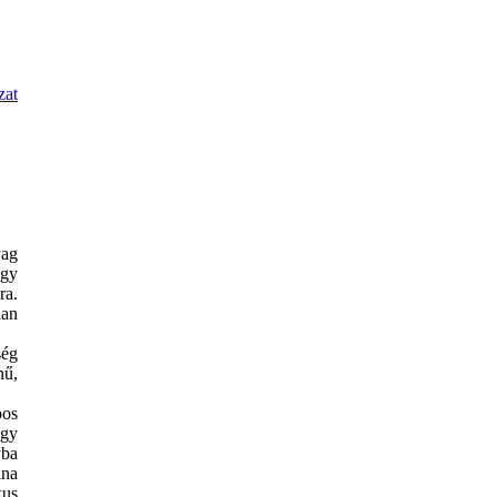
zat
yag
egy
ra.
lan
ség
nű,
bos
ogy
yba
ina
kus