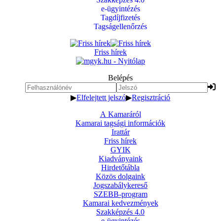
e-ügyintézés
Tagdíjfizetés
Tagságellenőrzés
Friss hírek
Belépés
▶
Elfelejtett jelszó
▶
Regisztráció
A Kamaráról
Kamarai tagsági információk
Irattár
Friss hírek
GYIK
Kiadványaink
Hirdetőtábla
Közös dolgaink
Jogszabálykereső
SZEBB-program
Kamarai kedvezmények
Szakképzés 4.0
e-ügyintézés