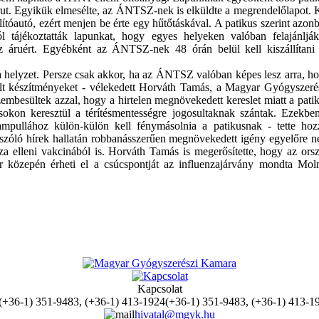
árut. Egyikük elmesélte, az ÁNTSZ-nek is elküldte a megrendelőlapot. 
ítóautó, ezért menjen be érte egy hűtőtáskával. A patikus szerint azon
tájékoztatták lapunkat, hogy egyes helyeken valóban felajánljá
 áruért. Egyébként az ÁNTSZ-nek 48 órán belül kell kiszállítani
a helyzet. Persze csak akkor, ha az ÁNTSZ valóban képes lesz arra, h
elt készítményeket - vélekedett Horváth Tamás, a Magyar Gyógyszeré
mbesültek azzal, hogy a hirtelen megnövekedett kereslet miatt a pati
osokon keresztül a térítésmentességre jogosultaknak szántak. Ezekbe
mpullához külön-külön kell fénymásolnia a patikusnak - tette hoz
ól szóló hírek hallatán robbanásszerűen megnövekedett igény egyelőre 
za elleni vakcinából is. Horváth Tamás is megerősítette, hogy az ors
közepén érheti el a csúcspontját az influenzajárvány mondta Mol
Kapcsolat
(+36-1) 351-9483, (+36-1) 413-1
hivatal@mgyk.hu