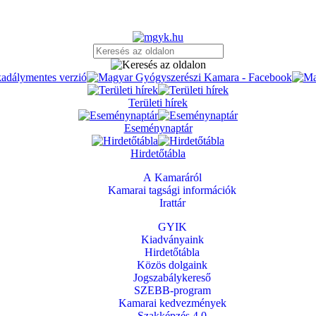
Területi hírek
Eseménynaptár
Hirdetőtábla
A Kamaráról
Kamarai tagsági információk
Irattár
GYIK
Kiadványaink
Hirdetőtábla
Közös dolgaink
Jogszabálykereső
SZEBB-program
Kamarai kedvezmények
Szakképzés 4.0