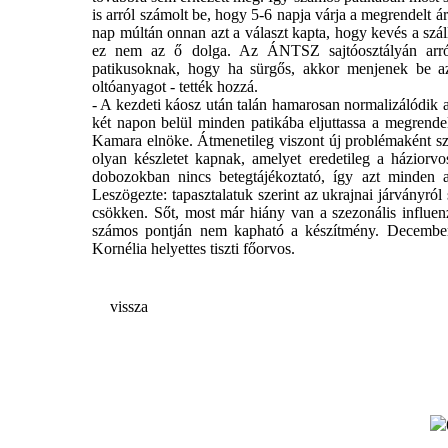
is arról számolt be, hogy 5-6 napja várja a megrendelt 
nap múltán onnan azt a választ kapta, hogy kevés a száll
ez nem az ő dolga. Az ÁNTSZ sajtóosztályán arról 
patikusoknak, hogy ha sürgős, akkor menjenek be az
oltóanyagot - tették hozzá.
- A kezdeti káosz után talán hamarosan normalizálódik 
két napon belül minden patikába eljuttassa a megrend
Kamara elnöke. Átmenetileg viszont új problémaként sze
olyan készletet kapnak, amelyet eredetileg a háziorv
dobozokban nincs betegtájékoztató, így azt minden a
Leszögezte: tapasztalatuk szerint az ukrajnai járványr
csökken. Sőt, most már hiány van a szezonális influen
számos pontján nem kapható a készítmény. December 
Kornélia helyettes tiszti főorvos.
vissza