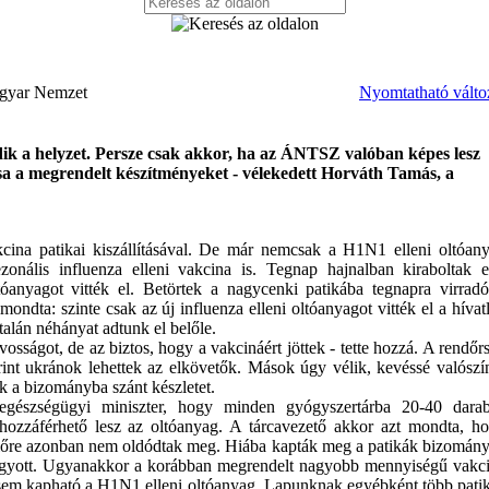
agyar Nemzet
Nyomtatható válto
dik a helyzet. Persze csak akkor, ha az ÁNTSZ valóban képes lesz
sa a megrendelt készítményeket - vélekedett Horváth Tamás, a
cina patikai kiszállításával. De már nemcsak a H1N1 elleni oltóan
onális influenza elleni vakcina is. Tegnap hajnalban kiraboltak 
óanyagot vitték el. Betörtek a nagycenki patikába tegnapra virradó
dta: szinte csak az új influenza elleni oltóanyagot vitték el a hívat
talán néhányat adtunk el belőle.
sságot, de az biztos, hogy a vakcináért jöttek - tette hozzá. A rendőr
rint ukránok lehettek az elkövetők. Mások úgy vélik, kevéssé valószí
k a bizományba szánt készletet.
egészségügyi miniszter, hogy minden gyógyszertárba 20-40 dara
 hozzáférhető lesz az oltóanyag. A tárcavezető akkor azt mondta, h
előre azonban nem oldódtak meg. Hiába kapták meg a patikák bizomán
elfogyott. Ugyanakkor a korábban megrendelt nagyobb mennyiségű vakc
 sem kapható a H1N1 elleni oltóanyag. Lapunknak egyébként több pati