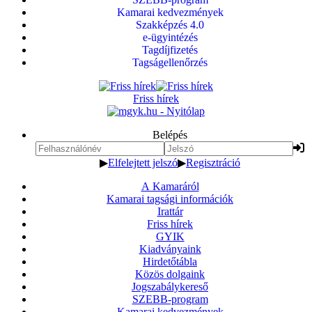
Kamarai kedvezmények
Szakképzés 4.0
e-ügyintézés
Tagdíjfizetés
Tagságellenőrzés
Friss hírek
Belépés
▶
Elfelejtett jelszó
▶
Regisztráció
A Kamaráról
Kamarai tagsági információk
Irattár
Friss hírek
GYIK
Kiadványaink
Hirdetőtábla
Közös dolgaink
Jogszabálykereső
SZEBB-program
Kamarai kedvezmények