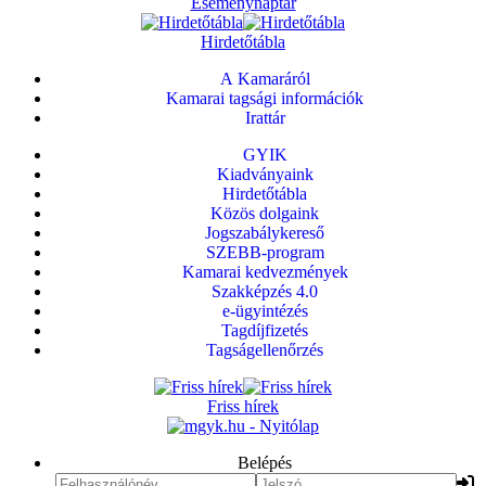
Eseménynaptár
Hirdetőtábla
A Kamaráról
Kamarai tagsági információk
Irattár
GYIK
Kiadványaink
Hirdetőtábla
Közös dolgaink
Jogszabálykereső
SZEBB-program
Kamarai kedvezmények
Szakképzés 4.0
e-ügyintézés
Tagdíjfizetés
Tagságellenőrzés
Friss hírek
Belépés