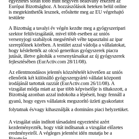
egyeztetés során több mint negyven beadvány érkezett az
Európai Bizottsághoz. A hozzászólások heteken belül online
is megtekinthetők lesznek, erősítette meg az EU végrehajtó
testülete
A Bizottság a tavalyi év végén kezdte meg a gyógyszeripari
szektor felülvizsgálatát, mivel több esetben az uniós
versenyjogi szabályok megsértését vélte tapasztalni az ipar
szereplőinek körében. A testület azzal vádolja a vállalatokat,
hogy késleltették az olcsó generikus gyógyszerek piacra
jutását, illetve gátolták a versenytársaikat az új gyógyszerek
fejlesztésében (EurActiv.com 28/11/08).
Az ellentmondásos jelentés közzétételét követően az uniós
ellenőrök két különálló gyógyszergyártó vállalat központi
irodájánál tartottak razziát (EurActiv.com 26/11/08). A
vizsgálat módja miatt az ipar több képviselője is tiltakozott, a
Bizottság azonban azzal indokolta a lépéseit, hogy fennáll a
gyanú, hogy egyes vállalatok megszorító üzleti gyakorlatot
folytatnak és/vagy kihasználják a domináns piaci helyzetüket.
A vizsgálat után indított társadalmi egyeztetést azért
kezdeményezték, hogy vitát indítsanak a vizsgálat előzetes
eredményeiről. A végleges jelentést idén mutatja be a
Bizottság.