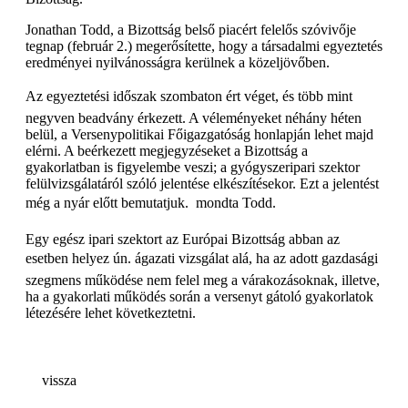
Jonathan Todd, a Bizottság belső piacért felelős szóvivője
tegnap (február 2.) megerősítette, hogy a társadalmi egyeztetés
eredményei nyilvánosságra kerülnek a közeljövőben.
Az egyeztetési időszak szombaton ért véget, és több mint
negyven beadvány érkezett. A véleményeket néhány héten
belül, a Versenypolitikai Főigazgatóság honlapján lehet majd
elérni. A beérkezett megjegyzéseket a Bizottság a
gyakorlatban is figyelembe veszi; a gyógyszeripari szektor
felülvizsgálatáról szóló jelentése elkészítésekor. Ezt a jelentést
még a nyár előtt bemutatjuk.  mondta Todd.
Egy egész ipari szektort az Európai Bizottság abban az
esetben helyez ún. ágazati vizsgálat alá, ha az adott gazdasági
szegmens működése nem felel meg a várakozásoknak, illetve,
ha a gyakorlati működés során a versenyt gátoló gyakorlatok
létezésére lehet következtetni.
vissza