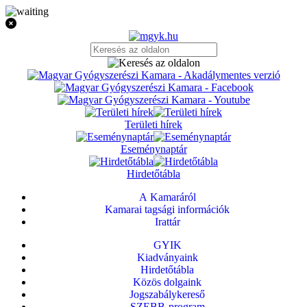
Területi hírek
Eseménynaptár
Hirdetőtábla
A Kamaráról
Kamarai tagsági információk
Irattár
GYIK
Kiadványaink
Hirdetőtábla
Közös dolgaink
Jogszabálykereső
SZEBB-program