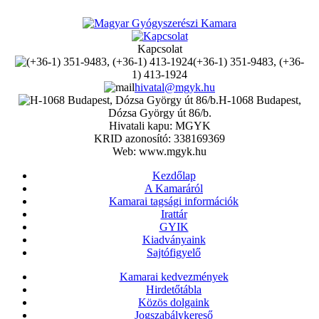
Kapcsolat
(+36-1) 351-9483, (+36-
1) 413-1924
hivatal@mgyk.hu
H-1068 Budapest,
Dózsa György út 86/b.
Hivatali kapu: MGYK
KRID azonosító: 338169369
Web: www.mgyk.hu
Kezdőlap
A Kamaráról
Kamarai tagsági információk
Irattár
GYIK
Kiadványaink
Sajtófigyelő
Kamarai kedvezmények
Hirdetőtábla
Közös dolgaink
Jogszabálykereső