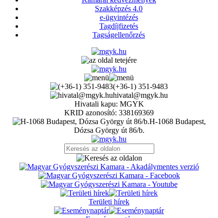
Szakképzés 4.0
e-ügyintézés
Tagdíjfizetés
Tagságellenőrzés
(+36-1) 351-9483
hivatal@mgyk.hu
Hivatali kapu: MGYK
KRID azonosító: 338169369
H-1068 Budapest,
Dózsa György út 86/b.
Területi hírek