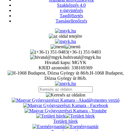
Szakképzés 4.0
e-ügyintézés
Tagdíjfizetés
Tagságellenőrzés
(+36-1) 351-9483
hivatal@mgyk.hu
Hivatali kapu: MGYK
KRID azonosító: 338169369
H-1068 Budapest,
Dózsa György út 86/b.
Területi hírek