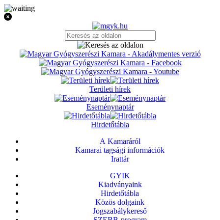
Területi hírek
Eseménynaptár
Hirdetőtábla
A Kamaráról
Kamarai tagsági információk
Irattár
GYIK
Kiadványaink
Hirdetőtábla
Közös dolgaink
Jogszabálykereső
SZEBB-program