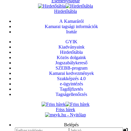
Eseménynaptár
Hirdetőtábla
A Kamaráról
Kamarai tagsági információk
Irattár
GYIK
Kiadványaink
Hirdetőtábla
Közös dolgaink
Jogszabálykereső
SZEBB-program
Kamarai kedvezmények
Szakképzés 4.0
e-ügyintézés
Tagdíjfizetés
Tagságellenőrzés
Friss hírek
Belépés