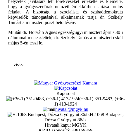
helyzetek javítására tett törekvéseket értékelte és kiemelte,
hogy a gyógyszertárak nemzeti érdekkörben tartása fontos
feladat. A bizottság a szocialista és szabaddemokrata
képviselők támogatásával alkalmasnak tartja dr. Székely
Tamást a miniszteri poszt betöltésére.
Miután dr. Horváth Ágnes egészségügyi minisztert április 30-i
dátummal menesztették, dr. Székely Tamás a miniszteri esküt
május 5-én teszi le.
vissza
Kapcsolat
(+36-1) 351-9483, (+36-
1) 413-1924
hivatal@mgyk.hu
H-1068 Budapest,
Dózsa György út 86/b.
Hivatali kapu: MGYK
KRID azonosító: 338169369