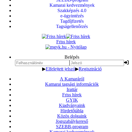
Kamarai kedvezmények
Szakképzés 4.0
e-ügyintézés
Tagdíjfizetés
Tagságellenőrzés
Friss hírek
Belépés
▶
Elfelejtett jelszó
▶
Regisztráció
A Kamaráról
Kamarai tagsági információk
Irattár
Friss hírek
GYIK
Kiadványaink
Hirdetőtábla
Közös dolgaink
Jogszabálykereső
SZEBB-program
Kamarai kedvezmények