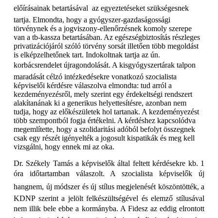
előírásainak betartásával  az egyeztetéseket szükségesnek
tartja. Elmondta, hogy a gyógyszer-gazdaságossági
törvénynek és a jogviszony-ellenőrzésnek komoly szerepe
van a tb-kassza betartásában. Az egészségbiztosítás részleges
privatizációjáról szóló törvény sorsát illetően több megoldást
is elképzelhetőnek tart. Indokoltnak tartja az ún.
korbácsrendelet újragondolását. A kisgyógyszertárak talpon
maradását célzó intézkedésekre vonatkozó szocialista
képviselői kérdésre válaszolva elmondta: tud arról a
kezdeményezésről, mely szerint egy érdekeltségi rendszert
alakítanának ki a generikus helyettesítésre, azonban nem
tudja, hogy az előkészületek hol tartanak. A kezdeményezést
több szempontból fogja értékelni. A kérdéshez kapcsolódva
megemlítette, hogy a szolidaritási adóból befolyt összegnek
csak egy részét igényelték a jogosult kispatikák és meg kell
vizsgálni, hogy ennek mi az oka.
Dr. Székely Tamás a képviselők által feltett kérdésekre kb. 1
óra időtartamban válaszolt. A szocialista képviselők új
hangnem, új módszer és új stílus megjelenését köszöntötték, a
KDNP szerint a jelölt felkészültségével és elemző stílusával
nem illik bele ebbe a kormányba. A Fidesz az eddig elrontott