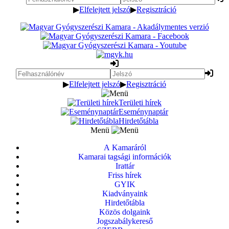
▶
Elfelejtett jelszó
▶
Regisztráció
▶
Elfelejtett jelszó
▶
Regisztráció
Területi hírek
Eseménynaptár
Hirdetőtábla
Menü
A Kamaráról
Kamarai tagsági információk
Irattár
Friss hírek
GYIK
Kiadványaink
Hirdetőtábla
Közös dolgaink
Jogszabálykereső