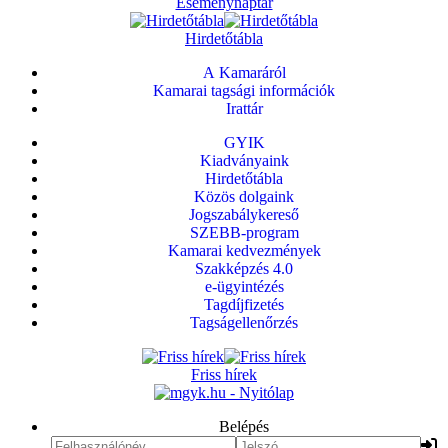
Eseménynaptár
Hirdetőtábla
A Kamaráról
Kamarai tagsági információk
Irattár
GYIK
Kiadványaink
Hirdetőtábla
Közös dolgaink
Jogszabálykereső
SZEBB-program
Kamarai kedvezmények
Szakképzés 4.0
e-ügyintézés
Tagdíjfizetés
Tagságellenőrzés
Friss hírek
Belépés