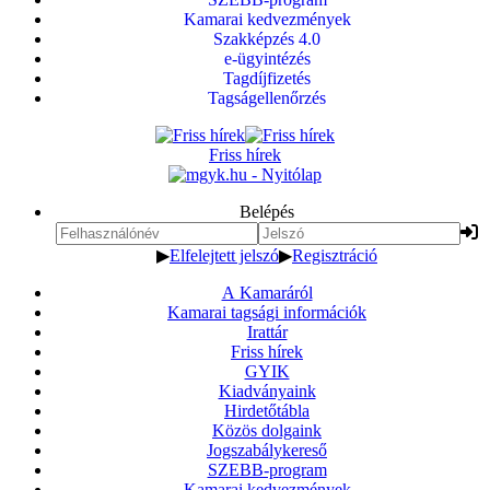
Kamarai kedvezmények
Szakképzés 4.0
e-ügyintézés
Tagdíjfizetés
Tagságellenőrzés
Friss hírek
Belépés
▶
Elfelejtett jelszó
▶
Regisztráció
A Kamaráról
Kamarai tagsági információk
Irattár
Friss hírek
GYIK
Kiadványaink
Hirdetőtábla
Közös dolgaink
Jogszabálykereső
SZEBB-program
Kamarai kedvezmények