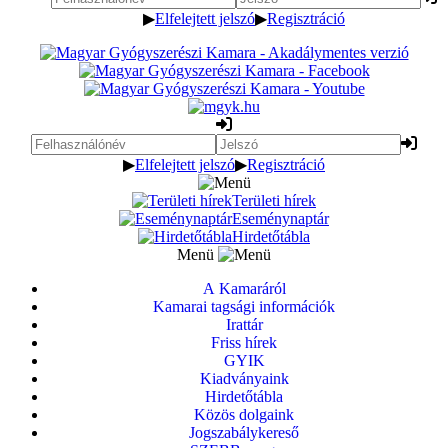
▶
Elfelejtett jelszó
▶
Regisztráció
▶
Elfelejtett jelszó
▶
Regisztráció
Területi hírek
Eseménynaptár
Hirdetőtábla
Menü
A Kamaráról
Kamarai tagsági információk
Irattár
Friss hírek
GYIK
Kiadványaink
Hirdetőtábla
Közös dolgaink
Jogszabálykereső