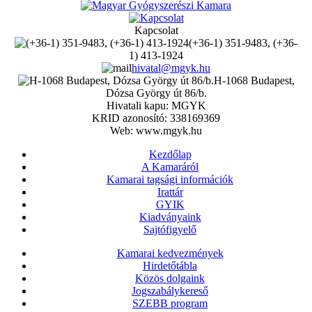
Kapcsolat
(+36-1) 351-9483, (+36-
1) 413-1924
hivatal@mgyk.hu
H-1068 Budapest,
Dózsa György út 86/b.
Hivatali kapu: MGYK
KRID azonosító: 338169369
Web: www.mgyk.hu
Kezdőlap
A Kamaráról
Kamarai tagsági információk
Irattár
GYIK
Kiadványaink
Sajtófigyelő
Kamarai kedvezmények
Hirdetőtábla
Közös dolgaink
Jogszabálykereső
SZEBB program