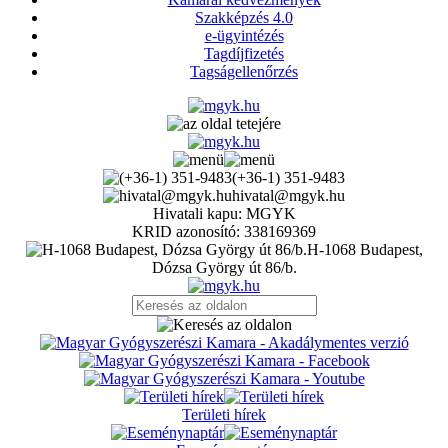
Szakképzés 4.0
e-ügyintézés
Tagdíjfizetés
Tagságellenőrzés
(+36-1) 351-9483
hivatal@mgyk.hu
Hivatali kapu: MGYK
KRID azonosító: 338169369
H-1068 Budapest,
Dózsa György út 86/b.
Területi hírek