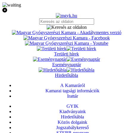
Területi hírek
Eseménynaptár
Hirdetőtábla
A Kamaráról
Kamarai tagsági információk
Irattár
GYIK
Kiadványaink
Hirdetőtábla
Közös dolgaink
Jogszabálykereső
SZEBB-program