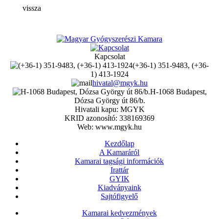
vissza
Kapcsolat
(+36-1) 351-9483, (+36-
1) 413-1924
hivatal@mgyk.hu
H-1068 Budapest,
Dózsa György út 86/b.
Hivatali kapu: MGYK
KRID azonosító: 338169369
Web: www.mgyk.hu
Kezdőlap
A Kamaráról
Kamarai tagsági információk
Irattár
GYIK
Kiadványaink
Sajtófigyelő
Kamarai kedvezmények