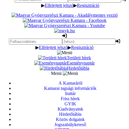
▶
Elfelejtett jelszó
▶
Regisztráció
▶
Elfelejtett jelszó
▶
Regisztráció
Területi hírek
Eseménynaptár
Hirdetőtábla
Menü
A Kamaráról
Kamarai tagsági információk
Irattár
Friss hírek
GYIK
Kiadványaink
Hirdetőtábla
Közös dolgaink
Jogszabálykereső