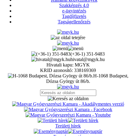
Szakképzés 4.0
e-ügyintézés
Tagdíjfizetés
Tagságellenőrzés
(+36-1) 351-9483
hivatal@mgyk.hu
Hivatali kapu: MGYK
KRID azonosító: 338169369
H-1068 Budapest,
Dózsa György út 86/b.
Területi hírek