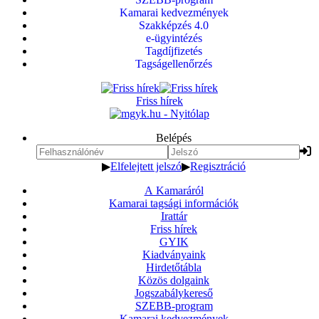
Kamarai kedvezmények
Szakképzés 4.0
e-ügyintézés
Tagdíjfizetés
Tagságellenőrzés
Friss hírek
Belépés
▶
Elfelejtett jelszó
▶
Regisztráció
A Kamaráról
Kamarai tagsági információk
Irattár
Friss hírek
GYIK
Kiadványaink
Hirdetőtábla
Közös dolgaink
Jogszabálykereső
SZEBB-program
Kamarai kedvezmények