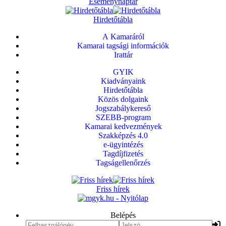
Eseménynaptár
Hirdetőtábla
A Kamaráról
Kamarai tagsági információk
Irattár
GYIK
Kiadványaink
Hirdetőtábla
Közös dolgaink
Jogszabálykereső
SZEBB-program
Kamarai kedvezmények
Szakképzés 4.0
e-ügyintézés
Tagdíjfizetés
Tagságellenőrzés
Friss hírek
Belépés