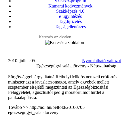
SZEBB-program
Kamarai kedvezmények
Szakképzés 4.0
e-ügyintézés
Tagdíjfizetés
Tagságellenőrzés
2010. július 05.
Nyomtatható változat
Egészségügyi salátatörvény - Népszabadság
Sürgősséggel tárgyaltatná Réthelyi Miklós nemzeti erőforrás
miniszter azt a javaslatcsomagot, amely egyebek mellett
szeptember elsejétől megszünteti az Egészségbiztosítási
Felügyeletet, agusztustól pedig moratóriumot hirdet a
patikaalapításra.
Tovább >> http://nol.hu/belfold/20100705-
egeszsegugyi_salatatorveny