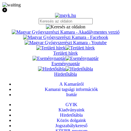
Területi hírek
Eseménynaptár
Hirdetőtábla
A Kamaráról
Kamarai tagsági információk
Irattár
GYIK
Kiadványaink
Hirdetőtábla
Közös dolgaink
Jogszabálykereső
SZEBB-program