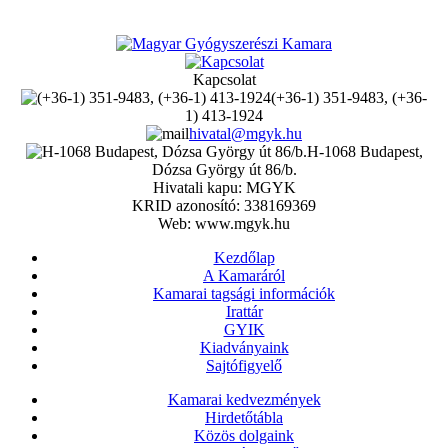
Kapcsolat
(+36-1) 351-9483, (+36-
1) 413-1924
hivatal@mgyk.hu
H-1068 Budapest,
Dózsa György út 86/b.
Hivatali kapu: MGYK
KRID azonosító: 338169369
Web: www.mgyk.hu
Kezdőlap
A Kamaráról
Kamarai tagsági információk
Irattár
GYIK
Kiadványaink
Sajtófigyelő
Kamarai kedvezmények
Hirdetőtábla
Közös dolgaink