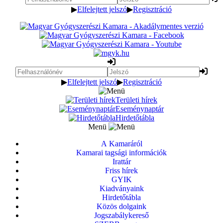
▶
Elfelejtett jelszó
▶
Regisztráció
▶
Elfelejtett jelszó
▶
Regisztráció
Területi hírek
Eseménynaptár
Hirdetőtábla
Menü
A Kamaráról
Kamarai tagsági információk
Irattár
Friss hírek
GYIK
Kiadványaink
Hirdetőtábla
Közös dolgaink
Jogszabálykereső