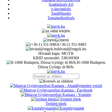
Szakképzés 4.0
e-ügyintézés
Tagdíjfizetés
Tagságellenőrzés
(+36-1) 351-9483
hivatal@mgyk.hu
Hivatali kapu: MGYK
KRID azonosító: 338169369
H-1068 Budapest,
Dózsa György út 86/b.
Területi hírek