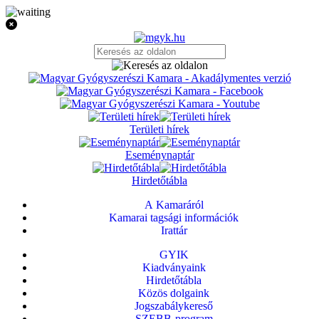
Területi hírek
Eseménynaptár
Hirdetőtábla
A Kamaráról
Kamarai tagsági információk
Irattár
GYIK
Kiadványaink
Hirdetőtábla
Közös dolgaink
Jogszabálykereső
SZEBB-program