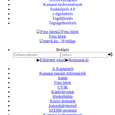
Kamarai kedvezmények
Szakképzés 4.0
e-ügyintézés
Tagdíjfizetés
Tagságellenőrzés
Friss hírek
Belépés
▶
Elfelejtett jelszó
▶
Regisztráció
A Kamaráról
Kamarai tagsági információk
Irattár
Friss hírek
GYIK
Kiadványaink
Hirdetőtábla
Közös dolgaink
Jogszabálykereső
SZEBB-program
Kamarai kedvezmények