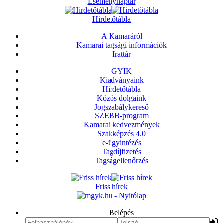
Eseménynaptár
Hirdetőtábla
A Kamaráról
Kamarai tagsági információk
Irattár
GYIK
Kiadványaink
Hirdetőtábla
Közös dolgaink
Jogszabálykereső
SZEBB-program
Kamarai kedvezmények
Szakképzés 4.0
e-ügyintézés
Tagdíjfizetés
Tagságellenőrzés
Friss hírek
Belépés