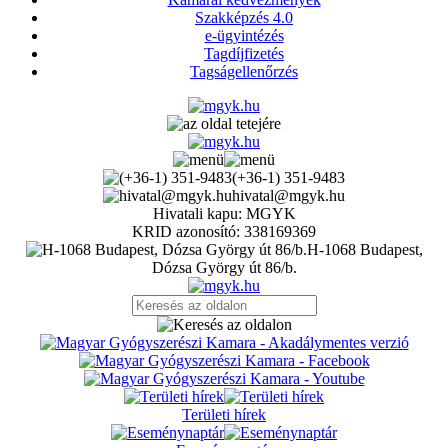
Szakképzés 4.0
e-ügyintézés
Tagdíjfizetés
Tagságellenőrzés
(+36-1) 351-9483
hivatal@mgyk.hu
Hivatali kapu: MGYK
KRID azonosító: 338169369
H-1068 Budapest,
Dózsa György út 86/b.
Területi hírek