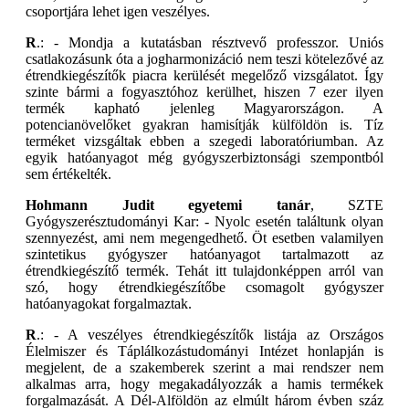
csoportjára lehet igen veszélyes.
R
.: - Mondja a kutatásban résztvevő professzor. Uniós
csatlakozásunk óta a jogharmonizáció nem teszi kötelezővé az
étrendkiegészítők piacra kerülését megelőző vizsgálatot. Így
szinte bármi a fogyasztóhoz kerülhet, hiszen 7 ezer ilyen
termék kapható jelenleg Magyarországon. A
potencianövelőket gyakran hamisítják külföldön is. Tíz
terméket vizsgáltak ebben a szegedi laboratóriumban. Az
egyik hatóanyagot még gyógyszerbiztonsági szempontból
sem értékelték.
Hohmann Judit egyetemi tanár
, SZTE
Gyógyszerésztudományi Kar: - Nyolc esetén találtunk olyan
szennyezést, ami nem megengedhető. Öt esetben valamilyen
szintetikus gyógyszer hatóanyagot tartalmazott az
étrendkiegészítő termék. Tehát itt tulajdonképpen arról van
szó, hogy étrendkiegészítőbe csomagolt gyógyszer
hatóanyagokat forgalmaztak.
R
.: - A veszélyes étrendkiegészítők listája az Országos
Élelmiszer és Táplálkozástudományi Intézet honlapján is
megjelent, de a szakemberek szerint a mai rendszer nem
alkalmas arra, hogy megakadályozzák a hamis termékek
forgalmazását. A Dél-Alföldön az elmúlt három évben száz