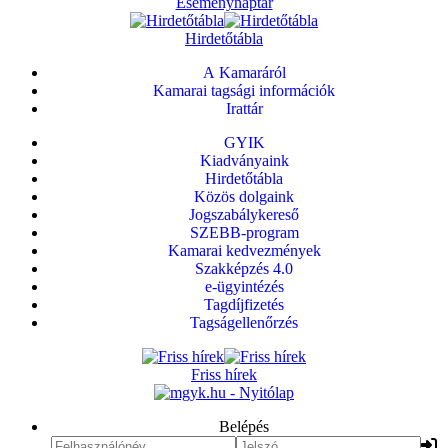
Eseménynaptár
Hirdetőtábla
A Kamaráról
Kamarai tagsági információk
Irattár
GYIK
Kiadványaink
Hirdetőtábla
Közös dolgaink
Jogszabálykereső
SZEBB-program
Kamarai kedvezmények
Szakképzés 4.0
e-ügyintézés
Tagdíjfizetés
Tagságellenőrzés
Friss hírek
Belépés