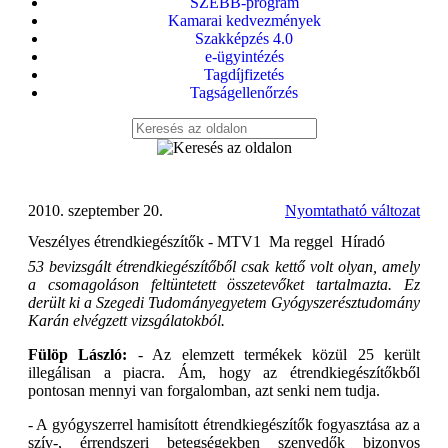
SZEBB-program
Kamarai kedvezmények
Szakképzés 4.0
e-ügyintézés
Tagdíjfizetés
Tagságellenőrzés
2010. szeptember 20.
Nyomtatható változat
Veszélyes étrendkiegészítők - MTV1  Ma reggel  Híradó
53 bevizsgált étrendkiegészítőből csak kettő volt olyan, amely
a csomagoláson feltüntetett összetevőket tartalmazta. Ez
derült ki a Szegedi Tudományegyetem Gyógyszerésztudomány
Karán elvégzett vizsgálatokból.
Fülöp László:
- Az elemzett termékek közül 25 került
illegálisan a piacra. Ám, hogy az étrendkiegészítőkből
pontosan mennyi van forgalomban, azt senki nem tudja.
- A gyógyszerrel hamisított étrendkiegészítők fogyasztása az a
szív-, érrendszeri betegségekben szenvedők bizonyos