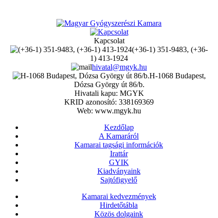
Kapcsolat
(+36-1) 351-9483, (+36-
1) 413-1924
hivatal@mgyk.hu
H-1068 Budapest,
Dózsa György út 86/b.
Hivatali kapu: MGYK
KRID azonosító: 338169369
Web: www.mgyk.hu
Kezdőlap
A Kamaráról
Kamarai tagsági információk
Irattár
GYIK
Kiadványaink
Sajtófigyelő
Kamarai kedvezmények
Hirdetőtábla
Közös dolgaink