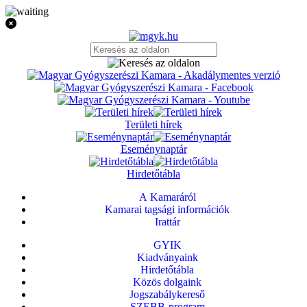
Területi hírek
Eseménynaptár
Hirdetőtábla
A Kamaráról
Kamarai tagsági információk
Irattár
GYIK
Kiadványaink
Hirdetőtábla
Közös dolgaink
Jogszabálykereső
SZEBB-program