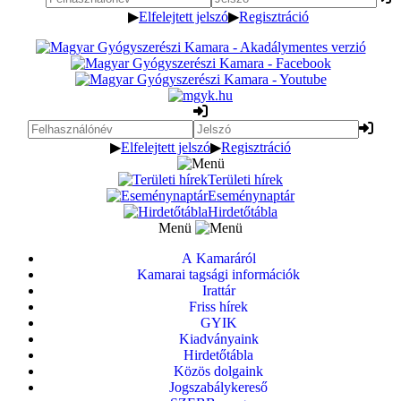
▶
Elfelejtett jelszó
▶
Regisztráció
▶
Elfelejtett jelszó
▶
Regisztráció
Területi hírek
Eseménynaptár
Hirdetőtábla
Menü
A Kamaráról
Kamarai tagsági információk
Irattár
Friss hírek
GYIK
Kiadványaink
Hirdetőtábla
Közös dolgaink
Jogszabálykereső