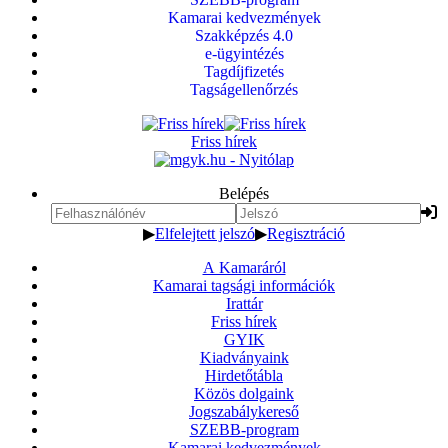
Kamarai kedvezmények
Szakképzés 4.0
e-ügyintézés
Tagdíjfizetés
Tagságellenőrzés
Friss hírek
Belépés
▶
Elfelejtett jelszó
▶
Regisztráció
A Kamaráról
Kamarai tagsági információk
Irattár
Friss hírek
GYIK
Kiadványaink
Hirdetőtábla
Közös dolgaink
Jogszabálykereső
SZEBB-program
Kamarai kedvezmények