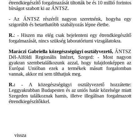
étrendkiegészítő forgalmazását tiltották be és 10 millió forintos
bírságot szabott ki az ÁNTSZ.
- Az ÁNTSZ részéről nagyon szeretnénk, hogyha egy
szigorúbb és betarthatóbb szabályozás lépne életbe.
R.
: - Hiszen ma elég csak bejelenteni egy étrendkiegészítő
forgalmazását, nincs szükség laboratóriumi vizsgálatokra.
Maráczi Gabriella közegészségügyi osztályvezető,
ÁNTSZ
Dél-Alföldi Regionális Intézet, Szeged: - Most nagyon
gyakran szembetalálkozunk azzal, hogy tulajdonképpen az
Európai Unióban ezek a termékek másutt forgalomban
vannak, akkor mi sem tilthatjuk meg.
R.:
- A közegészségügyi osztályvezető hozzátette:
Leggyakrabban Budapesten és az uniós határ közelsége miatt
Szegeden találkoznak hamis, illetve illegálisan forgalmazott
étrendkiegészítőkkel.
vissza