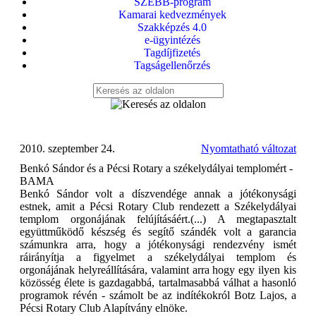
SZEBB-program
Kamarai kedvezmények
Szakképzés 4.0
e-ügyintézés
Tagdíjfizetés
Tagságellenőrzés
2010. szeptember 24.
Nyomtatható változat
Benkó Sándor és a Pécsi Rotary a székelydályai templomért -
BAMA
Benkó Sándor volt a díszvendége annak a jótékonysági
estnek, amit a Pécsi Rotary Club rendezett a Székelydályai
templom orgonájának felújításáért.(...) A megtapasztalt
együttműködő készség és segítő szándék volt a garancia
számunkra arra, hogy a jótékonysági rendezvény ismét
ráirányítja a figyelmet a székelydályai templom és
orgonájának helyreállítására, valamint arra hogy egy ilyen kis
közösség élete is gazdagabbá, tartalmasabbá válhat a hasonló
programok révén - számolt be az indítékokról Botz Lajos, a
Pécsi Rotary Club Alapítvány elnöke.