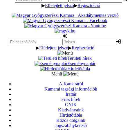
▶
Elfelejtett jelszó
▶
Regisztráció
▶
Elfelejtett jelszó
▶
Regisztráció
Területi hírek
Eseménynaptár
Hirdetőtábla
Menü
A Kamaráról
Kamarai tagsági információk
Irattár
Friss hírek
GYIK
Kiadványaink
Hirdetőtábla
Közös dolgaink
Jogszabálykereső