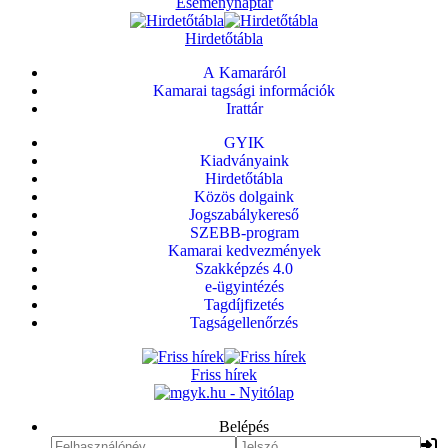
Eseménynaptár
Hirdetőtábla
A Kamaráról
Kamarai tagsági információk
Irattár
GYIK
Kiadványaink
Hirdetőtábla
Közös dolgaink
Jogszabálykereső
SZEBB-program
Kamarai kedvezmények
Szakképzés 4.0
e-ügyintézés
Tagdíjfizetés
Tagságellenőrzés
Friss hírek
Belépés