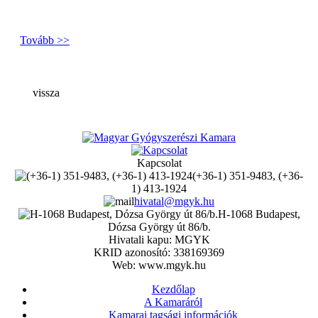
Tovább >>
vissza
Kapcsolat
(+36-1) 351-9483, (+36-
1) 413-1924
hivatal@mgyk.hu
H-1068 Budapest,
Dózsa György út 86/b.
Hivatali kapu: MGYK
KRID azonosító: 338169369
Web: www.mgyk.hu
Kezdőlap
A Kamaráról
Kamarai tagsági információk