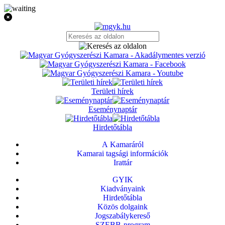
Területi hírek
Eseménynaptár
Hirdetőtábla
A Kamaráról
Kamarai tagsági információk
Irattár
GYIK
Kiadványaink
Hirdetőtábla
Közös dolgaink
Jogszabálykereső
SZEBB-program