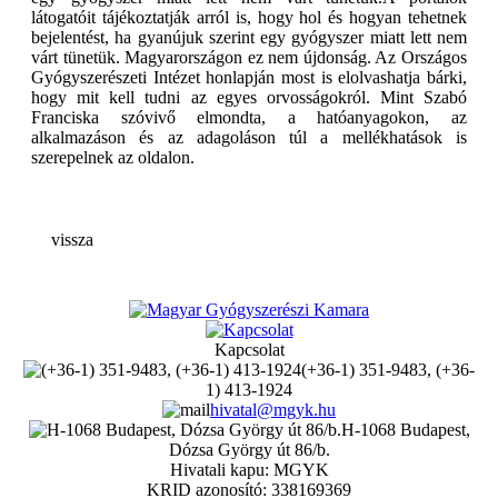
látogatóit tájékoztatják arról is, hogy hol és hogyan tehetnek
bejelentést, ha gyanújuk szerint egy gyógyszer miatt lett nem
várt tünetük. Magyarországon ez nem újdonság. Az Országos
Gyógyszerészeti Intézet honlapján most is elolvashatja bárki,
hogy mit kell tudni az egyes orvosságokról. Mint Szabó
Franciska szóvivő elmondta, a hatóanyagokon, az
alkalmazáson és az adagoláson túl a mellékhatások is
szerepelnek az oldalon.
vissza
Kapcsolat
(+36-1) 351-9483, (+36-
1) 413-1924
hivatal@mgyk.hu
H-1068 Budapest,
Dózsa György út 86/b.
Hivatali kapu: MGYK
KRID azonosító: 338169369