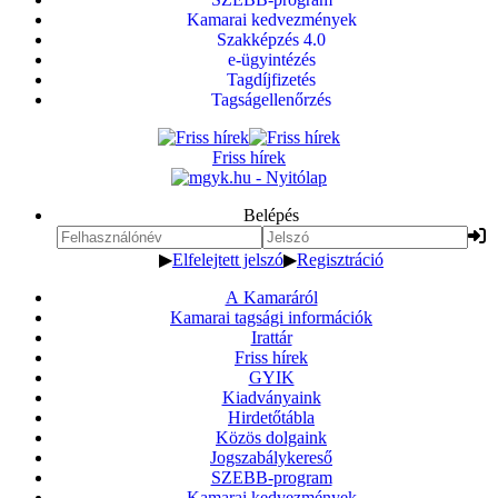
Kamarai kedvezmények
Szakképzés 4.0
e-ügyintézés
Tagdíjfizetés
Tagságellenőrzés
Friss hírek
Belépés
▶
Elfelejtett jelszó
▶
Regisztráció
A Kamaráról
Kamarai tagsági információk
Irattár
Friss hírek
GYIK
Kiadványaink
Hirdetőtábla
Közös dolgaink
Jogszabálykereső
SZEBB-program
Kamarai kedvezmények