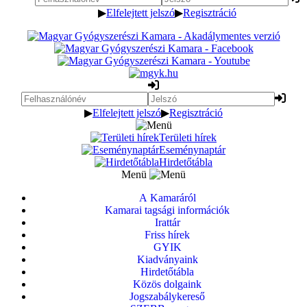
▶
Elfelejtett jelszó
▶
Regisztráció
▶
Elfelejtett jelszó
▶
Regisztráció
Területi hírek
Eseménynaptár
Hirdetőtábla
Menü
A Kamaráról
Kamarai tagsági információk
Irattár
Friss hírek
GYIK
Kiadványaink
Hirdetőtábla
Közös dolgaink
Jogszabálykereső