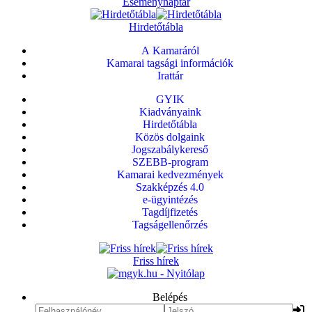
Eseménynaptár
Hirdetőtábla
A Kamaráról
Kamarai tagsági információk
Irattár
GYIK
Kiadványaink
Hirdetőtábla
Közös dolgaink
Jogszabálykereső
SZEBB-program
Kamarai kedvezmények
Szakképzés 4.0
e-ügyintézés
Tagdíjfizetés
Tagságellenőrzés
Friss hírek
Belépés