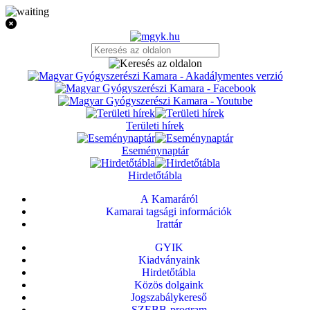
Területi hírek
Eseménynaptár
Hirdetőtábla
A Kamaráról
Kamarai tagsági információk
Irattár
GYIK
Kiadványaink
Hirdetőtábla
Közös dolgaink
Jogszabálykereső
SZEBB-program