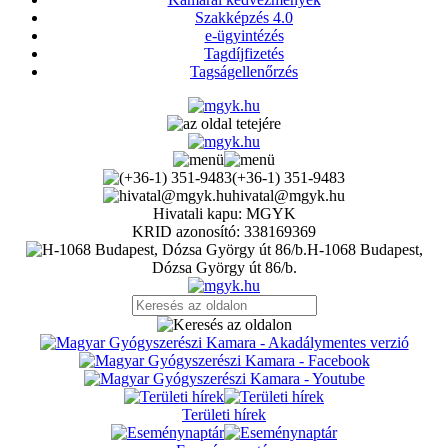
Szakképzés 4.0
e-ügyintézés
Tagdíjfizetés
Tagságellenőrzés
(+36-1) 351-9483
hivatal@mgyk.hu
Hivatali kapu: MGYK
KRID azonosító: 338169369
H-1068 Budapest,
Dózsa György út 86/b.
Területi hírek