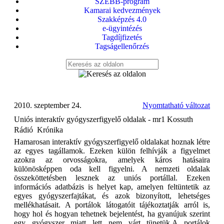
SZEBB-program
Kamarai kedvezmények
Szakképzés 4.0
e-ügyintézés
Tagdíjfizetés
Tagságellenőrzés
2010. szeptember 24.
Nyomtatható változat
Uniós interaktív gyógyszerfigyelő oldalak - mr1 Kossuth
Rádió  Krónika
Hamarosan interaktív gyógyszerfigyelő oldalakat hoznak létre
az egyes tagállamok. Ezeken külön felhívják a figyelmet
azokra az orvosságokra, amelyek káros hatásaira
különösképpen oda kell figyelni. A nemzeti oldalak
összeköttetésben lesznek az uniós portállal. Ezeken
információs adatbázis is helyet kap, amelyen feltüntetik az
egyes gyógyszerfajtákat, és azok bizonyított, lehetséges
mellékhatásait. A portálok látogatóit tájékoztatják arról is,
hogy hol és hogyan tehetnek bejelentést, ha gyanújuk szerint
egy gyógyszer miatt lett nem várt tünetük.A portálok