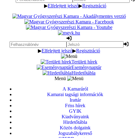
▶
Elfelejtett jelszó
▶
Regisztráció
▶
Elfelejtett jelszó
▶
Regisztráció
Területi hírek
Eseménynaptár
Hirdetőtábla
Menü
A Kamaráról
Kamarai tagsági információk
Irattár
Friss hírek
GYIK
Kiadványaink
Hirdetőtábla
Közös dolgaink
Jogszabálykereső