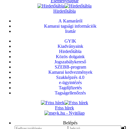
Eseménynaptár
Hirdetőtábla
A Kamaráról
Kamarai tagsági információk
Irattár
GYIK
Kiadványaink
Hirdetőtábla
Közös dolgaink
Jogszabálykereső
SZEBB-program
Kamarai kedvezmények
Szakképzés 4.0
e-ügyintézés
Tagdíjfizetés
Tagságellenőrzés
Friss hírek
Belépés