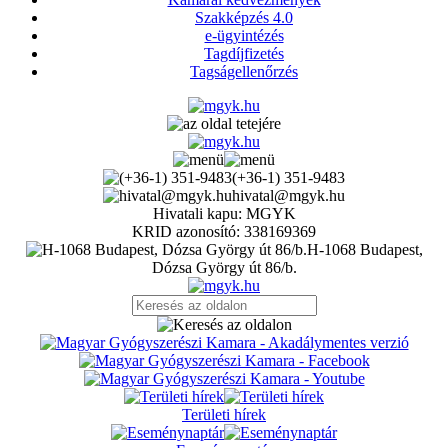
Szakképzés 4.0
e-ügyintézés
Tagdíjfizetés
Tagságellenőrzés
(+36-1) 351-9483
hivatal@mgyk.hu
Hivatali kapu: MGYK
KRID azonosító: 338169369
H-1068 Budapest,
Dózsa György út 86/b.
Területi hírek