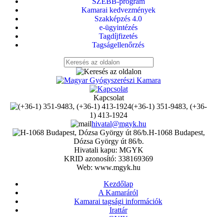
SZEBB-program
Kamarai kedvezmények
Szakképzés 4.0
e-ügyintézés
Tagdíjfizetés
Tagságellenőrzés
Kapcsolat
(+36-1) 351-9483, (+36-
1) 413-1924
hivatal@mgyk.hu
H-1068 Budapest,
Dózsa György út 86/b.
Hivatali kapu: MGYK
KRID azonosító: 338169369
Web: www.mgyk.hu
Kezdőlap
A Kamaráról
Kamarai tagsági információk
Irattár