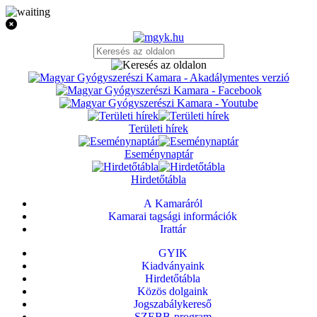
Területi hírek
Eseménynaptár
Hirdetőtábla
A Kamaráról
Kamarai tagsági információk
Irattár
GYIK
Kiadványaink
Hirdetőtábla
Közös dolgaink
Jogszabálykereső
SZEBB-program