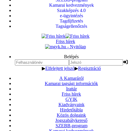
Kamarai kedvezmények
Szakképzés 4.0
e-ügyintézés
Tagdíjfizetés
Tagságellenőrzés
Friss hírek
Belépés
▶
Elfelejtett jelszó
▶
Regisztráció
A Kamaráról
Kamarai tagsági információk
Irattár
Friss hírek
GYIK
Kiadványaink
Hirdetőtábla
Közös dolgaink
Jogszabálykereső
SZEBB-program
Kamarai kedvezmények